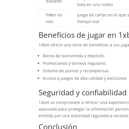
Roulette
bola en una ruleta
Póker en
Juego de cartas en el que 
vivo
tiempo real
Beneficios de jugar en 1x
1xbet ofrece una serie de beneficios a sus jug
Bonos de bienvenida y depósito
Promociones y torneos regulares
Sistema de puntos y recompensas
Acceso a juegos de alta calidad y exclusivos
Seguridad y confiabilidad
1xbet se compromete a ofrecer una experiencia 
avanzada para proteger la información persona
emitida por una autoridad reguladora reconoc
Conclusión