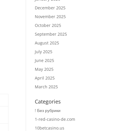
December 2025
November 2025
October 2025
September 2025
August 2025
July 2025
June 2025
May 2025
April 2025
March 2025
Categories
! Без рубрики
1-red-casino-de.com
10betcasino.us