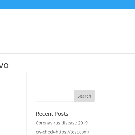
ivo
Recent Posts
Coronavirus disease 2019
cw-check-https://test.com/