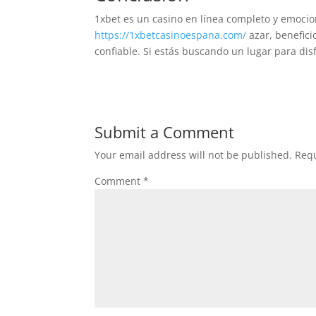
1xbet es un casino en línea completo y emoci
https://1xbetcasinoespana.com/
azar, benefici
confiable. Si estás buscando un lugar para dis
Submit a Comment
Your email address will not be published.
Requ
Comment
*