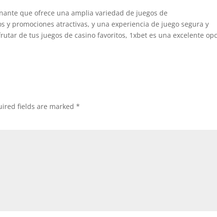
onante que ofrece una amplia variedad de juegos de
os y promociones atractivas, y una experiencia de juego segura y
frutar de tus juegos de casino favoritos, 1xbet es una excelente opc
ired fields are marked
*