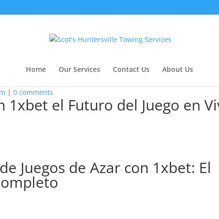
Home
Our Services
Contact Us
About Us
om
|
0 comments
n 1xbet el Futuro del Juego en V
de Juegos de Azar con 1xbet: El
Completo