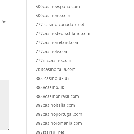
500casinoespana.com
500casinono.com
ión.
777-casino-canadafr.net
777casinodeutschland.com
777casinoireland.com
777casinolv.com
777mxcasino.com
7bitcasinoitalia.com
888-casino-uk.uk
8888casino.uk
8888casinobrasil.com
888casinoitalia.com
888casinoportugal.com
888casinoromania.com
888starzpl.net