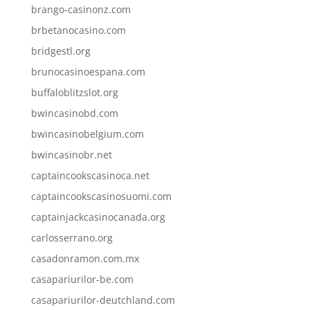
brango-casinonz.com
brbetanocasino.com
bridgestl.org
brunocasinoespana.com
buffaloblitzslot.org
bwincasinobd.com
bwincasinobelgium.com
bwincasinobr.net
captaincookscasinoca.net
captaincookscasinosuomi.com
captainjackcasinocanada.org
carlosserrano.org
casadonramon.com.mx
casapariurilor-be.com
casapariurilor-deutchland.com