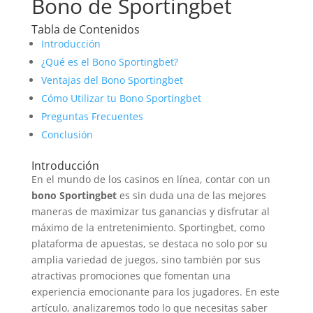
Bono de Sportingbet
Tabla de Contenidos
Introducción
¿Qué es el Bono Sportingbet?
Ventajas del Bono Sportingbet
Cómo Utilizar tu Bono Sportingbet
Preguntas Frecuentes
Conclusión
Introducción
En el mundo de los casinos en línea, contar con un
bono Sportingbet
es sin duda una de las mejores
maneras de maximizar tus ganancias y disfrutar al
máximo de la entretenimiento. Sportingbet, como
plataforma de apuestas, se destaca no solo por su
amplia variedad de juegos, sino también por sus
atractivas promociones que fomentan una
experiencia emocionante para los jugadores. En este
artículo, analizaremos todo lo que necesitas saber