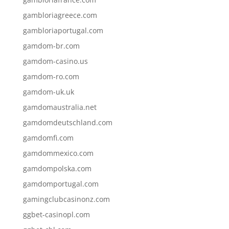
gambloriagreece.com
gambloriaportugal.com
gamdom-br.com
gamdom-casino.us
gamdom-ro.com
gamdom-uk.uk
gamdomaustralia.net
gamdomdeutschland.com
gamdomfi.com
gamdommexico.com
gamdompolska.com
gamdomportugal.com
gamingclubcasinonz.com
ggbet-casinopl.com