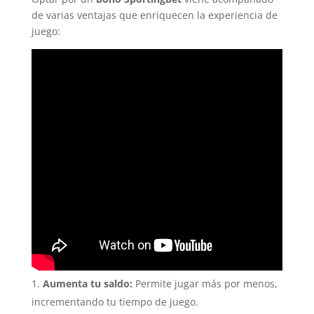
de varias ventajas que enriquecen la experiencia de
juego:
Aumenta tu saldo:
Permite jugar más por menos,
incrementando tu tiempo de juego.