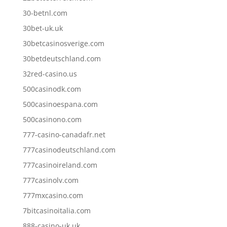
30-betnl.com
30bet-uk.uk
30betcasinosverige.com
30betdeutschland.com
32red-casino.us
500casinodk.com
500casinoespana.com
500casinono.com
777-casino-canadafr.net
777casinodeutschland.com
777casinoireland.com
777casinolv.com
777mxcasino.com
7bitcasinoitalia.com
888-casino-uk.uk