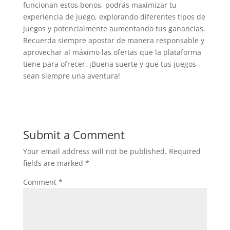
funcionan estos bonos, podrás maximizar tu
experiencia de juego, explorando diferentes tipos de
juegos y potencialmente aumentando tus ganancias.
Recuerda siempre apostar de manera responsable y
aprovechar al máximo las ofertas que la plataforma
tiene para ofrecer. ¡Buena suerte y que tus juegos
sean siempre una aventura!
Submit a Comment
Your email address will not be published.
Required
fields are marked
*
Comment
*