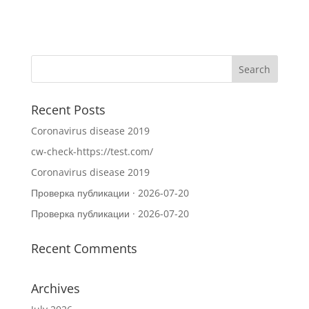
Recent Posts
Coronavirus disease 2019
cw-check-https://test.com/
Coronavirus disease 2019
Проверка публикации · 2026-07-20
Проверка публикации · 2026-07-20
Recent Comments
Archives