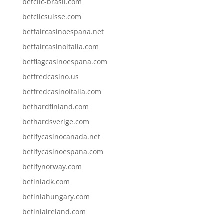
betclic-brasil.com
betclicsuisse.com
betfaircasinoespana.net
betfaircasinoitalia.com
betflagcasinoespana.com
betfredcasino.us
betfredcasinoitalia.com
bethardfinland.com
bethardsverige.com
betifycasinocanada.net
betifycasinoespana.com
betifynorway.com
betiniadk.com
betiniahungary.com
betiniaireland.com