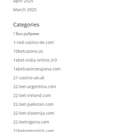
April 2025
March 2025
Categories
! Без рубрики
1-red-casino-de.com
10betcasino.us
1xbet-india-online.in3
1xbetcasinoespana.com
21-casino-uk.uk
22-bet-argentina.com
22-bet-ireland.com
22-bet-pakistan.com
22-bet-slovenija.com
22-betnigeria.com
22betosterreich.com