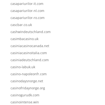
casapariurilor-it.com
casapariurilor-nl.com
casapariurilor-ro.com
cascbar.co.uk
cashwindeutschland.com
casimbacasino.uk
casiniacasinocanada.net
casiniacasinoitalia.com
casiniadeutschland.com
casino-labuk.uk
casino-napoleonfr.com
casinodaysnorge.net
casinofridaynorge.org
casinogurudk.com
casinointense.win