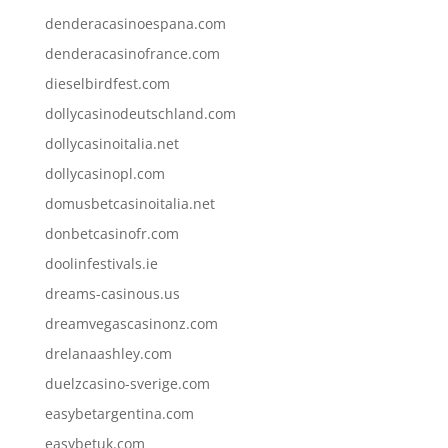
denderacasinoespana.com
denderacasinofrance.com
dieselbirdfest.com
dollycasinodeutschland.com
dollycasinoitalia.net
dollycasinopl.com
domusbetcasinoitalia.net
donbetcasinofr.com
doolinfestivals.ie
dreams-casinous.us
dreamvegascasinonz.com
drelanaashley.com
duelzcasino-sverige.com
easybetargentina.com
easybetuk.com