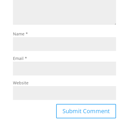
Name
*
Email
*
Website