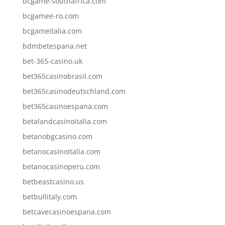
bcgame-southafrica.com
bcgamee-ro.com
bcgameitalia.com
bdmbetespana.net
bet-365-casino.uk
bet365casinobrasil.com
bet365casinodeutschland.com
bet365casinoespana.com
betalandcasinoitalia.com
betanobgcasino.com
betanocasinoitalia.com
betanocasinoperu.com
betbeastcasino.us
betbullitaly.com
betcavecasinoespana.com