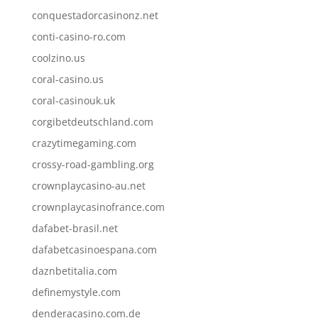
conquestadorcasinonz.net
conti-casino-ro.com
coolzino.us
coral-casino.us
coral-casinouk.uk
corgibetdeutschland.com
crazytimegaming.com
crossy-road-gambling.org
crownplaycasino-au.net
crownplaycasinofrance.com
dafabet-brasil.net
dafabetcasinoespana.com
daznbetitalia.com
definemystyle.com
denderacasino.com.de