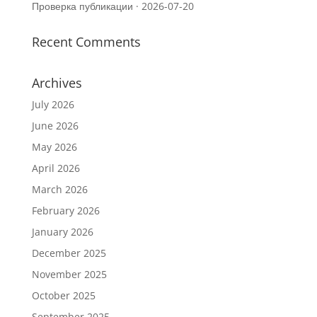
Проверка публикации · 2026-07-20
Recent Comments
Archives
July 2026
June 2026
May 2026
April 2026
March 2026
February 2026
January 2026
December 2025
November 2025
October 2025
September 2025