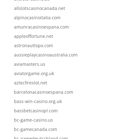
allslotscasinocanada.net
alpinocasinoitalia.com
amunracasinoespana.com
appleoffortune.net
astronauttopx.com
aussieplaycasinoaustralia.com
aviamasters.us
aviatorgame.org.uk
aztecfireslot.net
barcelonacasinoespana.com
bass-win-casino.org.uk
bassbetcasinopl.com
bc-game-casino.us
bc-gamecanada.com
bc-gamedeutschland.com