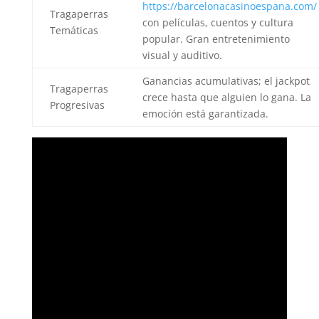
https://barcelonacasinoespana.com/
Tragaperras
con películas, cuentos y cultura
Temáticas
popular. Gran entretenimiento
visual y auditivo.
Ganancias acumulativas; el jackpot
Tragaperras
crece hasta que alguien lo gana. La
Progresivas
emoción está garantizada.