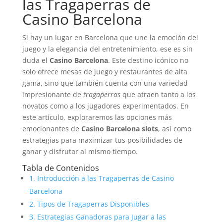
las Tragaperras de
Casino Barcelona
Si hay un lugar en Barcelona que une la emoción del
juego y la elegancia del entretenimiento, ese es sin
duda el
Casino Barcelona
. Este destino icónico no
solo ofrece mesas de juego y restaurantes de alta
gama, sino que también cuenta con una variedad
impresionante de
tragaperras
que atraen tanto a los
novatos como a los jugadores experimentados. En
este artículo, exploraremos las opciones más
emocionantes de
Casino Barcelona slots
, así como
estrategias para maximizar tus posibilidades de
ganar y disfrutar al mismo tiempo.
Tabla de Contenidos
1. Introducción a las Tragaperras de Casino
Barcelona
2. Tipos de Tragaperras Disponibles
3. Estrategias Ganadoras para Jugar a las