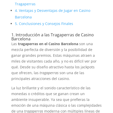
Tragaperras
4. Ventajas y Desventajas de Jugar en Casino
Barcelona
5. Conclusiones y Consejos Finales
1. Introducción a las Tragaperras de Casino
Barcelona
Las
tragaperras en el Casino Barcelona
son una
mezcla perfecta de diversión y la posibilidad de
ganar grandes premios. Estas máquinas atraen a
miles de visitantes cada año, y no es difícil ver por
qué. Desde su diseño atractivo hasta los jackpots
que ofrecen, las
tragaperras
son una de las
principales atracciones del casino.
La luz brillante y el sonido característico de las
monedas o créditos que se ganan crean un
ambiente insuperable. Ya sea que prefieras la
emoción de una máquina clásica o las complejidades
de una
tragaperras
moderna con múltiples líneas de