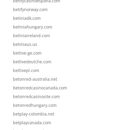
betifycasinoespana.com
betifynorway.com
betiniadk.com
betiniahungary.com
betiniaireland.com
betiniaus.us
betlive-ge.com
betlivedeutche.com
betlivepl.com
betonred-australia.net
betonredcasinocanada.com
betonredcasinosite.com
betonredhungary.com
betplay-colombia.net
betplaycanada.com