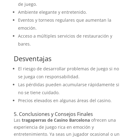
de juego.
Ambiente elegante y entretenido.
Eventos y torneos regulares que aumentan la
emoción.
Acceso a múltiples servicios de restauración y
bares.
Desventajas
El riesgo de desarrollar problemas de juego si no
se juega con responsabilidad.
Las pérdidas pueden acumularse rápidamente si
no se tiene cuidado.
Precios elevados en algunas áreas del casino.
5. Conclusiones y Consejos Finales
Las
tragaperras de Casino Barcelona
ofrecen una
experiencia de juego rica en emoción y
entretenimiento. Ya seas un jugador ocasional o un