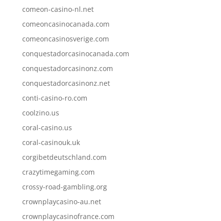
comeon-casino-nl.net
comeoncasinocanada.com
comeoncasinosverige.com
conquestadorcasinocanada.com
conquestadorcasinonz.com
conquestadorcasinonz.net
conti-casino-ro.com
coolzino.us
coral-casino.us
coral-casinouk.uk
corgibetdeutschland.com
crazytimegaming.com
crossy-road-gambling.org
crownplaycasino-au.net
crownplaycasinofrance.com