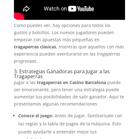
Como puedes ver, hay opciones para todos los
gustos y bolsillos. Los nuevos jugadores pueden
empezar con apuestas más pequeñas en
tragaperras clásicas
, mientras que aquellos con más
experiencia pueden aventurarse en las
tragaperras
progresivas
.
3. Estrategias Ganadoras para Jugar a las
Tragaperras
Jugar a las
tragaperras en Casino Barcelona
puede
ser emocionante, pero tener una estrategia puede
aumentar tus posibilidades de salir ganador. Aquí te
presentamos algunas recomendaciones:
Conoce el juego:
Antes de jugar, familiarízate con
las reglas y la tabla de pagos de la máquina. Esto
puede ayudarte a entender mejor tus