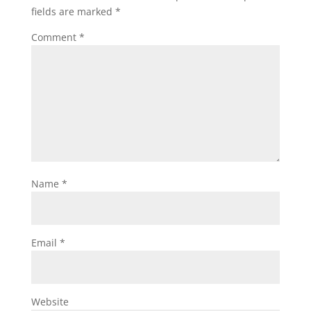
fields are marked
*
Comment
*
Name
*
Email
*
Website