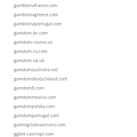
gambloriafrance.com
gambloriagreece.com
gambloriaportugal.com
gamdom-br.com
gamdom-casino.us
gamdom-ro.com
gamdom-uk.uk
gamdomaustralia.net
gamdomdeutschland.com
gamdomfi.com
gamdommexico.com
gamdompolska.com
gamdomportugal.com
gamingclubcasinonz.com
ggbet-casinopl.com