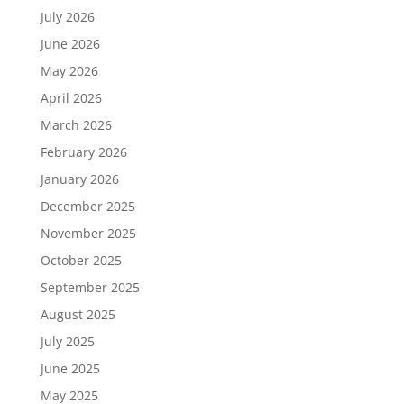
July 2026
June 2026
May 2026
April 2026
March 2026
February 2026
January 2026
December 2025
November 2025
October 2025
September 2025
August 2025
July 2025
June 2025
May 2025