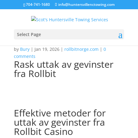
704-741-1680
info@huntersvillenctowing.com
Select Page
by
Bury
|
Jan 19, 2026
|
rollbitnorge.com
|
0
comments
Rask uttak av gevinster
fra Rollbit
Effektive metoder for
uttak av gevinster fra
Rollbit Casino