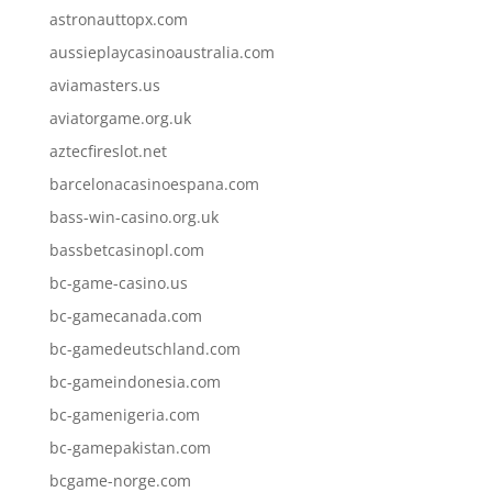
astronauttopx.com
aussieplaycasinoaustralia.com
aviamasters.us
aviatorgame.org.uk
aztecfireslot.net
barcelonacasinoespana.com
bass-win-casino.org.uk
bassbetcasinopl.com
bc-game-casino.us
bc-gamecanada.com
bc-gamedeutschland.com
bc-gameindonesia.com
bc-gamenigeria.com
bc-gamepakistan.com
bcgame-norge.com