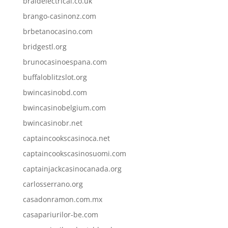
braidelectrical.co.uk
brango-casinonz.com
brbetanocasino.com
bridgestl.org
brunocasinoespana.com
buffaloblitzslot.org
bwincasinobd.com
bwincasinobelgium.com
bwincasinobr.net
captaincookscasinoca.net
captaincookscasinosuomi.com
captainjackcasinocanada.org
carlosserrano.org
casadonramon.com.mx
casapariurilor-be.com