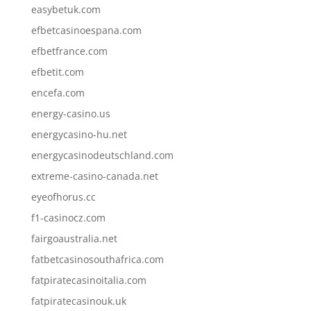
easybetuk.com
efbetcasinoespana.com
efbetfrance.com
efbetit.com
encefa.com
energy-casino.us
energycasino-hu.net
energycasinodeutschland.com
extreme-casino-canada.net
eyeofhorus.cc
f1-casinocz.com
fairgoaustralia.net
fatbetcasinosouthafrica.com
fatpiratecasinoitalia.com
fatpiratecasinouk.uk