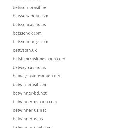
betsson-brasil.net
betsson-india.com
betssoncasino.us
betssondk.com
betssonnorge.com
bettyspin.uk
betvictorcasinoespana.com
betway-casino.us
betwaycasinocanada.net
betwin-brasil.com
betwinner-bd.net
betwinner-espana.com
betwinner-uz.net
betwinnerus.us
betwinportugal.com