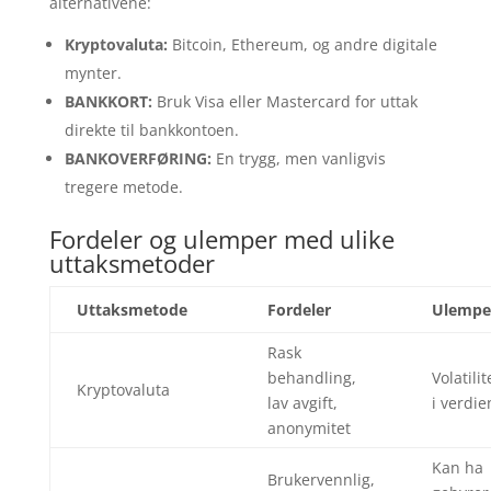
alternativene:
Kryptovaluta:
Bitcoin, Ethereum, og andre digitale
mynter.
BANKKORT:
Bruk Visa eller Mastercard for uttak
direkte til bankkontoen.
BANKOVERFØRING:
En trygg, men vanligvis
tregere metode.
Fordeler og ulemper med ulike
uttaksmetoder
Uttaksmetode
Fordeler
Ulempe
Rask
behandling,
Volatilit
Kryptovaluta
lav avgift,
i verdie
anonymitet
Kan ha
Brukervennlig,