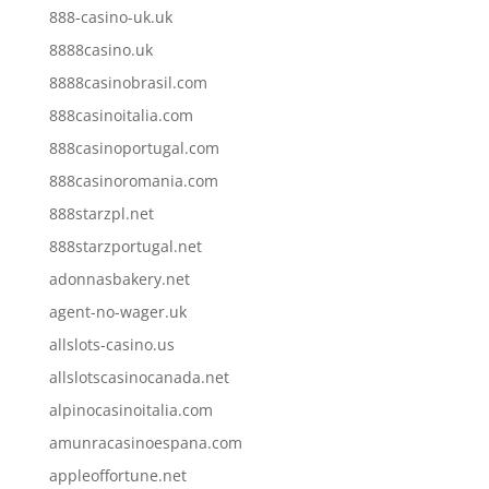
888-casino-uk.uk
8888casino.uk
8888casinobrasil.com
888casinoitalia.com
888casinoportugal.com
888casinoromania.com
888starzpl.net
888starzportugal.net
adonnasbakery.net
agent-no-wager.uk
allslots-casino.us
allslotscasinocanada.net
alpinocasinoitalia.com
amunracasinoespana.com
appleoffortune.net