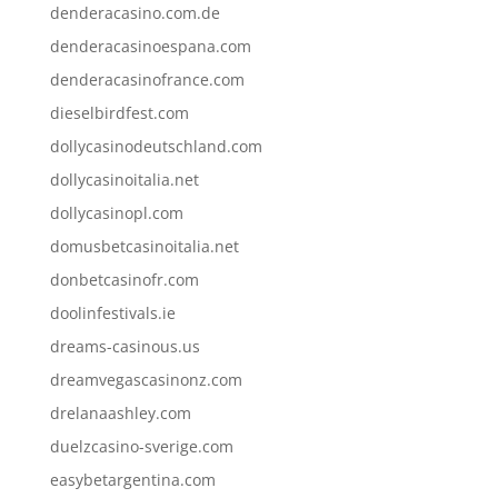
denderacasino.com.de
denderacasinoespana.com
denderacasinofrance.com
dieselbirdfest.com
dollycasinodeutschland.com
dollycasinoitalia.net
dollycasinopl.com
domusbetcasinoitalia.net
donbetcasinofr.com
doolinfestivals.ie
dreams-casinous.us
dreamvegascasinonz.com
drelanaashley.com
duelzcasino-sverige.com
easybetargentina.com