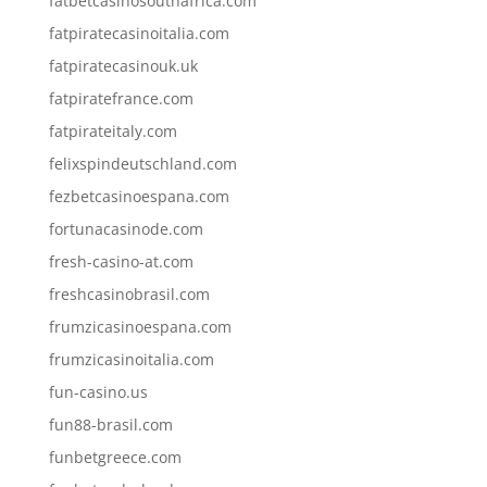
fatbetcasinosouthafrica.com
fatpiratecasinoitalia.com
fatpiratecasinouk.uk
fatpiratefrance.com
fatpirateitaly.com
felixspindeutschland.com
fezbetcasinoespana.com
fortunacasinode.com
fresh-casino-at.com
freshcasinobrasil.com
frumzicasinoespana.com
frumzicasinoitalia.com
fun-casino.us
fun88-brasil.com
funbetgreece.com