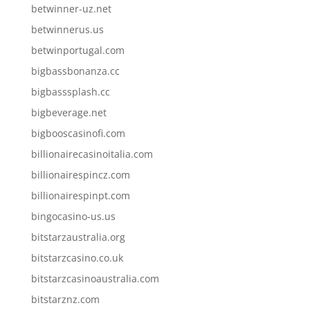
betwinner-uz.net
betwinnerus.us
betwinportugal.com
bigbassbonanza.cc
bigbasssplash.cc
bigbeverage.net
bigbooscasinofi.com
billionairecasinoitalia.com
billionairespincz.com
billionairespinpt.com
bingocasino-us.us
bitstarzaustralia.org
bitstarzcasino.co.uk
bitstarzcasinoaustralia.com
bitstarznz.com