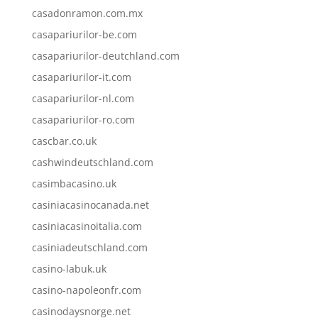
casadonramon.com.mx
casapariurilor-be.com
casapariurilor-deutchland.com
casapariurilor-it.com
casapariurilor-nl.com
casapariurilor-ro.com
cascbar.co.uk
cashwindeutschland.com
casimbacasino.uk
casiniacasinocanada.net
casiniacasinoitalia.com
casiniadeutschland.com
casino-labuk.uk
casino-napoleonfr.com
casinodaysnorge.net