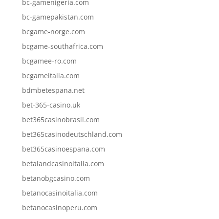
bc-gamenigeria.com
bc-gamepakistan.com
bcgame-norge.com
bcgame-southafrica.com
bcgamee-ro.com
bcgameitalia.com
bdmbetespana.net
bet-365-casino.uk
bet365casinobrasil.com
bet365casinodeutschland.com
bet365casinoespana.com
betalandcasinoitalia.com
betanobgcasino.com
betanocasinoitalia.com
betanocasinoperu.com