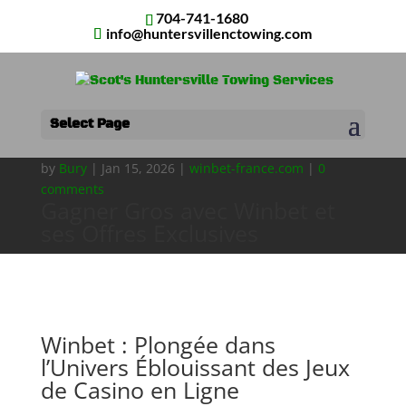
704-741-1680
info@huntersvillenctowing.com
Select Page
by
Bury
|
Jan 15, 2026
|
winbet-france.com
|
0
comments
Gagner Gros avec Winbet et
ses Offres Exclusives
Winbet : Plongée dans
l’Univers Éblouissant des Jeux
de Casino en Ligne