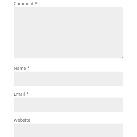
Comment
*
Name
*
Email
*
Website