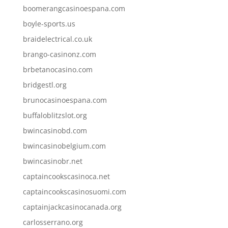
boomerangcasinoespana.com
boyle-sports.us
braidelectrical.co.uk
brango-casinonz.com
brbetanocasino.com
bridgestl.org
brunocasinoespana.com
buffaloblitzslot.org
bwincasinobd.com
bwincasinobelgium.com
bwincasinobr.net
captaincookscasinoca.net
captaincookscasinosuomi.com
captainjackcasinocanada.org
carlosserrano.org