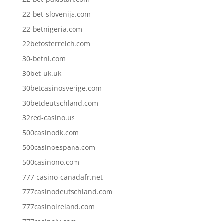
22-bet-slovenija.com
22-betnigeria.com
22betosterreich.com
30-betnl.com
30bet-uk.uk
30betcasinosverige.com
30betdeutschland.com
32red-casino.us
500casinodk.com
500casinoespana.com
500casinono.com
777-casino-canadafr.net
777casinodeutschland.com
777casinoireland.com