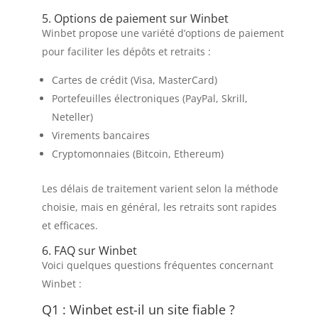
5. Options de paiement sur Winbet
Winbet propose une variété d’options de paiement
pour faciliter les dépôts et retraits :
Cartes de crédit (Visa, MasterCard)
Portefeuilles électroniques (PayPal, Skrill,
Neteller)
Virements bancaires
Cryptomonnaies (Bitcoin, Ethereum)
Les délais de traitement varient selon la méthode
choisie, mais en général, les retraits sont rapides
et efficaces.
6. FAQ sur Winbet
Voici quelques questions fréquentes concernant
Winbet :
Q1 : Winbet est-il un site fiable ?