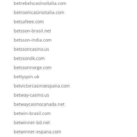
betrebelscasinoitalia.com
betroomcasinoitalia.com
betsafeee.com
betsson-brasil.net
betsson-india.com
betssoncasino.us
betssondk.com
betssonnorge.com
bettyspin.uk
betvictorcasinoespana.com
betway-casino.us
betwaycasinocanada.net
betwin-brasil.com
betwinner-bd.net
betwinner-espana.com