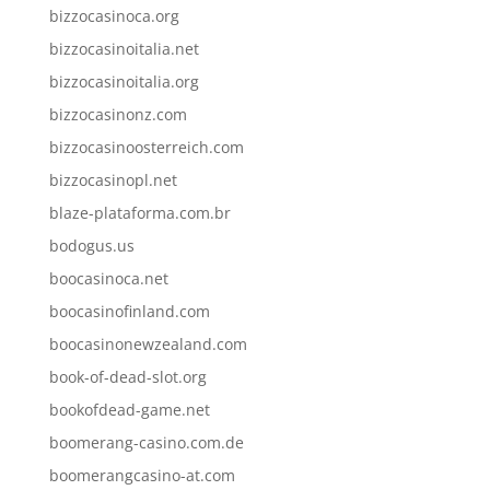
bizzocasinoca.org
bizzocasinoitalia.net
bizzocasinoitalia.org
bizzocasinonz.com
bizzocasinoosterreich.com
bizzocasinopl.net
blaze-plataforma.com.br
bodogus.us
boocasinoca.net
boocasinofinland.com
boocasinonewzealand.com
book-of-dead-slot.org
bookofdead-game.net
boomerang-casino.com.de
boomerangcasino-at.com