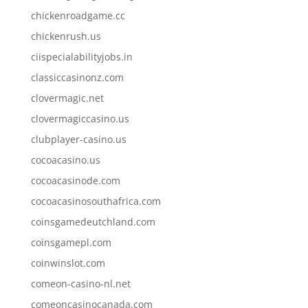
chickenroadgame.cc
chickenrush.us
ciispecialabilityjobs.in
classiccasinonz.com
clovermagic.net
clovermagiccasino.us
clubplayer-casino.us
cocoacasino.us
cocoacasinode.com
cocoacasinosouthafrica.com
coinsgamedeutchland.com
coinsgamepl.com
coinwinslot.com
comeon-casino-nl.net
comeoncasinocanada.com