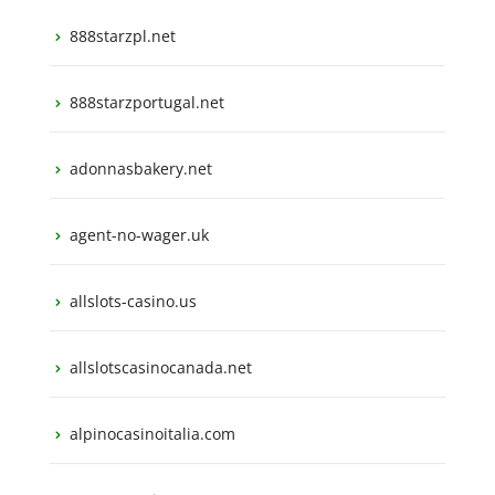
888starzpl.net
888starzportugal.net
adonnasbakery.net
agent-no-wager.uk
allslots-casino.us
allslotscasinocanada.net
alpinocasinoitalia.com