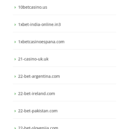
10betcasino.us
1xbet-india-online.in3
1xbetcasinoespana.com
21-casino-uk.uk
22-bet-argentina.com
22-bet-ireland.com
22-bet-pakistan.com
22-bet-slovenija.com