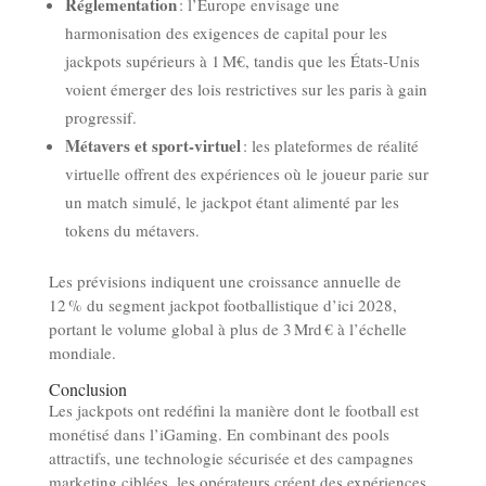
Réglementation
: l’Europe envisage une
harmonisation des exigences de capital pour les
jackpots supérieurs à 1 M€, tandis que les États‑Unis
voient émerger des lois restrictives sur les paris à gain
progressif.
Métavers et sport‑virtuel
: les plateformes de réalité
virtuelle offrent des expériences où le joueur parie sur
un match simulé, le jackpot étant alimenté par les
tokens du métavers.
Les prévisions indiquent une croissance annuelle de
12 % du segment jackpot footballistique d’ici 2028,
portant le volume global à plus de 3 Mrd € à l’échelle
mondiale.
Conclusion
Les jackpots ont redéfini la manière dont le football est
monétisé dans l’iGaming. En combinant des pools
attractifs, une technologie sécurisée et des campagnes
marketing ciblées, les opérateurs créent des expériences