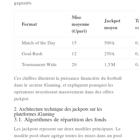
gagnants.
Mise
Jackpot
T
Format
moyenne
moyen
c
(€/pari)
Match of the Day
15
500 k
0
Goal‑Rush
12
250 k
0
Tournament‑Wide
20
1,5 M
0
Ces chiffres illustrent la puissance financière du football
dans le secteur iGaming, et expliquent pourquoi les
opérateurs investissent massivement dans des offres
jackpot.
2. Architecture technique des jackpots sur les
plateformes iGaming
3.1. Algorithmes de répartition des fonds
Les jackpots reposent sur deux modèles principaux. Le
modèle pool‑share agrège toutes les mises dans un pool