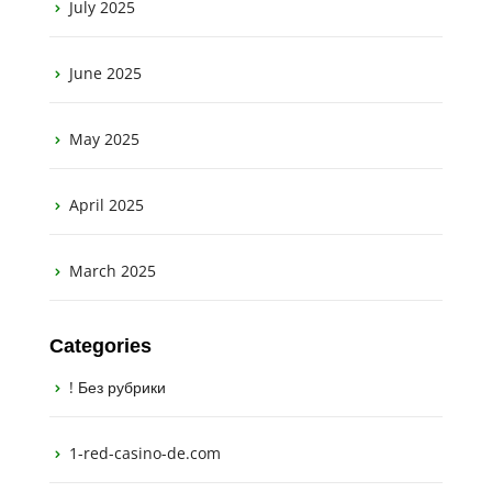
July 2025
June 2025
May 2025
April 2025
March 2025
Categories
! Без рубрики
1-red-casino-de.com