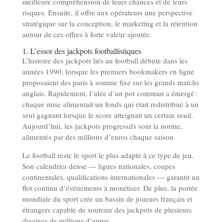
meilleure compréhension de leurs chances et de leurs
risques. Ensuite, il offre aux opérateurs une perspective
stratégique sur la conception, le marketing et la rétention
autour de ces offres à forte valeur ajoutée.
1. L’essor des jackpots footballistiques
L’histoire des jackpots liés au football débute dans les
années 1990, lorsque les premiers bookmakers en ligne
proposaient des paris à somme fixe sur les grands matchs
anglais. Rapidement, l’idée d’un pot commun a émergé :
chaque mise alimentait un fonds qui était redistribué à un
seul gagnant lorsque le score atteignait un certain seuil.
Aujourd’hui, les jackpots progressifs sont la norme,
alimentés par des millions d’euros chaque saison.
Le football reste le sport le plus adapté à ce type de jeu.
Son calendrier dense — ligues nationales, coupes
continentales, qualifications internationales — garantit un
flot continu d’événements à monétiser. De plus, la portée
mondiale du sport crée un bassin de joueurs français et
étrangers capable de soutenir des jackpots de plusieurs
dizaines de millions d’euros.