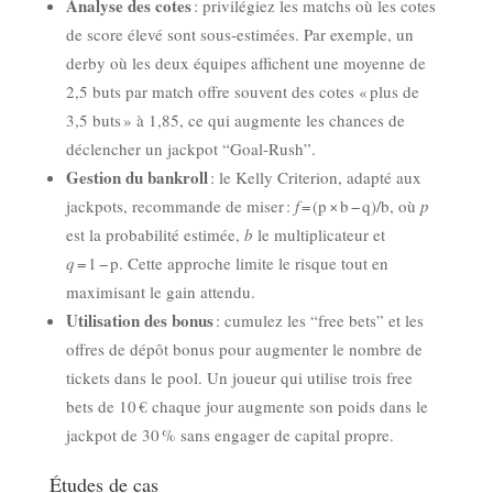
Analyse des cotes
: privilégiez les matchs où les cotes
de score élevé sont sous‑estimées. Par exemple, un
derby où les deux équipes affichent une moyenne de
2,5 buts par match offre souvent des cotes « plus de
3,5 buts » à 1,85, ce qui augmente les chances de
déclencher un jackpot “Goal‑Rush”.
Gestion du bankroll
: le Kelly Criterion, adapté aux
jackpots, recommande de miser :
f
= (p × b − q)/b, où
p
est la probabilité estimée,
b
le multiplicateur et
q
= 1 − p. Cette approche limite le risque tout en
maximisant le gain attendu.
Utilisation des bonus
: cumulez les “free bets” et les
offres de dépôt bonus pour augmenter le nombre de
tickets dans le pool. Un joueur qui utilise trois free
bets de 10 € chaque jour augmente son poids dans le
jackpot de 30 % sans engager de capital propre.
Études de cas