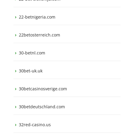
22-betnigeria.com
22betosterreich.com
30-betnl.com
30bet-uk.uk
30betcasinosverige.com
30betdeutschland.com
32red-casino.us