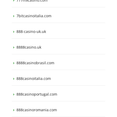
777mxcasino.com
7bitcasinoitalia.com
888-casino-uk.uk
8888casino.uk
8888casinobrasil.com
888casinoitalia.com
888casinoportugal.com
888casinoromania.com