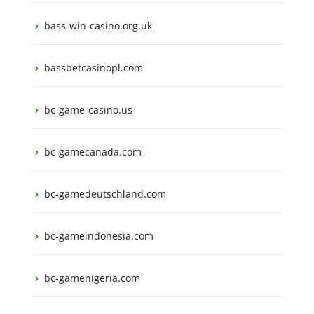
bass-win-casino.org.uk
bassbetcasinopl.com
bc-game-casino.us
bc-gamecanada.com
bc-gamedeutschland.com
bc-gameindonesia.com
bc-gamenigeria.com