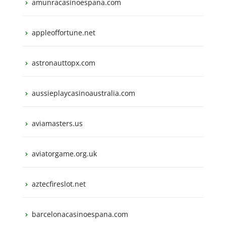
amunracasinoespana.com
appleoffortune.net
astronauttopx.com
aussieplaycasinoaustralia.com
aviamasters.us
aviatorgame.org.uk
aztecfireslot.net
barcelonacasinoespana.com