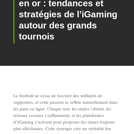
en or : tendances et
stratégies de l’iGaming
autour des grands
tournois
Le football ne cesse de fasciner des milliards de
supporters, et cette passion se reflète naturellement dans
les paris en ligne. Chaque soir, les stades vibrent, les
réseaux sociaux s’enflamment, et les plateformes
d’iGaming s’activent pour proposer des mises toujours
plus alléchantes. Cette synergie crée un véritable feu