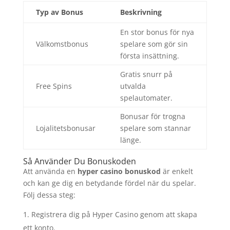
Typ av Bonus
Beskrivning
En stor bonus för nya
Välkomstbonus
spelare som gör sin
första insättning.
Gratis snurr på
Free Spins
utvalda
spelautomater.
Bonusar för trogna
Lojalitetsbonusar
spelare som stannar
länge.
Så Använder Du Bonuskoden
Att använda en
hyper casino bonuskod
är enkelt
och kan ge dig en betydande fördel när du spelar.
Följ dessa steg:
Registrera dig på Hyper Casino genom att skapa
ett konto.