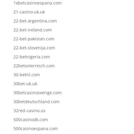
1xbetcasinoespana.com
21-casino-uk.uk
22-bet-argentina.com
22-bet-ireland.com
22-bet-pakistan.com
22-bet-slovenija.com
22-betnigeria.com
22betosterreich.com
30-betnl.com
30bet-uk.uk
30betcasinosverige.com
30betdeutschland.com
32red-casino.us
500casinodk.com
500casinoespana.com