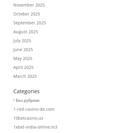
November 2025
October 2025
September 2025
August 2025
July 2025
June 2025
May 2025
April 2025
March 2025
Categories
! Без рубрики
1-red-casino-de.com
10betcasino.us
1xbet-india-online.in3