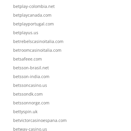
betplay-colombia.net
betplaycanada.com
betplayportugal.com
betplayus.us
betrebelscasinoitalia.com
betroomcasinoitalia.com
betsafeee.com
betsson-brasil.net
betsson-india.com
betssoncasino.us
betssondk.com
betssonnorge.com
bettyspin.uk
betvictorcasinoespana.com
betway-casino.us