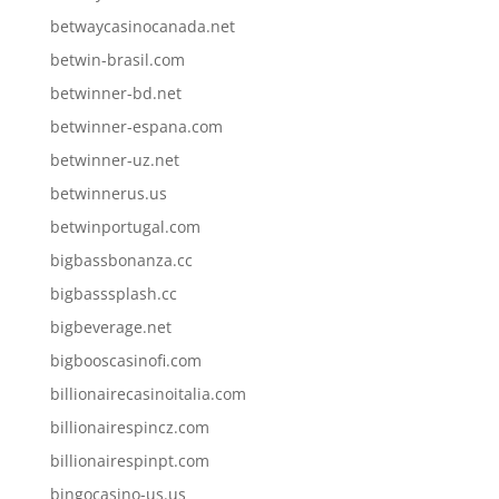
betwaycasinocanada.net
betwin-brasil.com
betwinner-bd.net
betwinner-espana.com
betwinner-uz.net
betwinnerus.us
betwinportugal.com
bigbassbonanza.cc
bigbasssplash.cc
bigbeverage.net
bigbooscasinofi.com
billionairecasinoitalia.com
billionairespincz.com
billionairespinpt.com
bingocasino-us.us