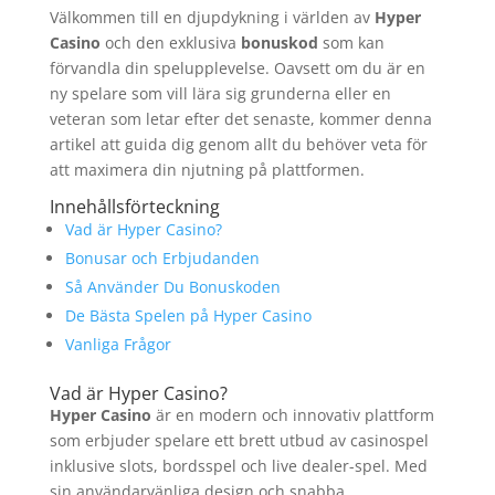
Välkommen till en djupdykning i världen av
Hyper
Casino
och den exklusiva
bonuskod
som kan
förvandla din spelupplevelse. Oavsett om du är en
ny spelare som vill lära sig grunderna eller en
veteran som letar efter det senaste, kommer denna
artikel att guida dig genom allt du behöver veta för
att maximera din njutning på plattformen.
Innehållsförteckning
Vad är Hyper Casino?
Bonusar och Erbjudanden
Så Använder Du Bonuskoden
De Bästa Spelen på Hyper Casino
Vanliga Frågor
Vad är Hyper Casino?
Hyper Casino
är en modern och innovativ plattform
som erbjuder spelare ett brett utbud av casinospel
inklusive slots, bordsspel och live dealer-spel. Med
sin användarvänliga design och snabba