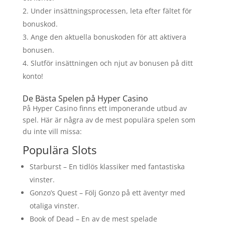
Under insättningsprocessen, leta efter fältet för
bonuskod.
Ange den aktuella bonuskoden för att aktivera
bonusen.
Slutför insättningen och njut av bonusen på ditt
konto!
De Bästa Spelen på Hyper Casino
På Hyper Casino finns ett imponerande utbud av
spel. Här är några av de mest populära spelen som
du inte vill missa:
Populära Slots
Starburst – En tidlös klassiker med fantastiska
vinster.
Gonzo’s Quest – Följ Gonzo på ett äventyr med
otaliga vinster.
Book of Dead – En av de mest spelade