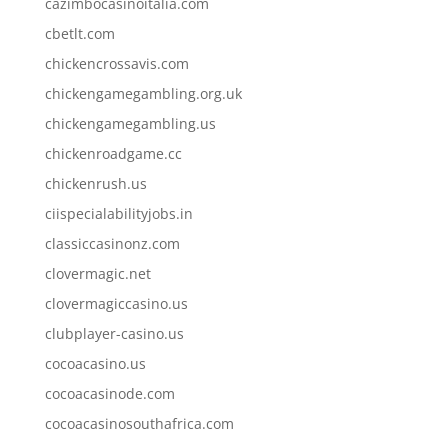
cazimbocasinoitalia.com
cbetlt.com
chickencrossavis.com
chickengamegambling.org.uk
chickengamegambling.us
chickenroadgame.cc
chickenrush.us
ciispecialabilityjobs.in
classiccasinonz.com
clovermagic.net
clovermagiccasino.us
clubplayer-casino.us
cocoacasino.us
cocoacasinode.com
cocoacasinosouthafrica.com