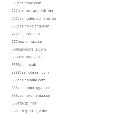
500casinono.com
777-casino-canadafr.net
777casinodeutschland.com
777casinoireland.com
777casinolv.com
777mxcasino.com
7bitcasinoitalia.com
888-casino-uk.uk
8888casino.uk
8888casinobrasil.com
888casinoitalia.com
888casinoportugal.com
888casinoromania.com
888starzpl.net
888starzportugal.net