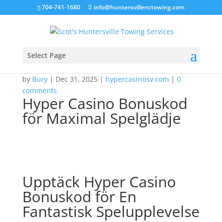
704-741-1680
info@huntersvillenctowing.com
Select Page
by
Bury
|
Dec 31, 2025
|
hypercasinosv.com
|
0
comments
Hyper Casino Bonuskod
för Maximal Spelglädje
Upptäck Hyper Casino
Bonuskod för En
Fantastisk Spelupplevelse