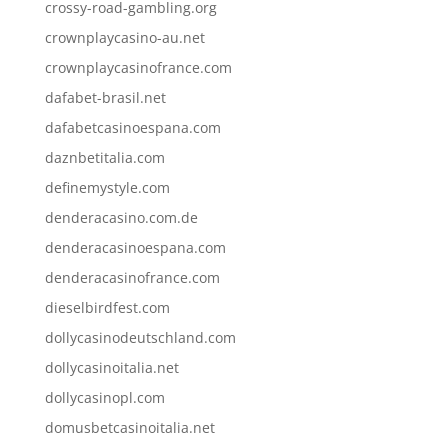
crossy-road-gambling.org
crownplaycasino-au.net
crownplaycasinofrance.com
dafabet-brasil.net
dafabetcasinoespana.com
daznbetitalia.com
definemystyle.com
denderacasino.com.de
denderacasinoespana.com
denderacasinofrance.com
dieselbirdfest.com
dollycasinodeutschland.com
dollycasinoitalia.net
dollycasinopl.com
domusbetcasinoitalia.net