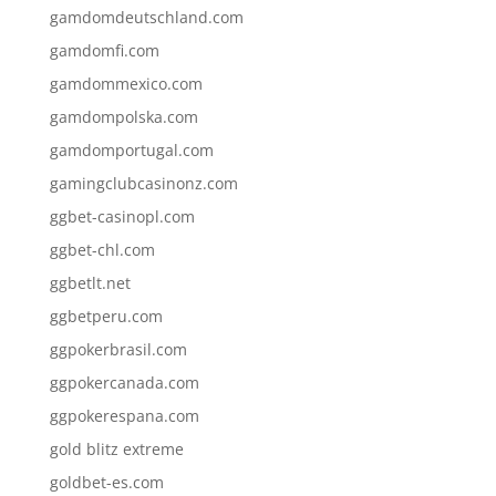
gamdomdeutschland.com
gamdomfi.com
gamdommexico.com
gamdompolska.com
gamdomportugal.com
gamingclubcasinonz.com
ggbet-casinopl.com
ggbet-chl.com
ggbetlt.net
ggbetperu.com
ggpokerbrasil.com
ggpokercanada.com
ggpokerespana.com
gold blitz extreme
goldbet-es.com