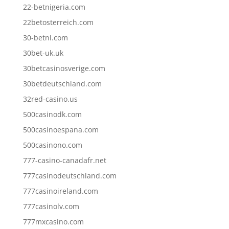
22-betnigeria.com
22betosterreich.com
30-betnl.com
30bet-uk.uk
30betcasinosverige.com
30betdeutschland.com
32red-casino.us
500casinodk.com
500casinoespana.com
500casinono.com
777-casino-canadafr.net
777casinodeutschland.com
777casinoireland.com
777casinolv.com
777mxcasino.com