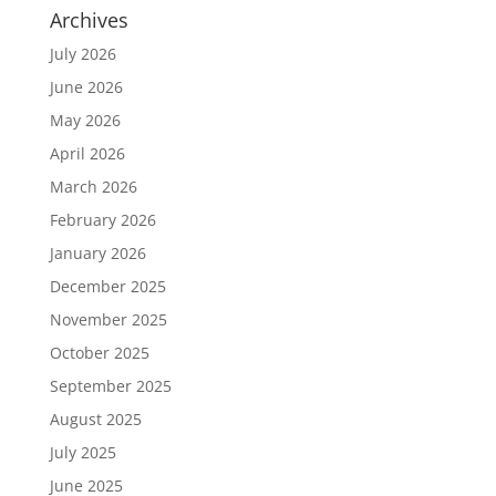
Archives
July 2026
June 2026
May 2026
April 2026
March 2026
February 2026
January 2026
December 2025
November 2025
October 2025
September 2025
August 2025
July 2025
June 2025