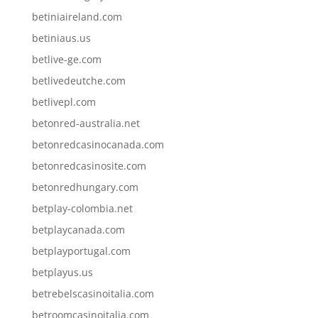
betiniaireland.com
betiniaus.us
betlive-ge.com
betlivedeutche.com
betlivepl.com
betonred-australia.net
betonredcasinocanada.com
betonredcasinosite.com
betonredhungary.com
betplay-colombia.net
betplaycanada.com
betplayportugal.com
betplayus.us
betrebelscasinoitalia.com
betroomcasinoitalia.com