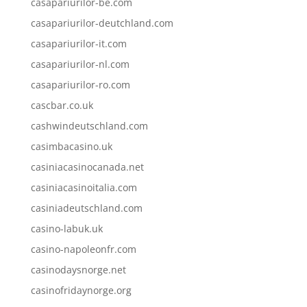
casapariurilor-be.com
casapariurilor-deutchland.com
casapariurilor-it.com
casapariurilor-nl.com
casapariurilor-ro.com
cascbar.co.uk
cashwindeutschland.com
casimbacasino.uk
casiniacasinocanada.net
casiniacasinoitalia.com
casiniadeutschland.com
casino-labuk.uk
casino-napoleonfr.com
casinodaysnorge.net
casinofridaynorge.org