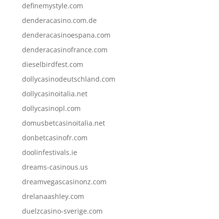
definemystyle.com
denderacasino.com.de
denderacasinoespana.com
denderacasinofrance.com
dieselbirdfest.com
dollycasinodeutschland.com
dollycasinoitalia.net
dollycasinopl.com
domusbetcasinoitalia.net
donbetcasinofr.com
doolinfestivals.ie
dreams-casinous.us
dreamvegascasinonz.com
drelanaashley.com
duelzcasino-sverige.com