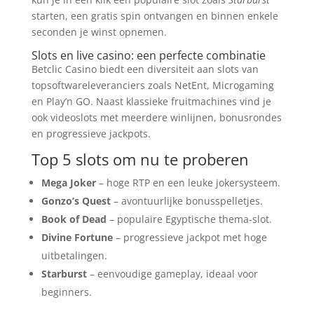
starten, een gratis spin ontvangen en binnen enkele
seconden je winst opnemen.
Slots en live casino: een perfecte combinatie
Betclic Casino biedt een diversiteit aan slots van
topsoftwareleveranciers zoals NetEnt, Microgaming
en Play’n GO. Naast klassieke fruitmachines vind je
ook videoslots met meerdere winlijnen, bonusrondes
en progressieve jackpots.
Top 5 slots om nu te proberen
Mega Joker
– hoge RTP en een leuke jokersysteem.
Gonzo’s Quest
– avontuurlijke bonusspelletjes.
Book of Dead
– populaire Egyptische thema‑slot.
Divine Fortune
– progressieve jackpot met hoge
uitbetalingen.
Starburst
– eenvoudige gameplay, ideaal voor
beginners.