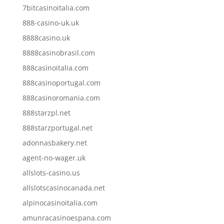
7bitcasinoitalia.com
888-casino-uk.uk
8888casino.uk
8888casinobrasil.com
888casinoitalia.com
888casinoportugal.com
888casinoromania.com
888starzpl.net
888starzportugal.net
adonnasbakery.net
agent-no-wager.uk
allslots-casino.us
allslotscasinocanada.net
alpinocasinoitalia.com
amunracasinoespana.com