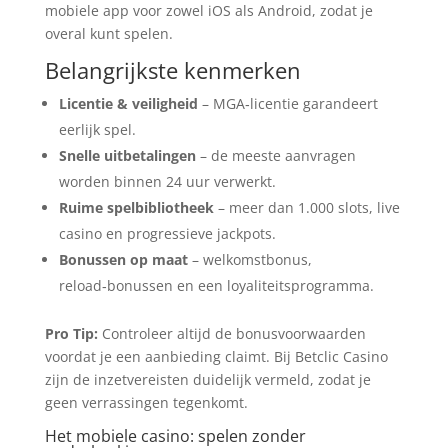
mobiele app voor zowel iOS als Android, zodat je
overal kunt spelen.
Belangrijkste kenmerken
Licentie & veiligheid
– MGA‑licentie garandeert
eerlijk spel.
Snelle uitbetalingen
– de meeste aanvragen
worden binnen 24 uur verwerkt.
Ruime spelbibliotheek
– meer dan 1.000 slots, live
casino en progressieve jackpots.
Bonussen op maat
– welkomstbonus,
reload‑bonussen en een loyaliteitsprogramma.
Pro Tip:
Controleer altijd de bonusvoorwaarden
voordat je een aanbieding claimt. Bij Betclic Casino
zijn de inzetvereisten duidelijk vermeld, zodat je
geen verrassingen tegenkomt.
Het mobiele casino: spelen zonder