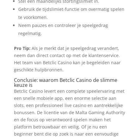
Stel een maandelijks stortingslimiet in.
Gebruik de tijdslimiet‑functie om overmatig spelen
te voorkomen.
Neem pauzes en controleer je speelgedrag
regelmatig.
Pro Tip:
Als je merkt dat je speelgedrag verandert,
neem dan direct contact op met de klantenservice.
Het team van Betclic Casino kan je begeleiden naar
geschikte hulpbronnen.
Conclusie: waarom Betclic Casino de slimme
keuze is
Betclic Casino levert een complete speelervaring met
een snelle mobiele app, een enorme selectie aan
slots, een professioneel live casino en aantrekkelijke
bonussen. De licentie van de Malta Gaming Authority
en de focus op verantwoord spelen maken het
platform betrouwbaar en veilig. Of je nu een
beginner bent die op zoek is naar een eenvoudige