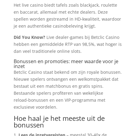
Het live casino biedt tafels zoals blackjack, roulette
en baccarat, allemaal met echte dealers. Deze
spellen worden gestreamd in HD‑kwaliteit, waardoor
je een authentieke casinobeleving krijgt.
Did You Know?
Live dealer‑games bij Betclic Casino
hebben een gemiddelde RTP van 98,5%, wat hoger is
dan veel traditionele online slots.
Bonussen en promoties: meer waarde voor je
inzet
Betclic Casino staat bekend om zijn royale bonussen.
Nieuwe spelers ontvangen een welkomstpakket dat
bestaat uit een matchbonus en gratis spins.
Bestaande spelers profiteren van wekelijkse
reload‑bonussen en een VIP‑programma met
exclusieve voordelen.
Hoe haal je het meeste uit de
bonussen
Lees de inzetvereisten
– meestal 30‑40x de