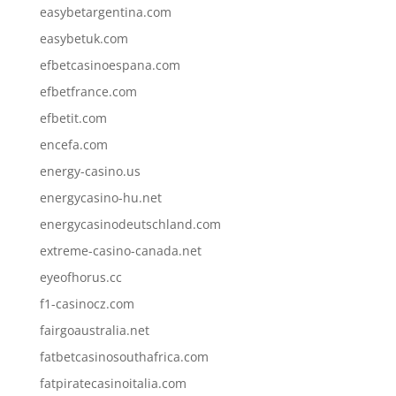
easybetargentina.com
easybetuk.com
efbetcasinoespana.com
efbetfrance.com
efbetit.com
encefa.com
energy-casino.us
energycasino-hu.net
energycasinodeutschland.com
extreme-casino-canada.net
eyeofhorus.cc
f1-casinocz.com
fairgoaustralia.net
fatbetcasinosouthafrica.com
fatpiratecasinoitalia.com