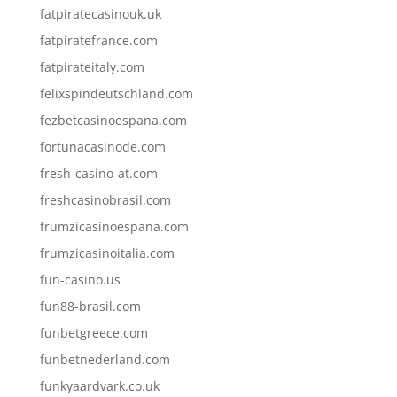
fatpiratecasinouk.uk
fatpiratefrance.com
fatpirateitaly.com
felixspindeutschland.com
fezbetcasinoespana.com
fortunacasinode.com
fresh-casino-at.com
freshcasinobrasil.com
frumzicasinoespana.com
frumzicasinoitalia.com
fun-casino.us
fun88-brasil.com
funbetgreece.com
funbetnederland.com
funkyaardvark.co.uk