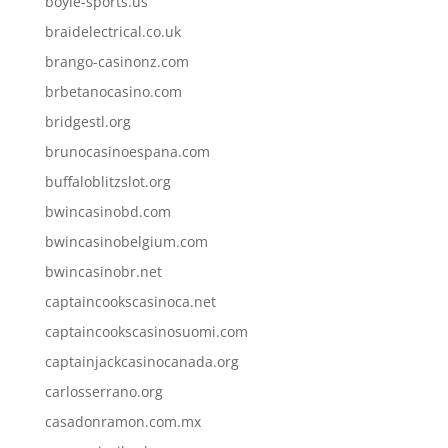
boyle-sports.us
braidelectrical.co.uk
brango-casinonz.com
brbetanocasino.com
bridgestl.org
brunocasinoespana.com
buffaloblitzslot.org
bwincasinobd.com
bwincasinobelgium.com
bwincasinobr.net
captaincookscasinoca.net
captaincookscasinosuomi.com
captainjackcasinocanada.org
carlosserrano.org
casadonramon.com.mx