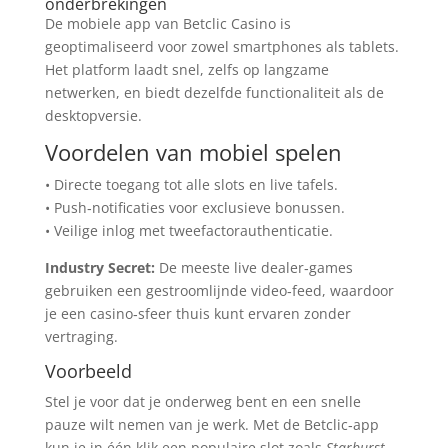
onderbrekingen
De mobiele app van Betclic Casino is
geoptimaliseerd voor zowel smartphones als tablets.
Het platform laadt snel, zelfs op langzame
netwerken, en biedt dezelfde functionaliteit als de
desktopversie.
Voordelen van mobiel spelen
• Directe toegang tot alle slots en live tafels.
• Push‑notificaties voor exclusieve bonussen.
• Veilige inlog met tweefactorauthenticatie.
Industry Secret:
De meeste live dealer‑games
gebruiken een gestroomlijnde video‑feed, waardoor
je een casino‑sfeer thuis kunt ervaren zonder
vertraging.
Voorbeeld
Stel je voor dat je onderweg bent en een snelle
pauze wilt nemen van je werk. Met de Betclic‑app
kun je in één klik een populaire slot zoals
Starburst