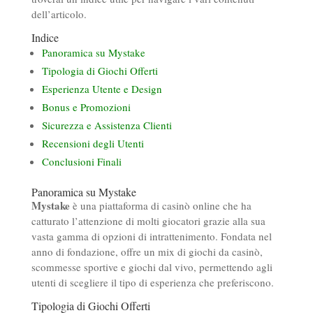
dell’articolo.
Indice
Panoramica su Mystake
Tipologia di Giochi Offerti
Esperienza Utente e Design
Bonus e Promozioni
Sicurezza e Assistenza Clienti
Recensioni degli Utenti
Conclusioni Finali
Panoramica su Mystake
Mystake
è una piattaforma di casinò online che ha
catturato l’attenzione di molti giocatori grazie alla sua
vasta gamma di opzioni di intrattenimento. Fondata nel
anno di fondazione, offre un mix di giochi da casinò,
scommesse sportive e giochi dal vivo, permettendo agli
utenti di scegliere il tipo di esperienza che preferiscono.
Tipologia di Giochi Offerti