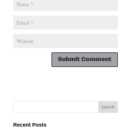
Recent Posts