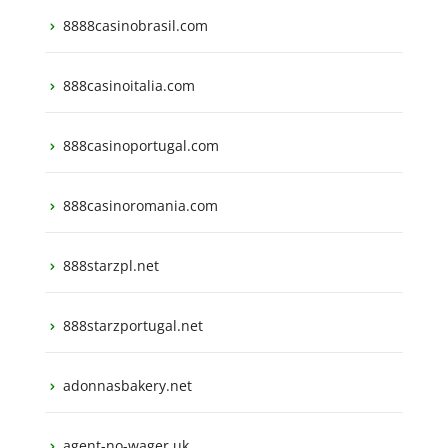
8888casinobrasil.com
888casinoitalia.com
888casinoportugal.com
888casinoromania.com
888starzpl.net
888starzportugal.net
adonnasbakery.net
agent-no-wager.uk