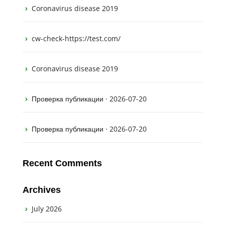
Coronavirus disease 2019
cw-check-https://test.com/
Coronavirus disease 2019
Проверка публикации · 2026-07-20
Проверка публикации · 2026-07-20
Recent Comments
Archives
July 2026