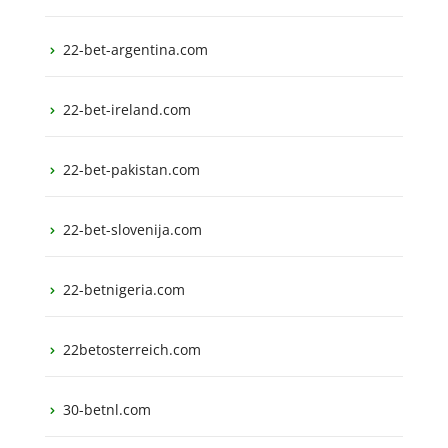
22-bet-argentina.com
22-bet-ireland.com
22-bet-pakistan.com
22-bet-slovenija.com
22-betnigeria.com
22betosterreich.com
30-betnl.com