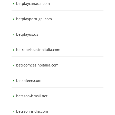
betplaycanada.com
betplayportugal.com
betplayus.us
betrebelscasinoitalia.com
betroomcasinoitalia.com
betsafeee.com
betsson-brasil.net
betsson-india.com