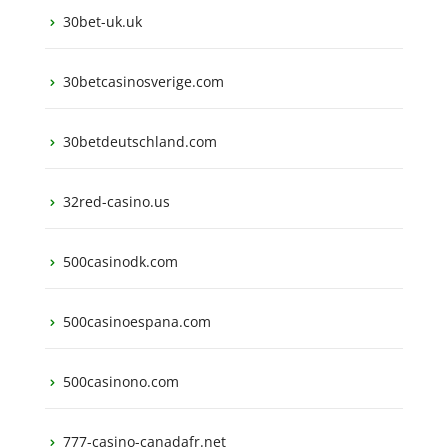
30bet-uk.uk
30betcasinosverige.com
30betdeutschland.com
32red-casino.us
500casinodk.com
500casinoespana.com
500casinono.com
777-casino-canadafr.net