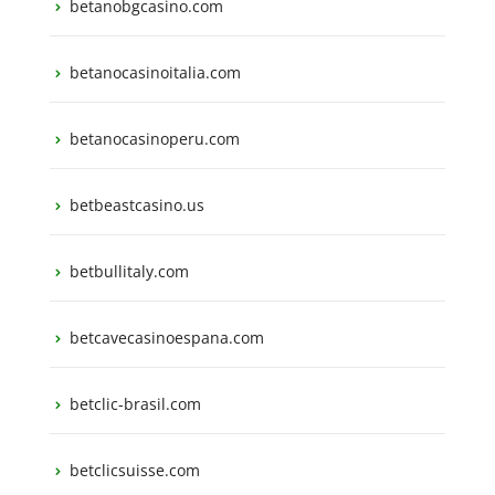
betanobgcasino.com
betanocasinoitalia.com
betanocasinoperu.com
betbeastcasino.us
betbullitaly.com
betcavecasinoespana.com
betclic-brasil.com
betclicsuisse.com