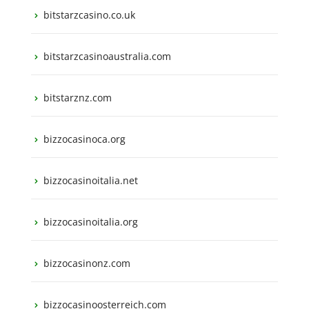
bitstarzcasino.co.uk
bitstarzcasinoaustralia.com
bitstarznz.com
bizzocasinoca.org
bizzocasinoitalia.net
bizzocasinoitalia.org
bizzocasinonz.com
bizzocasinoosterreich.com