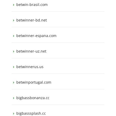
betwin-brasil.com
betwinner-bd.net
betwinner-espana.com
betwinner-uz.net
betwinnerus.us
betwinportugal.com
bigbassbonanza.cc
bigbasssplash.cc