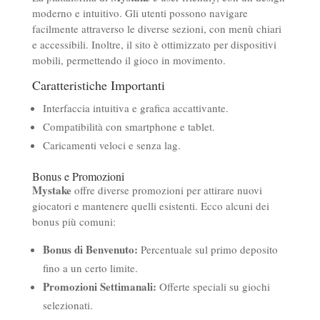
moderno e intuitivo. Gli utenti possono navigare
facilmente attraverso le diverse sezioni, con menù chiari
e accessibili. Inoltre, il sito è ottimizzato per dispositivi
mobili, permettendo il gioco in movimento.
Caratteristiche Importanti
Interfaccia intuitiva e grafica accattivante.
Compatibilità con smartphone e tablet.
Caricamenti veloci e senza lag.
Bonus e Promozioni
Mystake
offre diverse promozioni per attirare nuovi
giocatori e mantenere quelli esistenti. Ecco alcuni dei
bonus più comuni:
Bonus di Benvenuto:
Percentuale sul primo deposito
fino a un certo limite.
Promozioni Settimanali:
Offerte speciali su giochi
selezionati.