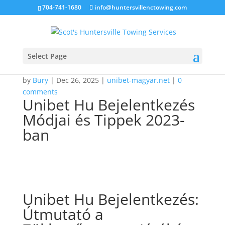
704-741-1680
info@huntersvillenctowing.com
Select Page
by
Bury
|
Dec 26, 2025
|
unibet-magyar.net
|
0
comments
Unibet Hu Bejelentkezés
Módjai és Tippek 2023-
ban
Unibet Hu Bejelentkezés:
Útmutató a