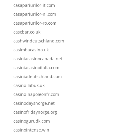
casapariurilor-it.com
casapariurilor-nl.com
casapariurilor-ro.com
cascbar.co.uk
cashwindeutschland.com
casimbacasino.uk
casiniacasinocanada.net
casiniacasinoitalia.com
casiniadeutschland.com
casino-labuk.uk
casino-napoleonfr.com
casinodaysnorge.net
casinofridaynorge.org
casinogurudk.com
casinointense.win