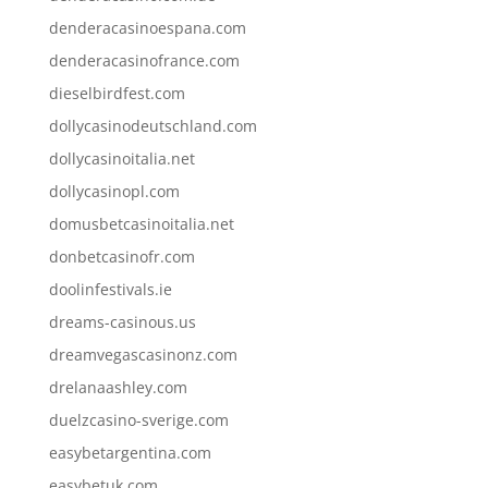
denderacasinoespana.com
denderacasinofrance.com
dieselbirdfest.com
dollycasinodeutschland.com
dollycasinoitalia.net
dollycasinopl.com
domusbetcasinoitalia.net
donbetcasinofr.com
doolinfestivals.ie
dreams-casinous.us
dreamvegascasinonz.com
drelanaashley.com
duelzcasino-sverige.com
easybetargentina.com
easybetuk.com