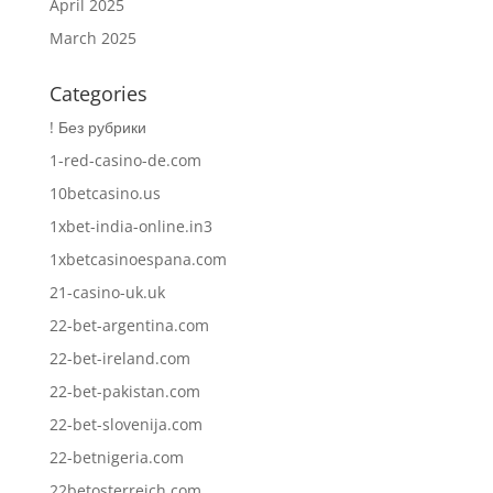
April 2025
March 2025
Categories
! Без рубрики
1-red-casino-de.com
10betcasino.us
1xbet-india-online.in3
1xbetcasinoespana.com
21-casino-uk.uk
22-bet-argentina.com
22-bet-ireland.com
22-bet-pakistan.com
22-bet-slovenija.com
22-betnigeria.com
22betosterreich.com