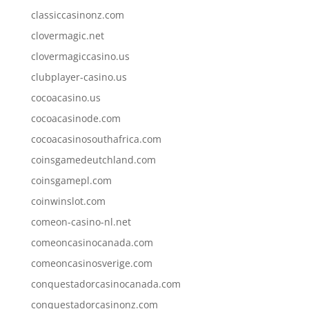
classiccasinonz.com
clovermagic.net
clovermagiccasino.us
clubplayer-casino.us
cocoacasino.us
cocoacasinode.com
cocoacasinosouthafrica.com
coinsgamedeutchland.com
coinsgamepl.com
coinwinslot.com
comeon-casino-nl.net
comeoncasinocanada.com
comeoncasinosverige.com
conquestadorcasinocanada.com
conquestadorcasinonz.com