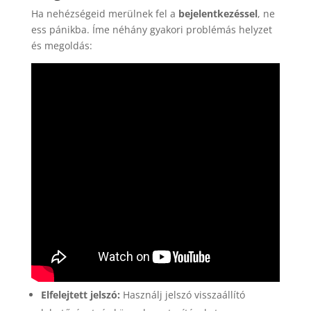
Ha nehézségeid merülnek fel a
bejelentkezéssel
, ne
ess pánikba. Íme néhány gyakori problémás helyzet
és megoldás:
Elfelejtett jelszó:
Használj jelszó visszaállító