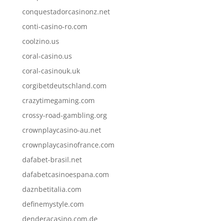
conquestadorcasinonz.net
conti-casino-ro.com
coolzino.us
coral-casino.us
coral-casinouk.uk
corgibetdeutschland.com
crazytimegaming.com
crossy-road-gambling.org
crownplaycasino-au.net
crownplaycasinofrance.com
dafabet-brasil.net
dafabetcasinoespana.com
daznbetitalia.com
definemystyle.com
denderacasino.com.de