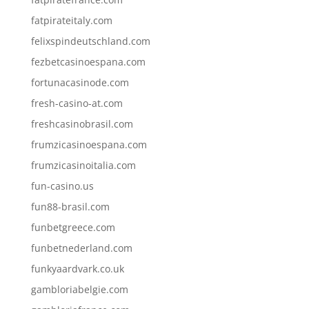
fatpirateitaly.com
felixspindeutschland.com
fezbetcasinoespana.com
fortunacasinode.com
fresh-casino-at.com
freshcasinobrasil.com
frumzicasinoespana.com
frumzicasinoitalia.com
fun-casino.us
fun88-brasil.com
funbetgreece.com
funbetnederland.com
funkyaardvark.co.uk
gambloriabelgie.com