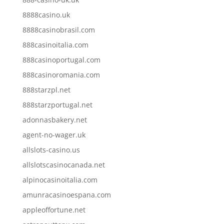
8888casino.uk
8888casinobrasil.com
888casinoitalia.com
888casinoportugal.com
888casinoromania.com
888starzpl.net
888starzportugal.net
adonnasbakery.net
agent-no-wager.uk
allslots-casino.us
allslotscasinocanada.net
alpinocasinoitalia.com
amunracasinoespana.com
appleoffortune.net