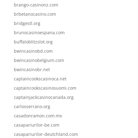
brango-casinonz.com
brbetanocasino.com
bridgestl.org
brunocasinoespana.com
buffaloblitzslot.org
bwincasinobd.com
bwincasinobelgium.com
bwincasinobr.net
captaincookscasinoca.net
captaincookscasinosuomi.com
captainjackcasinocanada.org
carlosserrano.org
casadonramon.com.mx
casapariurilor-be.com
casapariurilor-deutchland.com