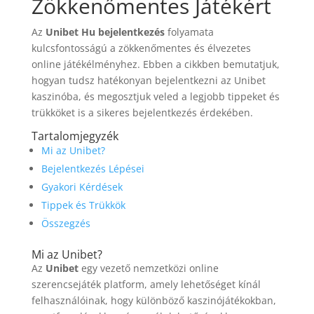
Zökkenőmentes Játékért
Az
Unibet Hu bejelentkezés
folyamata
kulcsfontosságú a zökkenőmentes és élvezetes
online játékélményhez. Ebben a cikkben bemutatjuk,
hogyan tudsz hatékonyan bejelentkezni az Unibet
kaszinóba, és megosztjuk veled a legjobb tippeket és
trükköket is a sikeres bejelentkezés érdekében.
Tartalomjegyzék
Mi az Unibet?
Bejelentkezés Lépései
Gyakori Kérdések
Tippek és Trükkök
Összegzés
Mi az Unibet?
Az
Unibet
egy vezető nemzetközi online
szerencsejáték platform, amely lehetőséget kínál
felhasználóinak, hogy különböző kaszinójátékokban,