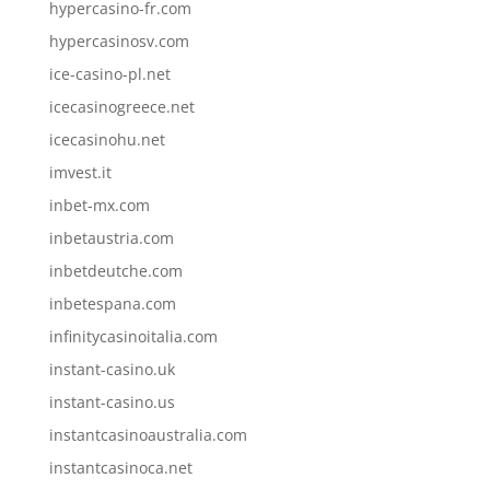
hypercasino-fr.com
hypercasinosv.com
ice-casino-pl.net
icecasinogreece.net
icecasinohu.net
imvest.it
inbet-mx.com
inbetaustria.com
inbetdeutche.com
inbetespana.com
infinitycasinoitalia.com
instant-casino.uk
instant-casino.us
instantcasinoaustralia.com
instantcasinoca.net