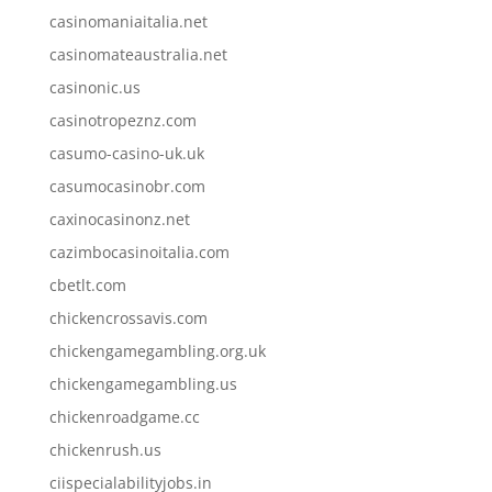
casinomaniaitalia.net
casinomateaustralia.net
casinonic.us
casinotropeznz.com
casumo-casino-uk.uk
casumocasinobr.com
caxinocasinonz.net
cazimbocasinoitalia.com
cbetlt.com
chickencrossavis.com
chickengamegambling.org.uk
chickengamegambling.us
chickenroadgame.cc
chickenrush.us
ciispecialabilityjobs.in