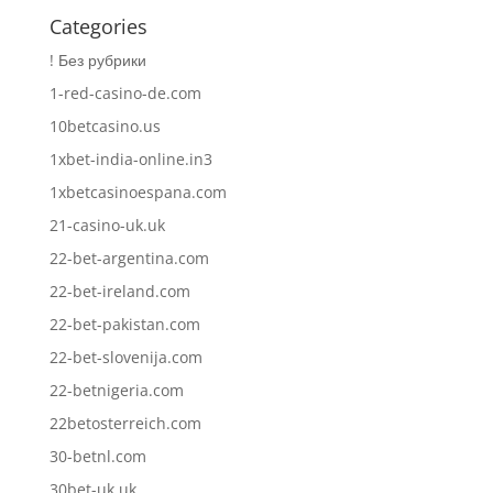
Categories
! Без рубрики
1-red-casino-de.com
10betcasino.us
1xbet-india-online.in3
1xbetcasinoespana.com
21-casino-uk.uk
22-bet-argentina.com
22-bet-ireland.com
22-bet-pakistan.com
22-bet-slovenija.com
22-betnigeria.com
22betosterreich.com
30-betnl.com
30bet-uk.uk