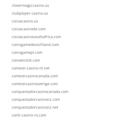
clovermagiccasino.us
clubplayer-casino.us
cocoacasino.us
cocoacasinode.com
cocoacasinosouthafrica.com
coinsgamedeutchland.com
coinsgamepl.com
coinwinslot.com
comeon-casino-nl.net
comeoncasinocanada.com
comeoncasinosverige.com
conquestadorcasinocanada.com
conquestadorcasinonz.com
conquestadorcasinonz.net
conti-casino-ro.com