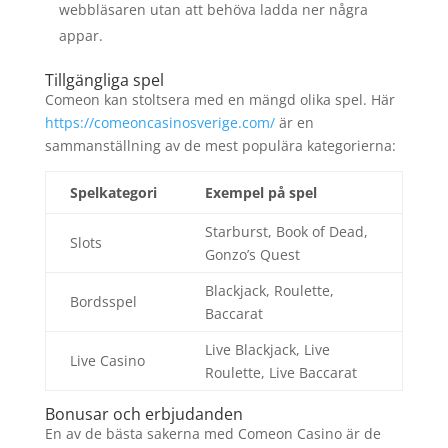
webbläsaren utan att behöva ladda ner några
appar.
Tillgängliga spel
Comeon kan stoltsera med en mängd olika spel. Här
https://comeoncasinosverige.com/
är en
sammanställning av de mest populära kategorierna:
Spelkategori
Exempel på spel
Starburst, Book of Dead,
Slots
Gonzo’s Quest
Blackjack, Roulette,
Bordsspel
Baccarat
Live Blackjack, Live
Live Casino
Roulette, Live Baccarat
Bonusar och erbjudanden
En av de bästa sakerna med Comeon Casino är de