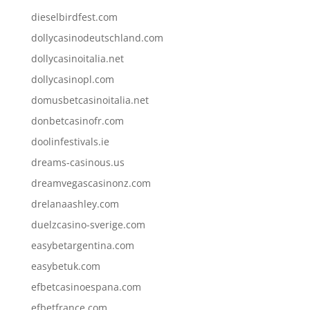
dieselbirdfest.com
dollycasinodeutschland.com
dollycasinoitalia.net
dollycasinopl.com
domusbetcasinoitalia.net
donbetcasinofr.com
doolinfestivals.ie
dreams-casinous.us
dreamvegascasinonz.com
drelanaashley.com
duelzcasino-sverige.com
easybetargentina.com
easybetuk.com
efbetcasinoespana.com
efbetfrance.com