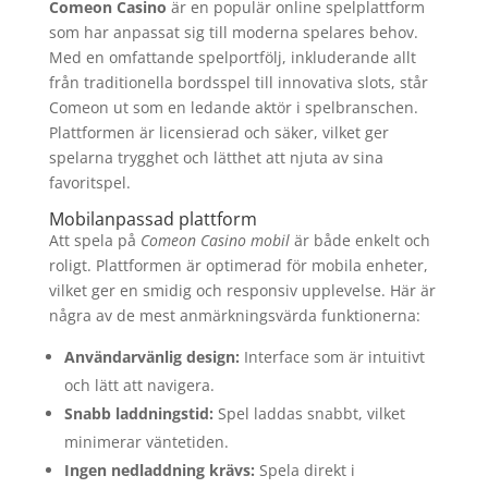
Comeon Casino
är en populär online spelplattform
som har anpassat sig till moderna spelares behov.
Med en omfattande spelportfölj, inkluderande allt
från traditionella bordsspel till innovativa slots, står
Comeon ut som en ledande aktör i spelbranschen.
Plattformen är licensierad och säker, vilket ger
spelarna trygghet och lätthet att njuta av sina
favoritspel.
Mobilanpassad plattform
Att spela på
Comeon Casino mobil
är både enkelt och
roligt. Plattformen är optimerad för mobila enheter,
vilket ger en smidig och responsiv upplevelse. Här är
några av de mest anmärkningsvärda funktionerna:
Användarvänlig design:
Interface som är intuitivt
och lätt att navigera.
Snabb laddningstid:
Spel laddas snabbt, vilket
minimerar väntetiden.
Ingen nedladdning krävs:
Spela direkt i