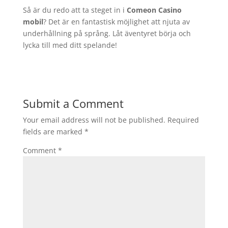
Så är du redo att ta steget in i
Comeon Casino
mobil
? Det är en fantastisk möjlighet att njuta av
underhållning på språng. Låt äventyret börja och
lycka till med ditt spelande!
Submit a Comment
Your email address will not be published.
Required
fields are marked
*
Comment
*