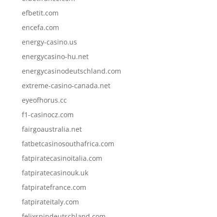
efbetit.com
encefa.com
energy-casino.us
energycasino-hu.net
energycasinodeutschland.com
extreme-casino-canada.net
eyeofhorus.cc
f1-casinocz.com
fairgoaustralia.net
fatbetcasinosouthafrica.com
fatpiratecasinoitalia.com
fatpiratecasinouk.uk
fatpiratefrance.com
fatpirateitaly.com
felixspindeutschland.com