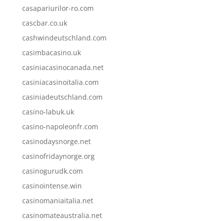
casapariurilor-ro.com
cascbar.co.uk
cashwindeutschland.com
casimbacasino.uk
casiniacasinocanada.net
casiniacasinoitalia.com
casiniadeutschland.com
casino-labuk.uk
casino-napoleonfr.com
casinodaysnorge.net
casinofridaynorge.org
casinogurudk.com
casinointense.win
casinomaniaitalia.net
casinomateaustralia.net