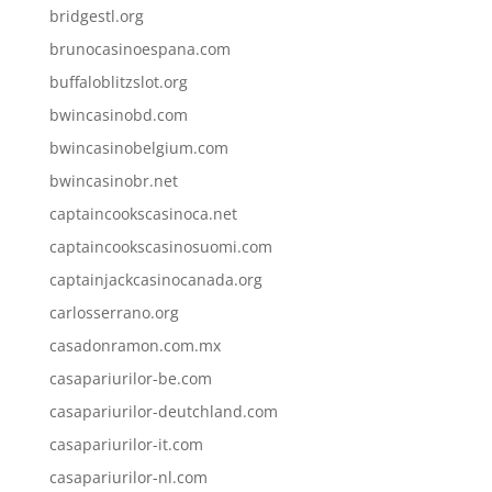
bridgestl.org
brunocasinoespana.com
buffaloblitzslot.org
bwincasinobd.com
bwincasinobelgium.com
bwincasinobr.net
captaincookscasinoca.net
captaincookscasinosuomi.com
captainjackcasinocanada.org
carlosserrano.org
casadonramon.com.mx
casapariurilor-be.com
casapariurilor-deutchland.com
casapariurilor-it.com
casapariurilor-nl.com