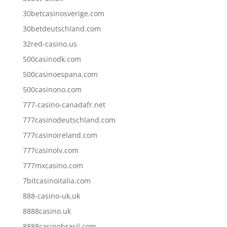
30betcasinosverige.com
30betdeutschland.com
32red-casino.us
500casinodk.com
500casinoespana.com
500casinono.com
777-casino-canadafr.net
777casinodeutschland.com
777casinoireland.com
777casinolv.com
777mxcasino.com
7bitcasinoitalia.com
888-casino-uk.uk
8888casino.uk
8888casinobrasil.com