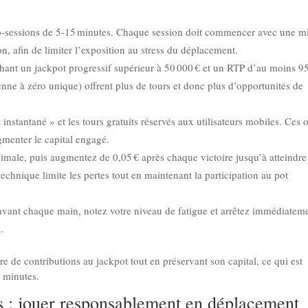
cro‑sessions de 5‑15 minutes. Chaque session doit commencer avec une m
on, afin de limiter l’exposition au stress du déplacement.
ichant un jackpot progressif supérieur à 50 000 € et un RTP d’au moins 9
péenne à zéro unique) offrent plus de tours et donc plus d’opportunités de
instantané » et les tours gratuits réservés aux utilisateurs mobiles. Ces o
menter le capital engagé.
ale, puis augmentez de 0,05 € après chaque victoire jusqu’à atteindre
echnique limite les pertes tout en maintenant la participation au pot
vant chaque main, notez votre niveau de fatigue et arrêtez immédiateme
.
e de contributions au jackpot tout en préservant son capital, ce qui est
s minutes.
es : jouer responsablement en déplacement