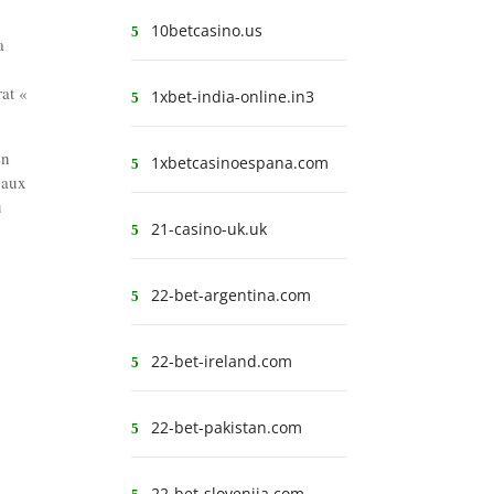
10betcasino.us
a
rat «
1xbet-india-online.in3
en
1xbetcasinoespana.com
 aux
u
21-casino-uk.uk
22-bet-argentina.com
22-bet-ireland.com
22-bet-pakistan.com
22-bet-slovenija.com