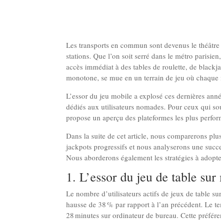
Les transports en commun sont devenus le théâtre 
stations. Que l’on soit serré dans le métro parisien
accès immédiat à des tables de roulette, de black
monotone, se mue en un terrain de jeu où chaque 
L’essor du jeu mobile a explosé ces dernières anné
dédiés aux utilisateurs nomades. Pour ceux qui souh
propose un aperçu des plateformes les plus perform
Dans la suite de cet article, nous comparerons plu
jackpots progressifs et nous analyserons une succe
Nous aborderons également les stratégies à adopte
1. L’essor du jeu de table sur
Le nombre d’utilisateurs actifs de jeux de table s
hausse de 38 % par rapport à l’an précédent. Le t
28 minutes sur ordinateur de bureau. Cette préféren