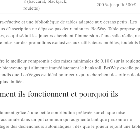
8 (baccarat, blackjack,
200 % jusqu’à 500 €
roulette)
‑réactive et une bibliothèque de tables adaptée aux écrans petits. Les
ssus d’inscription ne dépasse pas deux minutes. BetWay Table propose q
es, ce qui séduit les joueurs cherchant l’immersion d’une salle réelle, ma
e mise sur des promotions exclusives aux utilisateurs mobiles, toutefois 
re le meilleur compromis : des mises minimales de 0,10 € sur la roulett
de bienvenue qui alimente immédiatement le bankroll. BetWay excelle po
, tandis que LeoVegas est idéal pour ceux qui recherchent des offres de 
lus limitée.
ment ils fonctionnent et pourquoi ils
ctionnent grâce à une petite contribution prélevée sur chaque mise
n s’accumule dans un pot commun qui augmente tant que personne ne
ntégré des déclencheurs automatiques : dès que le joueur rejoint une tabl