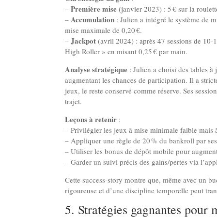
Première mise
–
(janvier 2023) : 5 € sur la roule
Accumulation
–
: Julien a intégré le système de m
mise maximale de 0,20 €.
Jackpot
–
(avril 2024) : après 47 sessions de 10‑1
High Roller » en misant 0,25 € par main.
Analyse stratégique
: Julien a choisi des tables à 
augmentant les chances de participation. Il a str
jeux, le reste conservé comme réserve. Ses sessions 
trajet.
Leçons à retenir
:
– Privilégier les jeux à mise minimale faible mais 
– Appliquer une règle de 20 % du bankroll par ses
– Utiliser les bonus de dépôt mobile pour augmente
– Garder un suivi précis des gains/pertes via l’app
Cette success‑story montre que, même avec un bu
rigoureuse et d’une discipline temporelle peut tra
5. Stratégies gagnantes pour m