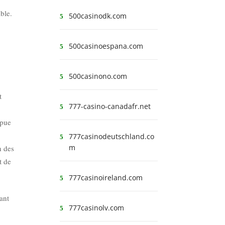
able.
500casinodk.com
500casinoespana.com
500casinono.com
t
777-casino-canadafr.net
mpue
777casinodeutschland.co
m
n des
t de
777casinoireland.com
ant
777casinolv.com