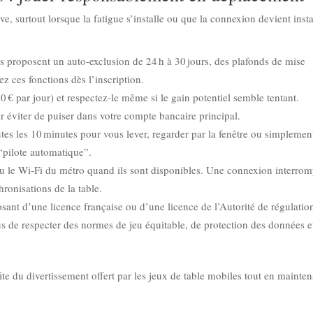
ve, surtout lorsque la fatigue s’installe ou que la connexion devient inst
ns proposent un auto‑exclusion de 24 h à 30 jours, des plafonds de mise
ez ces fonctions dès l’inscription.
20 € par jour) et respectez‑le même si le gain potentiel semble tentant.
r éviter de puiser dans votre compte bancaire principal.
s les 10 minutes pour vous lever, regarder par la fenêtre ou simplemen
 “pilote automatique”.
ou le Wi‑Fi du métro quand ils sont disponibles. Une connexion interro
ronisations de la table.
osant d’une licence française ou d’une licence de l’Autorité de régulatio
s de respecter des normes de jeu équitable, de protection des données e
te du divertissement offert par les jeux de table mobiles tout en mainten