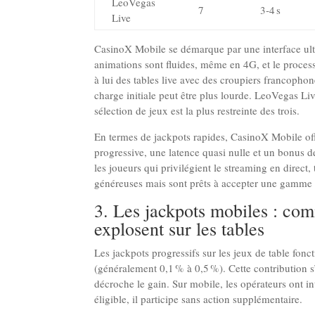
LeoVegas
7
3‑4 s
Live
CasinoX Mobile se démarque par une interface ultra
animations sont fluides, même en 4G, et le proce
à lui des tables live avec des croupiers francophon
charge initiale peut être plus lourde. LeoVegas Liv
sélection de jeux est la plus restreinte des trois.
En termes de jackpots rapides, CasinoX Mobile off
progressive, une latence quasi nulle et un bonus 
les joueurs qui privilégient le streaming en direct
généreuses mais sont prêts à accepter une gamme p
3. Les jackpots mobiles : com
explosent sur les tables
Les jackpots progressifs sur les jeux de table fon
(généralement 0,1 % à 0,5 %). Cette contributio
décroche le gain. Sur mobile, les opérateurs ont i
éligible, il participe sans action supplémentaire.