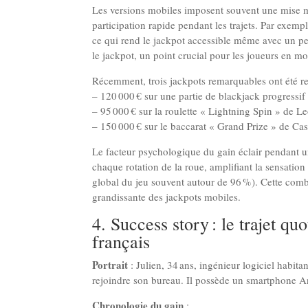
Les versions mobiles imposent souvent une mise m
participation rapide pendant les trajets. Par exem
ce qui rend le jackpot accessible même avec un pet
le jackpot, un point crucial pour les joueurs en 
Récemment, trois jackpots remarquables ont été r
– 120 000 € sur une partie de blackjack progressi
– 95 000 € sur la roulette « Lightning Spin » de 
– 150 000 € sur le baccarat « Grand Prize » de C
Le facteur psychologique du gain éclair pendant un
chaque rotation de la roue, amplifiant la sensation
global du jeu souvent autour de 96 %). Cette combi
grandissante des jackpots mobiles.
4. Success story : le trajet qu
français
Portrait
: Julien, 34 ans, ingénieur logiciel habi
rejoindre son bureau. Il possède un smartphone A
Chronologie du gain
: