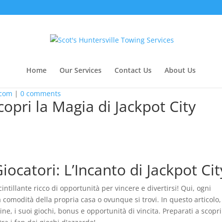
Home
Our Services
Contact Us
About Us
.com
|
0 comments
copri la Magia di Jackpot City
Giocatori: L’Incanto di Jackpot Cit
ntillante ricco di opportunità per vincere e divertirsi! Qui, ogni
 comodità della propria casa o ovunque si trovi. In questo articolo,
ne, i suoi giochi, bonus e opportunità di vincita. Preparati a scopr