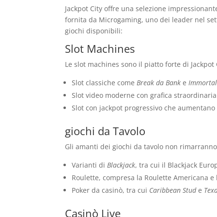
Jackpot City offre una selezione impressionante 
fornita da Microgaming, uno dei leader nel set
giochi disponibili:
Slot Machines
Le slot machines sono il piatto forte di Jackpot 
Slot classiche come
Break da Bank
e
Immorta
Slot video moderne con grafica straordinaria
Slot con jackpot progressivo che aumentan
giochi da Tavolo
Gli amanti dei giochi da tavolo non rimarranno d
Varianti di
Blackjack
, tra cui il Blackjack Eur
Roulette, compresa la Roulette Americana e 
Poker da casinò, tra cui
Caribbean Stud
e
Tex
Casinò Live