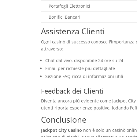
Portafogli Elettronici
Bonifici Bancari
Assistenza Clienti
Ogni casinò di successo conosce l'importanza di
attraverso:
Chat dal vivo, disponibile 24 ore su 24
Email per richieste più dettagliate
Sezione FAQ ricca di informazioni utili
Feedback dei Clienti
Diventa ancora più evidente come Jackpot City p
utenti riporta esperienze positive, lodando l'eff
Conclusione
Jackpot City Casino
non è solo un casinò onli