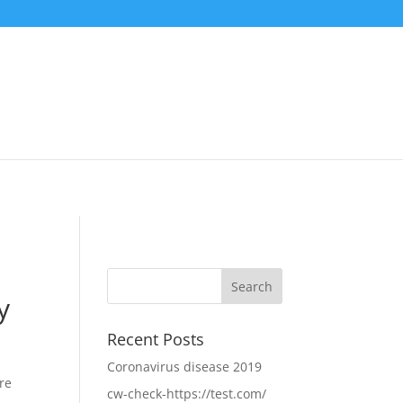
y
Recent Posts
Coronavirus disease 2019
ire
cw-check-https://test.com/