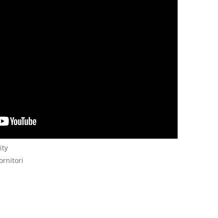
ity
ornitori