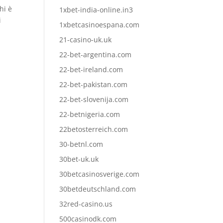
hi è
1xbet-india-online.in3
i
1xbetcasinoespana.com
21-casino-uk.uk
22-bet-argentina.com
22-bet-ireland.com
22-bet-pakistan.com
22-bet-slovenija.com
22-betnigeria.com
22betosterreich.com
30-betnl.com
30bet-uk.uk
30betcasinosverige.com
30betdeutschland.com
32red-casino.us
500casinodk.com