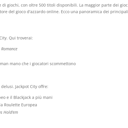
di giochi, con oltre 500 titoli disponibili. La maggior parte dei gioc
tore del gioco d'azzardo online. Ecco una panoramica dei principal
City. Qui troverai:
l Romance
o man mano che i giocatori scommettono
elusi. Jackpot City offre:
opeo e il Blackjack a più mani
la Roulette Europea
as Hold’em