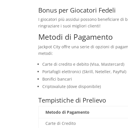
Bonus per Giocatori Fedeli
I giocatori più assidui possono beneficiare di 
ringraziare i suoi migliori clienti!
Metodi di Pagamento
Jackpot City offre una serie di opzioni di pagam
metodi:
Carte di credito e debito (Visa, Mastercard)
Portafogli elettronici (Skrill, Neteller, PayPal)
Bonifici bancari
Criptovalute (dove disponibile)
Tempistiche di Prelievo
Metodo di Pagamento
Carte di Credito