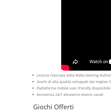
Licenza rilasciata dalla Malta Gaming Author
Giochi di alta qualità sviluppati dai migliori f
Piattaforma mobile user-friendly disponibile
Assistenza 24/7 attraverso diversi canali
Giochi Offerti