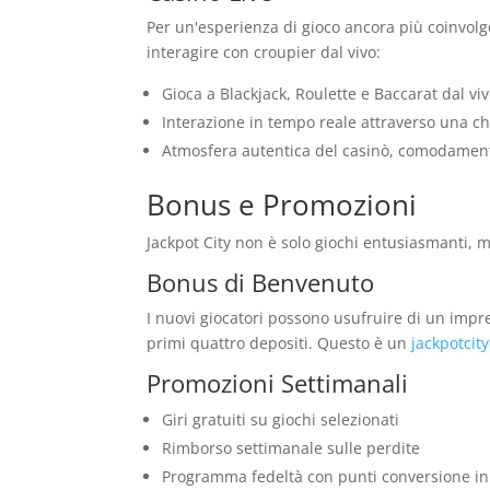
Per un'esperienza di gioco ancora più coinvolge
interagire con croupier dal vivo:
Gioca a Blackjack, Roulette e Baccarat dal vi
Interazione in tempo reale attraverso una ch
Atmosfera autentica del casinò, comodamen
Bonus e Promozioni
Jackpot City non è solo giochi entusiasmanti, 
Bonus di Benvenuto
I nuovi giocatori possono usufruire di un imp
primi quattro depositi. Questo è un
jackpotcit
Promozioni Settimanali
Giri gratuiti su giochi selezionati
Rimborso settimanale sulle perdite
Programma fedeltà con punti conversione i