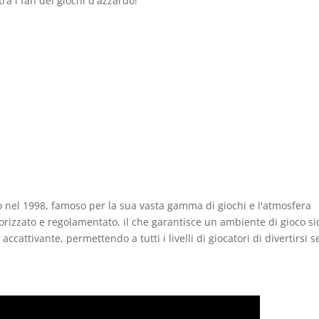
ra i fan dei giochi d'azzardo!
 nel 1998, famoso per la sua vasta gamma di giochi e l'atmosfera
utorizzato e regolamentato, il che garantisce un ambiente di gioco s
accattivante, permettendo a tutti i livelli di giocatori di divertirsi 