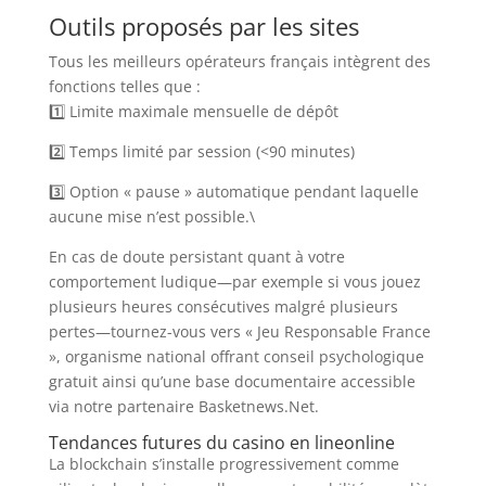
Outils proposés par les sites
Tous les meilleurs opérateurs français intègrent des
fonctions telles que :
1️⃣ Limite maximale mensuelle de dépôt
2️⃣ Temps limité par session (<90 minutes)
3️⃣ Option « pause » automatique pendant laquelle
aucune mise n’est possible.\
En cas de doute persistant quant à votre
comportement ludique—par exemple si vous jouez
plusieurs heures consécutives malgré plusieurs
pertes—tournez-vous vers « Jeu Responsable France
», organisme national offrant conseil psychologique
gratuit ainsi qu’une base documentaire accessible
via notre partenaire Basketnews.Net.
Tendances futures du casino en line​online​
La blockchain s’installe progressivement comme