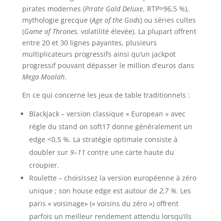
pirates modernes (
Pirate Gold Deluxe
, RTP≈96,5 %),
mythologie grecque (
Age of the Gods
) ou séries cultes
(
Game of Thrones
, volatilité élevée). La plupart offrent
entre 20 et 30 lignes payantes, plusieurs
multiplicateurs progressifs ainsi qu’un jackpot
progressif pouvant dépasser le million d’euros dans
Mega Moolah
.
En ce qui concerne les jeux de table traditionnels :
Blackjack – version classique « European » avec
règle du stand on soft17 donne généralement un
edge <0,5 %. La stratégie optimale consiste à
doubler sur
9–11
contre une carte haute du
croupier.
Roulette – choisissez la version européenne à zéro
unique ; son house edge est autour de
2,7 %
. Les
paris « voisinage» (« voisins du zéro ») offrent
parfois un meilleur rendement attendu lorsqu’ils