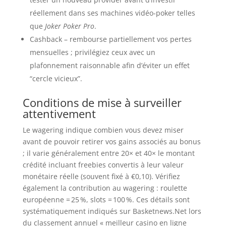
réellement dans ses machines vidéo‑poker telles
que
Joker Poker Pro
.
Cashback – rembourse partiellement vos pertes
mensuelles ; privilégiez ceux avec un
plafonnement raisonnable afin d’éviter un effet
“cercle vicieux”.
Conditions de mise à surveiller
attentivement
Le wagering indique combien vous devez miser
avant de pouvoir retirer vos gains associés au bonus
; il varie généralement entre 20× et 40× le montant
crédité incluant freebies convertis à leur valeur
monétaire réelle (souvent fixé à €0,10). Vérifiez
également la contribution au wagering : roulette
européenne = 25 %, slots = 100 %. Ces détails sont
systématiquement indiqués sur Basketnews.Net lors
du classement annuel « meilleur casino en ligne