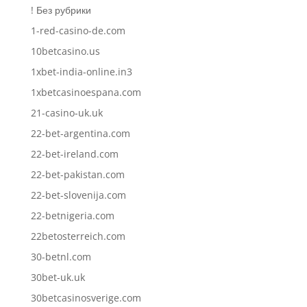
! Без рубрики
1-red-casino-de.com
10betcasino.us
1xbet-india-online.in3
1xbetcasinoespana.com
21-casino-uk.uk
22-bet-argentina.com
22-bet-ireland.com
22-bet-pakistan.com
22-bet-slovenija.com
22-betnigeria.com
22betosterreich.com
30-betnl.com
30bet-uk.uk
30betcasinosverige.com