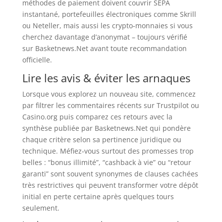
méthodes de paiement doivent couvrir SEPA
instantané, portefeuilles électroniques comme Skrill
ou Neteller, mais aussi les crypto‑monnaies si vous
cherchez davantage d’anonymat – toujours vérifié
sur Basketnews.Net avant toute recommandation
officielle.
Lire les avis & éviter les arnaques
Lorsque vous explorez un nouveau site, commencez
par filtrer les commentaires récents sur Trustpilot ou
Casino.org puis comparez ces retours avec la
synthèse publiée par Basketnews.Net qui pondère
chaque critère selon sa pertinence juridique ou
technique. Méfiez‑vous surtout des promesses trop
belles : “bonus illimité”, “cashback à vie” ou “retour
garanti” sont souvent synonymes de clauses cachées
très restrictives qui peuvent transformer votre dépôt
initial en perte certaine après quelques tours
seulement.