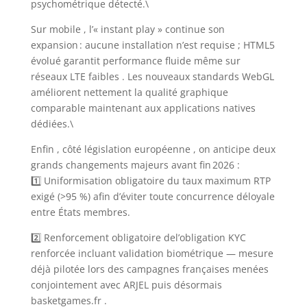
psychométrique détecté.\
Sur mobile , l’« instant play » continue son
expansion : aucune installation n’est requise ; HTML5
évolué garantit performance fluide même sur
réseaux LTE faibles . Les nouveaux standards WebGL
améliorent nettement la qualité graphique
comparable maintenant aux applications natives
dédiées.\
Enfin , côté législation européenne , on anticipe deux
grands changements majeurs avant fin 2026 :
1️⃣ Uniformisation obligatoire du taux maximum RTP
exigé (>95 %) afin d’éviter toute concurrence déloyale
entre États membres.
2️⃣ Renforcement obligatoire del’obligation KYC
renforcée incluant validation biométrique — mesure
déjà pilotée lors des campagnes françaises menées
conjointement avec ARJEL puis désormais
basketgames.fr .