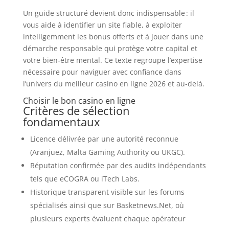
Un guide structuré devient donc indispensable : il
vous aide à identifier un site fiable, à exploiter
intelligemment les bonus offerts et à jouer dans une
démarche responsable qui protège votre capital et
votre bien‑être mental. Ce texte regroupe l’expertise
nécessaire pour naviguer avec confiance dans
l’univers du meilleur casino en ligne 2026 et au‑delà.
Choisir le bon casino en ligne
Critères de sélection
fondamentaux
Licence délivrée par une autorité reconnue
(Aranjuez, Malta Gaming Authority ou UKGC).
Réputation confirmée par des audits indépendants
tels que eCOGRA ou iTech Labs.
Historique transparent visible sur les forums
spécialisés ainsi que sur Basketnews.Net, où
plusieurs experts évaluent chaque opérateur