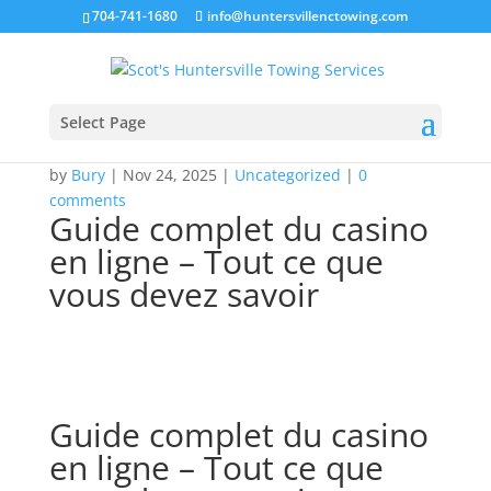
704-741-1680
info@huntersvillenctowing.com
Select Page
by
Bury
|
Nov 24, 2025
|
Uncategorized
|
0
comments
Guide complet du casino
en ligne – Tout ce que
vous devez savoir
Guide complet du casino
en ligne – Tout ce que