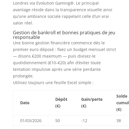
Londres via Evolution Gaming®. Le principal
avantage réside dans la transparence visuelle ainsi
qu’une ambiance sociale rappelant celle d’un vrai
salon réel.
Gestion de bankroll et bonnes pratiques de jeu
responsable
Une bonne gestion financière commence dès le
premier euro déposé : fixez un budget mensuel strict
— disons €200 maximum — puis divisez-le
quotidiennement (€10–€20) afin d’éviter toute
tentation impulsive après une série perdante
prolongée.
Utilisez toujours une feuille Excel simple :
Solde
Dépôt
Gain/perte
Date
cumul
(€)
(€)
(€)
01/03/2026
50
-12
38