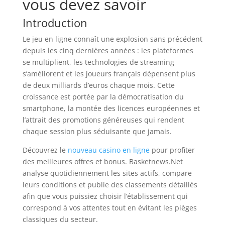
vous devez savoir
Introduction
Le jeu en ligne connaît une explosion sans précédent
depuis les cinq dernières années : les plateformes
se multiplient, les technologies de streaming
s’améliorent et les joueurs français dépensent plus
de deux milliards d’euros chaque mois. Cette
croissance est portée par la démocratisation du
smartphone, la montée des licences européennes et
l’attrait des promotions généreuses qui rendent
chaque session plus séduisante que jamais.
Découvrez le
nouveau casino en ligne
pour profiter
des meilleures offres et bonus. Basketnews.Net
analyse quotidiennement les sites actifs, compare
leurs conditions et publie des classements détaillés
afin que vous puissiez choisir l’établissement qui
correspond à vos attentes tout en évitant les pièges
classiques du secteur.