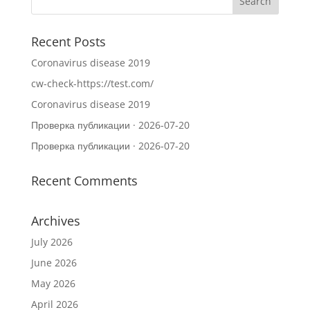
Recent Posts
Coronavirus disease 2019
cw-check-https://test.com/
Coronavirus disease 2019
Проверка публикации · 2026-07-20
Проверка публикации · 2026-07-20
Recent Comments
Archives
July 2026
June 2026
May 2026
April 2026