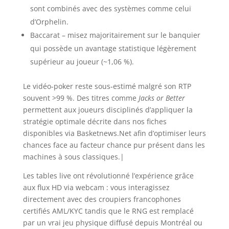
sont combinés avec des systèmes comme celui
d’Orphelin.
Baccarat – misez majoritairement sur le banquier
qui possède un avantage statistique légèrement
supérieur au joueur (~1,06 %).
Le vidéo‑poker reste sous‑estimé malgré son RTP
souvent >99 %. Des titres comme
Jacks or Better
permettent aux joueurs disciplinés d’appliquer la
stratégie optimale décrite dans nos fiches
disponibles via Basketnews.Net afin d’optimiser leurs
chances face au facteur chance pur présent dans les
machines à sous classiques.|
Les tables live ont révolutionné l’expérience grâce
aux flux HD via webcam : vous interagissez
directement avec des croupiers francophones
certifiés AML/KYC tandis que le RNG est remplacé
par un vrai jeu physique diffusé depuis Montréal ou