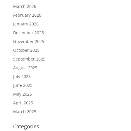
March 2026
February 2026
January 2026
December 2025
November 2025
October 2025
September 2025
August 2025
July 2025
June 2025
May 2025
April 2025
March 2025
Categories