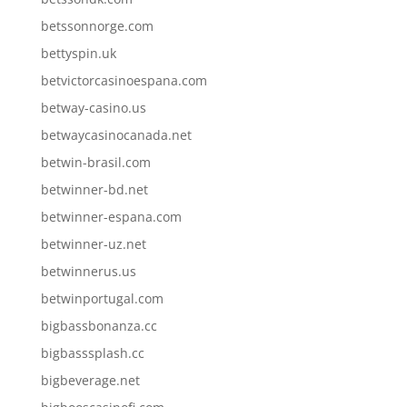
betssonnorge.com
bettyspin.uk
betvictorcasinoespana.com
betway-casino.us
betwaycasinocanada.net
betwin-brasil.com
betwinner-bd.net
betwinner-espana.com
betwinner-uz.net
betwinnerus.us
betwinportugal.com
bigbassbonanza.cc
bigbasssplash.cc
bigbeverage.net