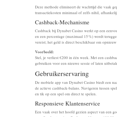
Deze methode elimineert de wachttijd die vaak gep
transactiekosten minimaal of zelfs nihil, afhankeli
Cashback‑Mechanisme
Cashback bij Dynabet Casino werkt op een eenvou
en een percentage (maximaal 15 %) wordt terugges
vereist; het geld is direct beschikbaar om opnieuw
Voorbeeld:
Stel, je verliest €200 in één week. Met een cash
gebruiken voor een nieuwe sessie of laten uitbetal
Gebruikerservaring
De mobiele app van Dynabet Casino biedt een naad
de actieve cashback‑balans. Navigeren tussen spell
en tik op een spel om direct te spelen.
Responsieve Klantenservice
Een vaak over het hoofd gezien aspect van een goe