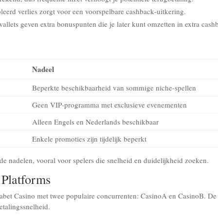
leerd verlies zorgt voor een voorspelbare cashback‑uitkering.
allets geven extra bonuspunten die je later kunt omzetten in extra cash
Nadeel
Beperkte beschikbaarheid van sommige niche‑spellen
Geen VIP‑programma met exclusieve evenementen
Alleen Engels en Nederlands beschikbaar
Enkele promoties zijn tijdelijk beperkt
e nadelen, vooral voor spelers die snelheid en duidelijkheid zoeken.
 Platforms
ynabet Casino met twee populaire concurrenten: CasinoA en CasinoB. De
etalingssnelheid.