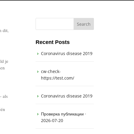
 dit,
Recent Posts
Coronavirus disease 2019
ld je
 en
cw-check-
https://test.com/
‑ als
Coronavirus disease 2019
één
Проверка публикации ·
2026-07-20