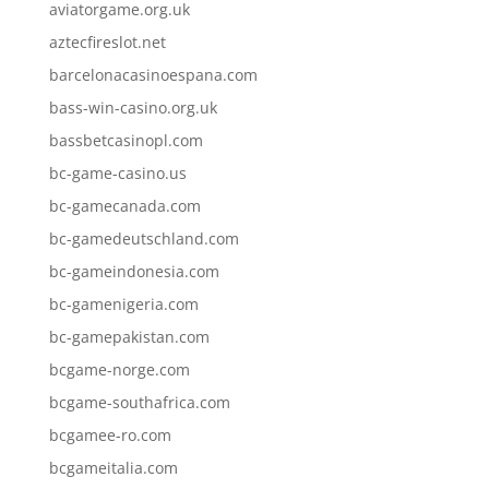
aviatorgame.org.uk
aztecfireslot.net
barcelonacasinoespana.com
bass-win-casino.org.uk
bassbetcasinopl.com
bc-game-casino.us
bc-gamecanada.com
bc-gamedeutschland.com
bc-gameindonesia.com
bc-gamenigeria.com
bc-gamepakistan.com
bcgame-norge.com
bcgame-southafrica.com
bcgamee-ro.com
bcgameitalia.com