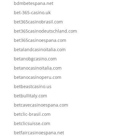
bdmbetespana.net
bet-365-casino.uk
bet365casinobrasil.com
bet365casinodeutschland.com
bet365casinoespana.com
betalandcasinoitalia.com
betanobgcasino.com
betanocasinoitalia.com
betanocasinoperu.com
betbeastcasino.us
betbullitaly.com
betcavecasinoespana.com
betclic-brasil.com
betclicsuisse.com
betfaircasinoespana.net