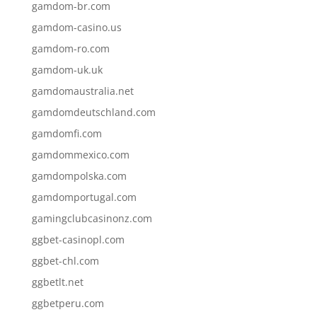
gamdom-br.com
gamdom-casino.us
gamdom-ro.com
gamdom-uk.uk
gamdomaustralia.net
gamdomdeutschland.com
gamdomfi.com
gamdommexico.com
gamdompolska.com
gamdomportugal.com
gamingclubcasinonz.com
ggbet-casinopl.com
ggbet-chl.com
ggbetlt.net
ggbetperu.com