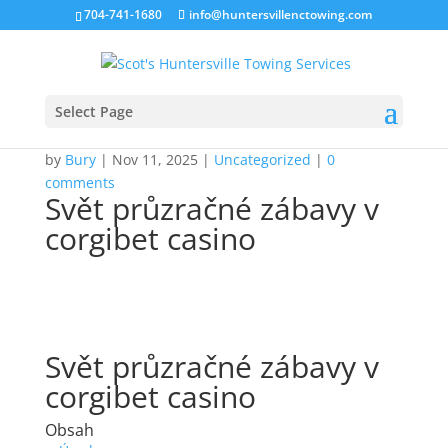
704-741-1680
info@huntersvillenctowing.com
Select Page
by
Bury
|
Nov 11, 2025
|
Uncategorized
|
0
comments
Svět průzračné zábavy v
corgibet casino
Svět průzračné zábavy v
corgibet casino
Obsah