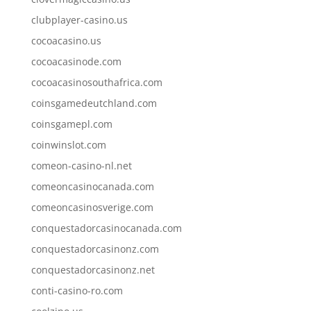
clubplayer-casino.us
cocoacasino.us
cocoacasinode.com
cocoacasinosouthafrica.com
coinsgamedeutchland.com
coinsgamepl.com
coinwinslot.com
comeon-casino-nl.net
comeoncasinocanada.com
comeoncasinosverige.com
conquestadorcasinocanada.com
conquestadorcasinonz.com
conquestadorcasinonz.net
conti-casino-ro.com