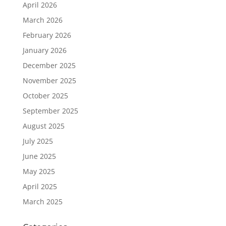
April 2026
March 2026
February 2026
January 2026
December 2025
November 2025
October 2025
September 2025
August 2025
July 2025
June 2025
May 2025
April 2025
March 2025