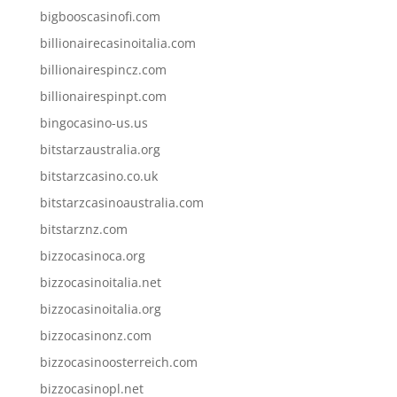
bigbooscasinofi.com
billionairecasinoitalia.com
billionairespincz.com
billionairespinpt.com
bingocasino-us.us
bitstarzaustralia.org
bitstarzcasino.co.uk
bitstarzcasinoaustralia.com
bitstarznz.com
bizzocasinoca.org
bizzocasinoitalia.net
bizzocasinoitalia.org
bizzocasinonz.com
bizzocasinoosterreich.com
bizzocasinopl.net