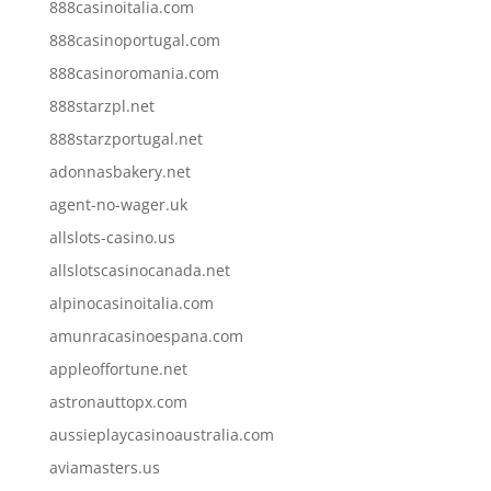
888casinoitalia.com
888casinoportugal.com
888casinoromania.com
888starzpl.net
888starzportugal.net
adonnasbakery.net
agent-no-wager.uk
allslots-casino.us
allslotscasinocanada.net
alpinocasinoitalia.com
amunracasinoespana.com
appleoffortune.net
astronauttopx.com
aussieplaycasinoaustralia.com
aviamasters.us