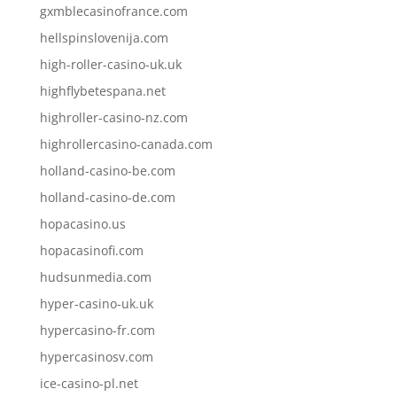
gxmblecasinofrance.com
hellspinslovenija.com
high-roller-casino-uk.uk
highflybetespana.net
highroller-casino-nz.com
highrollercasino-canada.com
holland-casino-be.com
holland-casino-de.com
hopacasino.us
hopacasinofi.com
hudsunmedia.com
hyper-casino-uk.uk
hypercasino-fr.com
hypercasinosv.com
ice-casino-pl.net