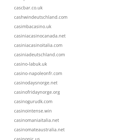
cascbar.co.uk
cashwindeutschland.com
casimbacasino.uk
casiniacasinocanada.net
casiniacasinoitalia.com
casiniadeutschland.com
casino-labuk.uk
casino-napoleonfr.com
casinodaysnorge.net
casinofridaynorge.org
casinogurudk.com
casinointense.win
casinomaniaitalia.net
casinomateaustralia.net
casinonic.us