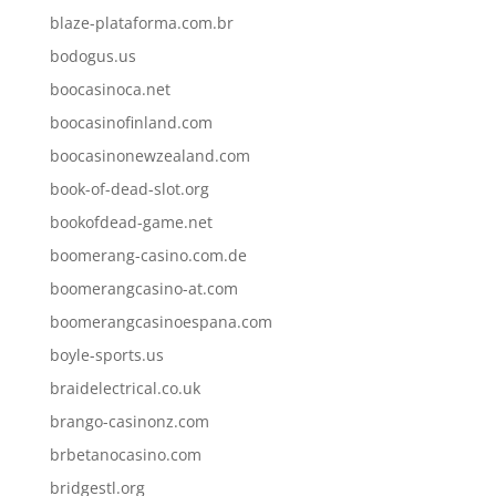
blaze-plataforma.com.br
bodogus.us
boocasinoca.net
boocasinofinland.com
boocasinonewzealand.com
book-of-dead-slot.org
bookofdead-game.net
boomerang-casino.com.de
boomerangcasino-at.com
boomerangcasinoespana.com
boyle-sports.us
braidelectrical.co.uk
brango-casinonz.com
brbetanocasino.com
bridgestl.org