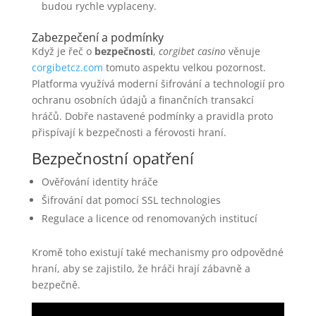
budou rychle vyplaceny.
Zabezpečení a podmínky
Když je řeč o
bezpečnosti
,
corgibet casino
věnuje
corgibetcz.com
tomuto aspektu velkou pozornost.
Platforma využívá moderní šifrování a technologií pro
ochranu osobních údajů a finančních transakcí
hráčů. Dobře nastavené podmínky a pravidla proto
přispívají k bezpečnosti a férovosti hraní.
Bezpečnostní opatření
Ověřování identity hráče
Šifrování dat pomocí SSL technologies
Regulace a licence od renomovaných institucí
Kromě toho existují také mechanismy pro odpovědné
hraní, aby se zajistilo, že hráči hrají zábavně a
bezpečně.