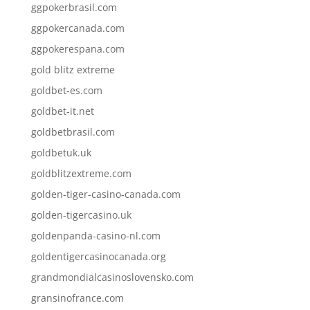
ggpokerbrasil.com
ggpokercanada.com
ggpokerespana.com
gold blitz extreme
goldbet-es.com
goldbet-it.net
goldbetbrasil.com
goldbetuk.uk
goldblitzextreme.com
golden-tiger-casino-canada.com
golden-tigercasino.uk
goldenpanda-casino-nl.com
goldentigercasinocanada.org
grandmondialcasinoslovensko.com
gransinofrance.com