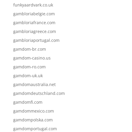
funkyaardvark.co.uk
gambloriabelgie.com
gambloriafrance.com
gambloriagreece.com
gambloriaportugal.com
gamdom-br.com
gamdom-casino.us
gamdom-ro.com
gamdom-uk.uk
gamdomaustralia.net
gamdomdeutschland.com
gamdomfi.com
gamdommexico.com
gamdompolska.com
gamdomportugal.com