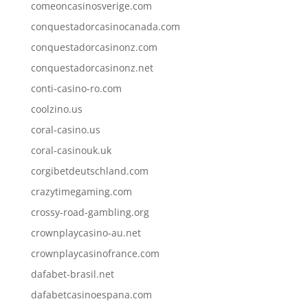
comeoncasinosverige.com
conquestadorcasinocanada.com
conquestadorcasinonz.com
conquestadorcasinonz.net
conti-casino-ro.com
coolzino.us
coral-casino.us
coral-casinouk.uk
corgibetdeutschland.com
crazytimegaming.com
crossy-road-gambling.org
crownplaycasino-au.net
crownplaycasinofrance.com
dafabet-brasil.net
dafabetcasinoespana.com