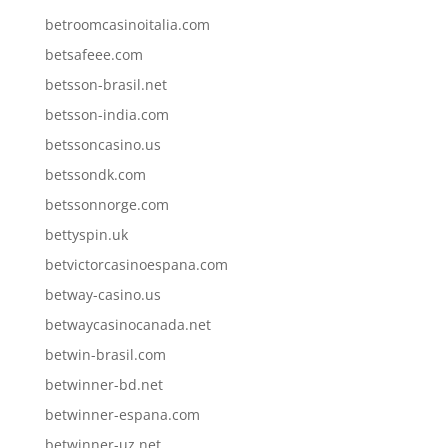
betroomcasinoitalia.com
betsafeee.com
betsson-brasil.net
betsson-india.com
betssoncasino.us
betssondk.com
betssonnorge.com
bettyspin.uk
betvictorcasinoespana.com
betway-casino.us
betwaycasinocanada.net
betwin-brasil.com
betwinner-bd.net
betwinner-espana.com
betwinner-uz.net