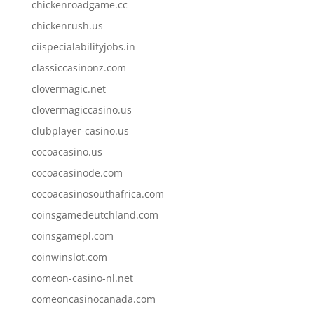
chickenroadgame.cc
chickenrush.us
ciispecialabilityjobs.in
classiccasinonz.com
clovermagic.net
clovermagiccasino.us
clubplayer-casino.us
cocoacasino.us
cocoacasinode.com
cocoacasinosouthafrica.com
coinsgamedeutchland.com
coinsgamepl.com
coinwinslot.com
comeon-casino-nl.net
comeoncasinocanada.com