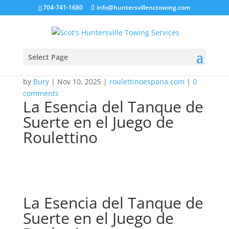
704-741-1680
info@huntersvillenctowing.com
Select Page
by
Bury
|
Nov 10, 2025
|
roulettinoespana.com
|
0
comments
La Esencia del Tanque de
Suerte en el Juego de
Roulettino
La Esencia del Tanque de
Suerte en el Juego de