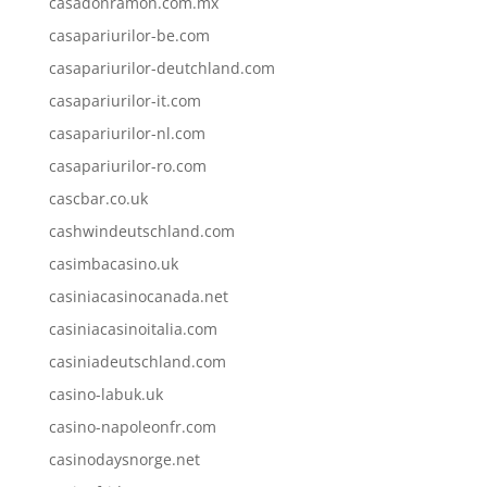
casadonramon.com.mx
casapariurilor-be.com
casapariurilor-deutchland.com
casapariurilor-it.com
casapariurilor-nl.com
casapariurilor-ro.com
cascbar.co.uk
cashwindeutschland.com
casimbacasino.uk
casiniacasinocanada.net
casiniacasinoitalia.com
casiniadeutschland.com
casino-labuk.uk
casino-napoleonfr.com
casinodaysnorge.net