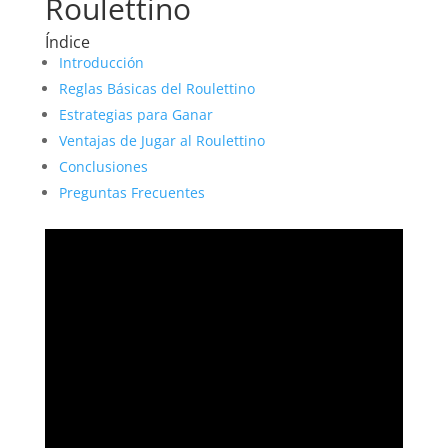
Roulettino
Índice
Introducción
Reglas Básicas del Roulettino
Estrategias para Ganar
Ventajas de Jugar al Roulettino
Conclusiones
Preguntas Frecuentes