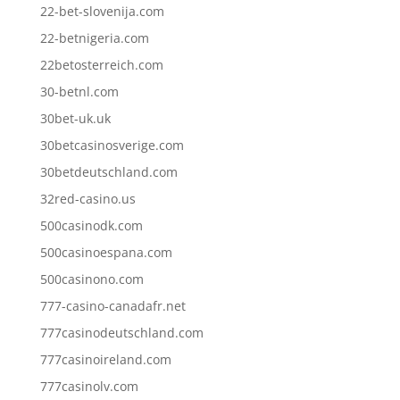
22-bet-slovenija.com
22-betnigeria.com
22betosterreich.com
30-betnl.com
30bet-uk.uk
30betcasinosverige.com
30betdeutschland.com
32red-casino.us
500casinodk.com
500casinoespana.com
500casinono.com
777-casino-canadafr.net
777casinodeutschland.com
777casinoireland.com
777casinolv.com