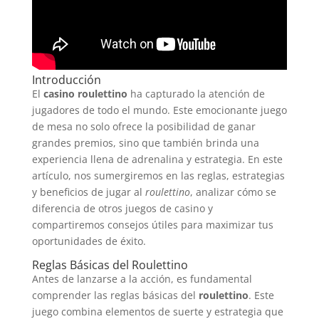
Introducción
El
casino roulettino
ha capturado la atención de
jugadores de todo el mundo. Este emocionante juego
de mesa no solo ofrece la posibilidad de ganar
grandes premios, sino que también brinda una
experiencia llena de adrenalina y estrategia. En este
artículo, nos sumergiremos en las reglas, estrategias
y beneficios de jugar al
roulettino
, analizar cómo se
diferencia de otros juegos de casino y
compartiremos consejos útiles para maximizar tus
oportunidades de éxito.
Reglas Básicas del Roulettino
Antes de lanzarse a la acción, es fundamental
comprender las reglas básicas del
roulettino
. Este
juego combina elementos de suerte y estrategia que