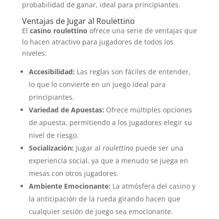
probabilidad de ganar, ideal para principiantes.
Ventajas de Jugar al Roulettino
El
casino roulettino
ofrece una serie de ventajas que
lo hacen atractivo para jugadores de todos los
niveles:
Accesibilidad:
Las reglas son fáciles de entender,
lo que lo convierte en un juego ideal para
principiantes.
Variedad de Apuestas:
Ofrece múltiples opciones
de apuesta, permitiendo a los jugadores elegir su
nivel de riesgo.
Socialización:
Jugar al
roulettino
puede ser una
experiencia social, ya que a menudo se juega en
mesas con otros jugadores.
Ambiente Emocionante:
La atmósfera del casino y
la anticipación de la rueda girando hacen que
cualquier sesión de juego sea emocionante.