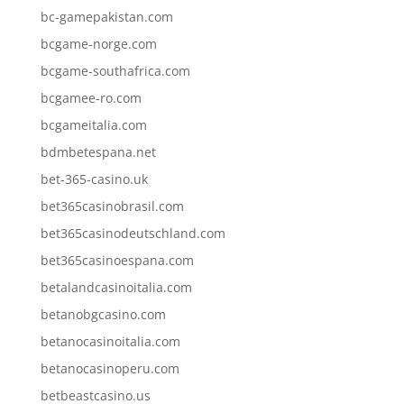
bc-gamepakistan.com
bcgame-norge.com
bcgame-southafrica.com
bcgamee-ro.com
bcgameitalia.com
bdmbetespana.net
bet-365-casino.uk
bet365casinobrasil.com
bet365casinodeutschland.com
bet365casinoespana.com
betalandcasinoitalia.com
betanobgcasino.com
betanocasinoitalia.com
betanocasinoperu.com
betbeastcasino.us