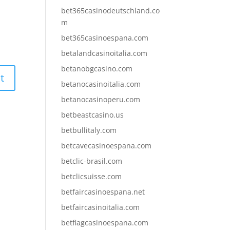
bet365casinodeutschland.co
m
bet365casinoespana.com
betalandcasinoitalia.com
betanobgcasino.com
betanocasinoitalia.com
betanocasinoperu.com
betbeastcasino.us
betbullitaly.com
betcavecasinoespana.com
betclic-brasil.com
betclicsuisse.com
betfaircasinoespana.net
betfaircasinoitalia.com
betflagcasinoespana.com