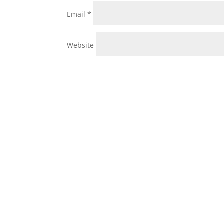
Email
*
Website