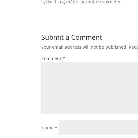
Lykke til, og måtte jackpotten være din!
Submit a Comment
Your email address will not be published.
Requ
Comment
*
Name
*