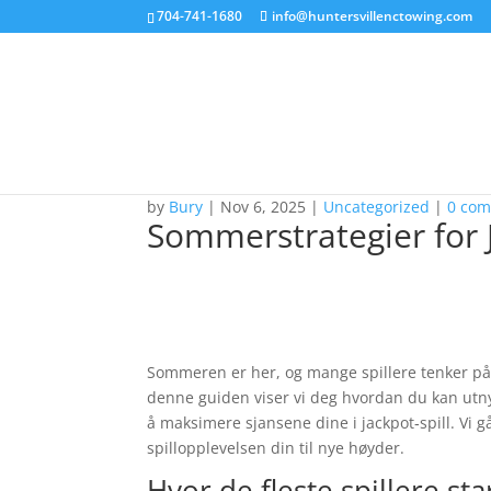
704-741-1680
info@huntersvillenctowing.com
by
Bury
|
Nov 6, 2025
|
Uncategorized
|
0 co
Sommerstrategier for 
Sommeren er her, og mange spillere tenker på
denne guiden viser vi deg hvordan du kan utny
å maksimere sjansene dine i jackpot‑spill. Vi g
spillopplevelsen din til nye høyder.
Hvor de fleste spillere sta