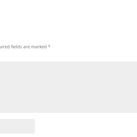
ired fields are marked
*