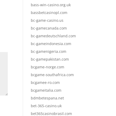
bass-win-casino.org.uk
bassbetcasinopl.com
bc-game-casino.us
bc-gamecanada.com
bc-gamedeutschland.com
bc-gameindonesia.com
bc-gamenigeria.com
bc-gamepakistan.com
bcgame-norge.com
bcgame-southafrica.com
bcgamee-ro.com
bcgameitalia.com
bdmbetespana.net
bet-365-casino.uk
bet365casinobrasil.com