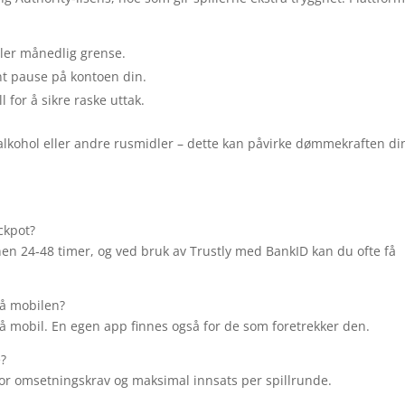
ller månedlig grense.
nt pause på kontoen din.
l for å sikre raske uttak.
 alkohol eller andre rusmidler – dette kan påvirke dømmekraften di
ackpot?
nen 24‑48 timer, og ved bruk av Trustly med BankID kan du ofte få
på mobilen?
 på mobil. En egen app finnes også for de som foretrekker den.
e?
 for omsetningskrav og maksimal innsats per spillrunde.