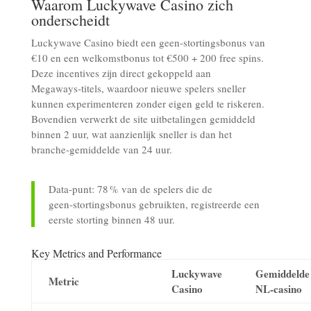
Waarom Luckywave Casino zich
onderscheidt
Luckywave Casino biedt een geen‑stortingsbonus van
€10 en een welkomstbonus tot €500 + 200 free spins.
Deze incentives zijn direct gekoppeld aan
Megaways‑titels, waardoor nieuwe spelers sneller
kunnen experimenteren zonder eigen geld te riskeren.
Bovendien verwerkt de site uitbetalingen gemiddeld
binnen 2 uur, wat aanzienlijk sneller is dan het
branche‑gemiddelde van 24 uur.
Data‑punt: 78 % van de spelers die de
geen‑stortingsbonus gebruikten, registreerde een
eerste storting binnen 48 uur.
Key Metrics and Performance
Luckywave
Gemiddelde
Metric
Casino
NL‑casino