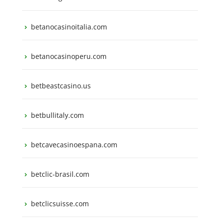
betanocasinoitalia.com
betanocasinoperu.com
betbeastcasino.us
betbullitaly.com
betcavecasinoespana.com
betclic-brasil.com
betclicsuisse.com