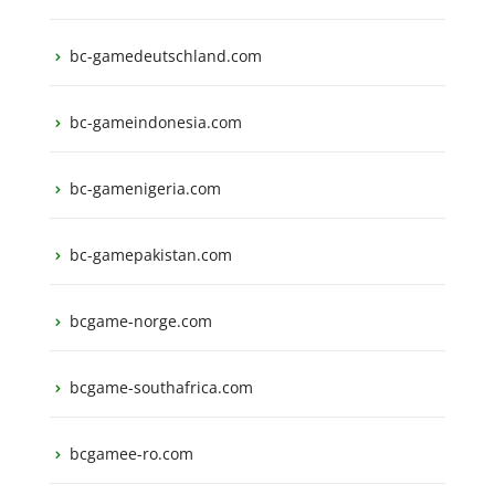
bc-gamedeutschland.com
bc-gameindonesia.com
bc-gamenigeria.com
bc-gamepakistan.com
bcgame-norge.com
bcgame-southafrica.com
bcgamee-ro.com