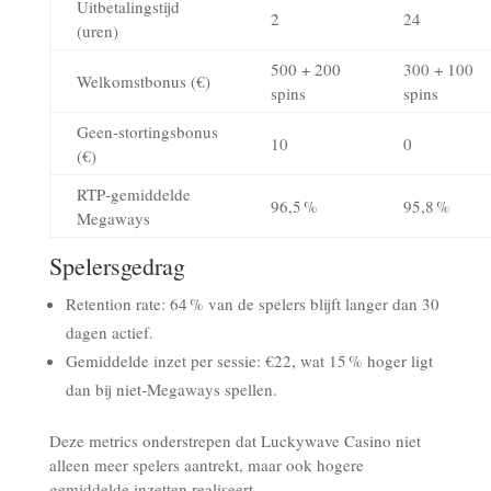
Uitbetalingstijd
2
24
(uren)
500 + 200
300 + 100
Welkomstbonus (€)
spins
spins
Geen‑stortingsbonus
10
0
(€)
RTP‑gemiddelde
96,5 %
95,8 %
Megaways
Spelersgedrag
Retention rate: 64 % van de spelers blijft langer dan 30
dagen actief.
Gemiddelde inzet per sessie: €22, wat 15 % hoger ligt
dan bij niet‑Megaways spellen.
Deze metrics onderstrepen dat Luckywave Casino niet
alleen meer spelers aantrekt, maar ook hogere
gemiddelde inzetten realiseert.