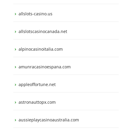
allslots-casino.us
allslotscasinocanada.net
alpinocasinoitalia.com
amunracasinoespana.com
appleoffortune.net
astronauttopx.com
aussieplaycasinoaustralia.com