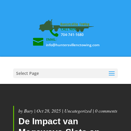
704-741-1680
info@huntersvillenctowing.com
Select Page
by
Bury
|
Oct 28, 2025
|
Uncategorized
|
0 comments
De Impact van