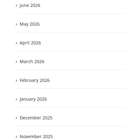
June 2026
May 2026
April 2026
March 2026
February 2026
January 2026
December 2025
November 2025