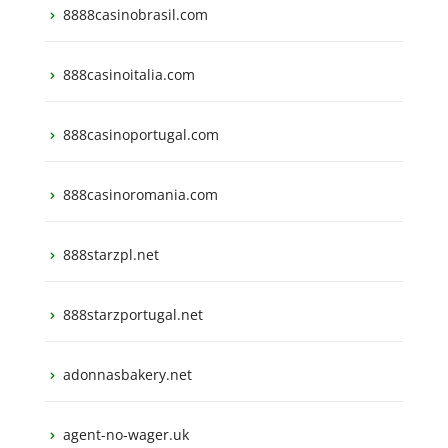
8888casinobrasil.com
888casinoitalia.com
888casinoportugal.com
888casinoromania.com
888starzpl.net
888starzportugal.net
adonnasbakery.net
agent-no-wager.uk