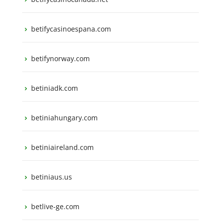
betifycasinoespana.com
betifynorway.com
betiniadk.com
betiniahungary.com
betiniaireland.com
betiniaus.us
betlive-ge.com