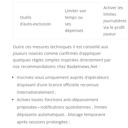
Activer les
Limiter son
limites
Outils
temps ou
journalières
d’auto‑exclusion
ses
via le profil
dépenses
joueur
Outre ces mesures techniques il est conseillé aux
joueurs novices comme confirmés d’appliquer
quelques règles simples inspirées directement par
nos recommandations chez Basketnews.Net :
Inscrivez-vous uniquement auprès d’opérateurs
disposant d’une licence officielle reconnue
internationalement ;
Activez toutes fonctions anti‑dépassement
proposées—notifications quotidiennes , limites
déposants automatiques , blocage temporaire
après sessions prolongées ;