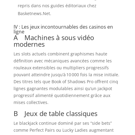
repris dans nos guides éditoriaux chez
Basketnews.Net.
IV : Les jeux incontournables des casinos en
ligne
A Machines à sous vidéo
modernes
Les slots actuels combinent graphismes haute
définition avec mécaniques avancées comme les
rouleaux extensibles ou multipliers progressifs
pouvant atteindre jusqu’à 10 000 fois la mise initiale.
Des titres tels que Book of Shadows Pro offrent cinq
lignes gagnantes modulables ainsi qu’un jackpot
progressif alimenté quotidiennement grâce aux
mises collectives.
B Jeux de table classiques
Le blackjack continue dominé par ses “side bets”
comme Perfect Pairs ou Lucky Ladies augmentant