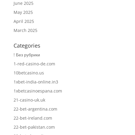
June 2025
May 2025
April 2025
March 2025
Categories
! Без рубрики
1-red-casino-de.com
10betcasino.us
1xbet-india-online.in3
1xbetcasinoespana.com
21-casino-uk.uk
22-bet-argentina.com
22-bet-ireland.com
22-bet-pakistan.com