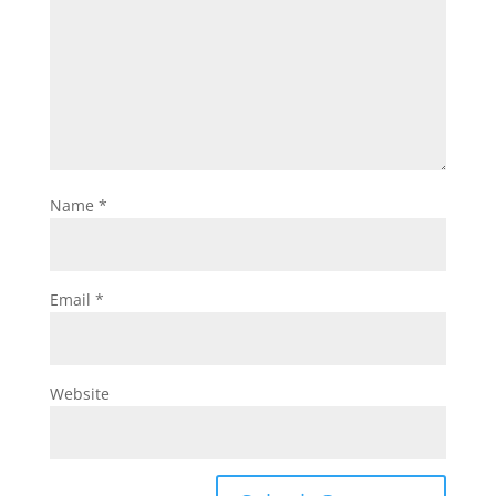
Name
*
Email
*
Website