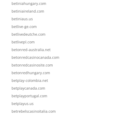
betiniahungary.com
betiniaireland.com
betiniaus.us
betlive-ge.com
betlivedeutche.com
betlivepl.com
betonred-australia.net
betonredcasinocanada.com
betonredcasinosite.com
betonredhungary.com
betplay-colombia.net
betplaycanada.com
betplayportugal.com
betplayus.us
betrebelscasinoitalia.com