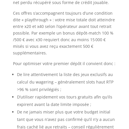
net perdu récupéré sous forme de crédit jouable.
Ces offres s’accompagnent toujours d’une condition
dite « playthrough » : votre mise totale doit atteindre
entre x20 et x40 selon l’opérateur avant tout retrait
possible. Par exemple un bonus dépôt‑match 100 %
/500 € avec x30 requiert donc au moins 15 000 €
misés si vous avez reçu exactement 500 €
supplémentaires.
Pour optimiser votre premier dépôt il convient donc :
De lire attentivement la liste des jeux exclusifs au
calcul du wagering – généralement slots haut RTP
>96 % sont privilégiés ;
D’utiliser rapidement vos tours gratuits afin qu’ils
expirent avant la date limite imposée ;
De ne jamais miser plus que votre budget initial
tant que vous n’avez pas confirmé qu’il n’y a aucun
frais caché lié aux retraits – conseil régulièrement