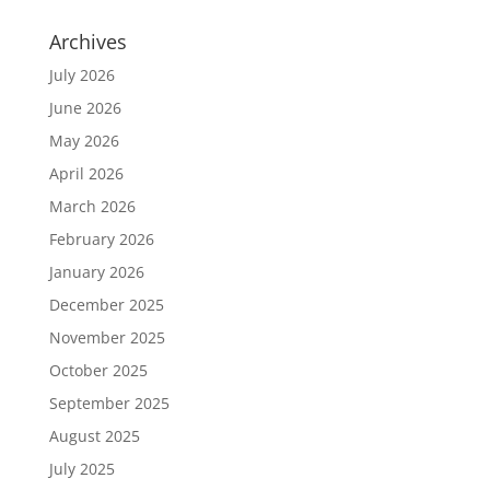
Archives
July 2026
June 2026
May 2026
April 2026
March 2026
February 2026
January 2026
December 2025
November 2025
October 2025
September 2025
August 2025
July 2025