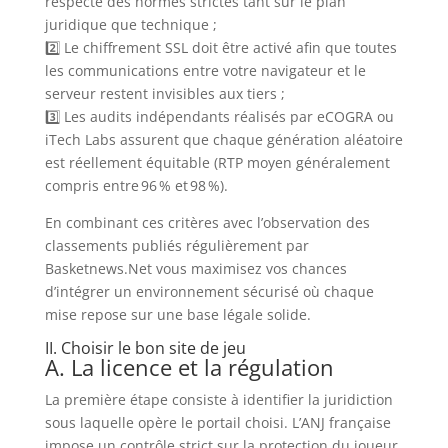
respecte des normes strictes tant sur le plan
juridique que technique ;
2️⃣ Le chiffrement SSL doit être activé afin que toutes
les communications entre votre navigateur et le
serveur restent invisibles aux tiers ;
3️⃣ Les audits indépendants réalisés par eCOGRA ou
iTech Labs assurent que chaque génération aléatoire
est réellement équitable (RTP moyen généralement
compris entre 96 % et 98 %).
En combinant ces critères avec l’observation des
classements publiés régulièrement par
Basketnews.Net vous maximisez vos chances
d’intégrer un environnement sécurisé où chaque
mise repose sur une base légale solide.
II. Choisir le bon site de jeu
A. La licence et la régulation
La première étape consiste à identifier la juridiction
sous laquelle opère le portail choisi. L’ANJ française
impose un contrôle strict sur la protection du joueur