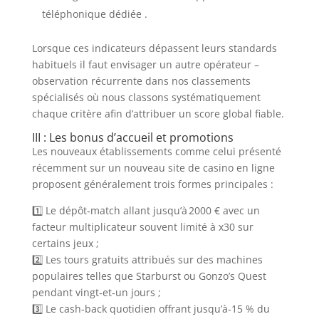
téléphonique dédiée .
Lorsque ces indicateurs dépassent leurs standards
habituels il faut envisager un autre opérateur –
observation récurrente dans nos classements
spécialisés où nous classons systématiquement
chaque critère afin d’attribuer un score global fiable.
III : Les bonus d’accueil et promotions
Les nouveaux établissements comme celui présenté
récemment sur un nouveau site de casino en ligne
proposent généralement trois formes principales :
1️⃣ Le dépôt‑match allant jusqu’à 2000 € avec un
facteur multiplicateur souvent limité à x30 sur
certains jeux ;
2️⃣ Les tours gratuits attribués sur des machines
populaires telles que Starburst ou Gonzo’s Quest
pendant vingt‑et‑un jours ;
3️⃣ Le cash‑back quotidien offrant jusqu’à‑15 % du