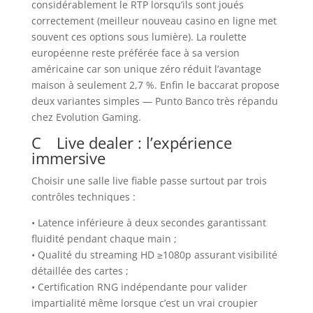
considérablement le RTP lorsqu’ils sont joués
correctement (meilleur nouveau casino en ligne met
souvent ces options sous lumière). La roulette
européenne reste préférée face à sa version
américaine car son unique zéro réduit l’avantage
maison à seulement 2,7 %. Enfin le baccarat propose
deux variantes simples — Punto Banco très répandu
chez Evolution Gaming.
C Live dealer : l’expérience
immersive
Choisir une salle live fiable passe surtout par trois
contrôles techniques :
• Latence inférieure à deux secondes garantissant
fluidité pendant chaque main ;
• Qualité du streaming HD ≥1080p assurant visibilité
détaillée des cartes ;
• Certification RNG indépendante pour valider
impartialité même lorsque c’est un vrai croupier