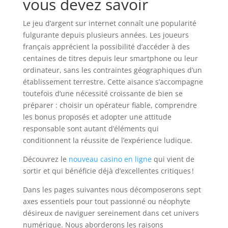
vous devez savoir
Le jeu d’argent sur internet connaît une popularité
fulgurante depuis plusieurs années. Les joueurs
français apprécient la possibilité d’accéder à des
centaines de titres depuis leur smartphone ou leur
ordinateur, sans les contraintes géographiques d’un
établissement terrestre. Cette aisance s’accompagne
toutefois d’une nécessité croissante de bien se
préparer : choisir un opérateur fiable, comprendre
les bonus proposés et adopter une attitude
responsable sont autant d’éléments qui
conditionnent la réussite de l’expérience ludique.
Découvrez le
nouveau casino en ligne
qui vient de
sortir et qui bénéficie déjà d’excellentes critiques !
Dans les pages suivantes nous décomposerons sept
axes essentiels pour tout passionné ou néophyte
désireux de naviguer sereinement dans cet univers
numérique. Nous aborderons les raisons