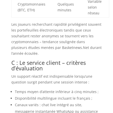
Variable
Cryptomonnaies
Quelques
selon
(BTC, ETH)
minutes
réseau
Les joueurs recherchant rapidité privilégient souvent
les portefeuilles électroniques tandis que ceux
souhaitant rester anonymes se tournent vers les
cryptomonnaies – tendance soulignée dans
plusieurs études menées par Basketnews.Net durant
l’année écoulée.
C : Le service client – critères
d’évaluation
Un support réactif est indispensable lorsqu’une
question surgit pendant une session intense :
Temps moyen d’attente inférieur à cinq minutes ;
Disponibilité multilingue incluant le français ;
Canaux variés : chat live intégré au site,
messagerie instantanée WhatsApp ou assistance