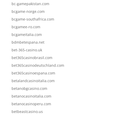
bc-gamepakistan.com
bcgame-norge.com
bcgame-southafrica.com
bcgamee-ro.com
bcgameitalia.com
bdmbetespana.net
bet-365-casino.uk
bet365casinobrasil.com
bet365casinodeutschland.com
bet365casinoespana.com
betalandcasinoitalia.com
betanobgcasino.com
betanocasinoitalia.com
betanocasinoperu.com
betbeastcasino.us