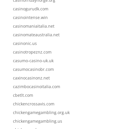
casinofridaynorge.org
casinogurudk.com
casinointense.win
casinomaniaitalia.net
casinomateaustralia.net
casinonic.us
casinotropeznz.com
casumo-casino-uk.uk
casumocasinobr.com
caxinocasinonz.net
cazimbocasinoitalia.com
cbetlt.com
chickencrossavis.com
chickengamegambling.org.uk
chickengamegambling.us