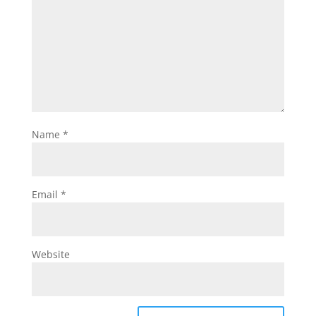
Name
*
Email
*
Website