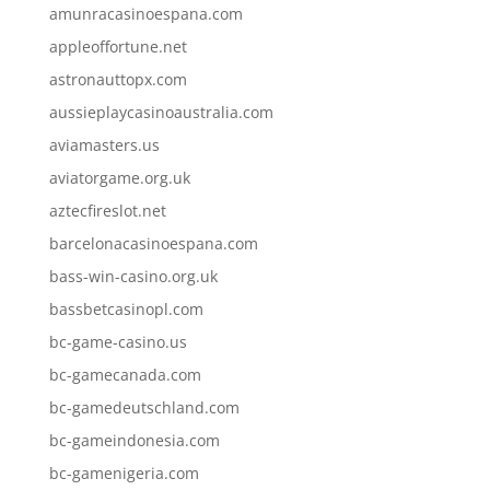
amunracasinoespana.com
appleoffortune.net
astronauttopx.com
aussieplaycasinoaustralia.com
aviamasters.us
aviatorgame.org.uk
aztecfireslot.net
barcelonacasinoespana.com
bass-win-casino.org.uk
bassbetcasinopl.com
bc-game-casino.us
bc-gamecanada.com
bc-gamedeutschland.com
bc-gameindonesia.com
bc-gamenigeria.com