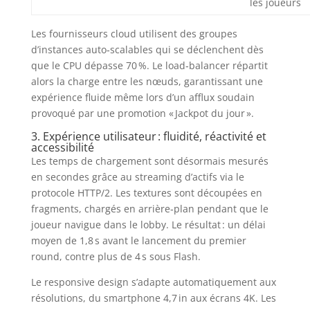
les joueurs
Les fournisseurs cloud utilisent des groupes
d’instances auto‑scalables qui se déclenchent dès
que le CPU dépasse 70 %. Le load‑balancer répartit
alors la charge entre les nœuds, garantissant une
expérience fluide même lors d’un afflux soudain
provoqué par une promotion « Jackpot du jour ».
3. Expérience utilisateur : fluidité, réactivité et
accessibilité
Les temps de chargement sont désormais mesurés
en secondes grâce au streaming d’actifs via le
protocole HTTP/2. Les textures sont découpées en
fragments, chargés en arrière‑plan pendant que le
joueur navigue dans le lobby. Le résultat : un délai
moyen de 1,8 s avant le lancement du premier
round, contre plus de 4 s sous Flash.
Le responsive design s’adapte automatiquement aux
résolutions, du smartphone 4,7 in aux écrans 4K. Les