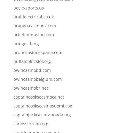
boyle-sports.us
braidelectrical.co.uk
brango-casinonz.com
brbetanocasino.com
bridgestl.org
brunocasinoespana.com
buffaloblitzslot.org
bwincasinobd.com
bwincasinobelgium.com
bwincasinobr.net
captaincookscasinoca.net
captaincookscasinosuomi.com
captainjackcasinocanada.org
carlosserrano.org
casadonramon.com.mx