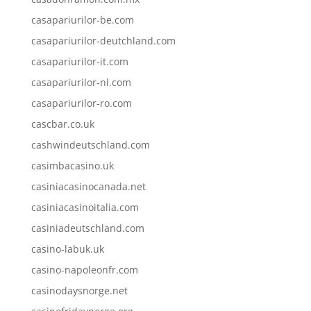
casapariurilor-be.com
casapariurilor-deutchland.com
casapariurilor-it.com
casapariurilor-nl.com
casapariurilor-ro.com
cascbar.co.uk
cashwindeutschland.com
casimbacasino.uk
casiniacasinocanada.net
casiniacasinoitalia.com
casiniadeutschland.com
casino-labuk.uk
casino-napoleonfr.com
casinodaysnorge.net