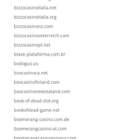
bizzocasinoitalia.net
bizzocasinoitalia.org
bizzocasinonz.com
bizzocasinoosterreich.com
bizzocasinopl.net
blaze-plataforma.com.br
bodogus.us
boocasinoca.net
boocasinofinland.com
boocasinonewzealand.com
book-of-dead-slot.org
bookofdead-game.net
boomerang-casino.com.de
boomerangcasino-at.com
boomerangcasinoespana.com