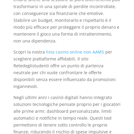
trasformarsi in una spirale di perdite incontrollate,
con conseguenze sia finanziarie che emotive.
Stabilire un budget, monitorarlo e rispettarlo è il
modo più efficace per proteggere il proprio denaro e
mantenere il gioco una forma di intrattenimento,
non una dipendenza.
Scopri la nostra
lista casino online non AAMS
per
scegliere piattaforme affidabili. Il sito
Retedeglistudenti offre un punto di partenza
neutrale per chi vuole confrontare le offerte
disponibili senza essere influenzato da promozioni
ingannevoli.
Negli ultimi anni i casinò digitali hanno integrato
soluzioni tecnologiche pensate proprio per i giocatori
alle prime armi: dashboard personalizzate, limiti
automatici e notifiche in tempo reale. Questi tool
permettono di tenere sotto controllo le proprie
finanze, riducendo il rischio di spese impulsive e