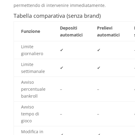
permettendo di intervenire immediatamente.
Tabella comparativa (senza brand)
Depositi
Prelievi
Funzione
automatici
automatici
Limite
✔︎
✔︎
giornaliero
Limite
✔︎
✔︎
settimanale
Avviso
percentuale
–
–
bankroll
Avviso
tempo di
–
–
gioco
Modifica in
✔︎
✔︎