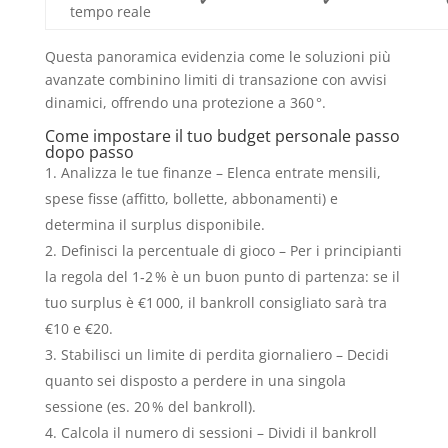
tempo reale
Questa panoramica evidenzia come le soluzioni più
avanzate combinino limiti di transazione con avvisi
dinamici, offrendo una protezione a 360 °.
Come impostare il tuo budget personale passo
dopo passo
Analizza le tue finanze – Elenca entrate mensili,
spese fisse (affitto, bollette, abbonamenti) e
determina il surplus disponibile.
Definisci la percentuale di gioco – Per i principianti
la regola del 1‑2 % è un buon punto di partenza: se il
tuo surplus è €1 000, il bankroll consigliato sarà tra
€10 e €20.
Stabilisci un limite di perdita giornaliero – Decidi
quanto sei disposto a perdere in una singola
sessione (es. 20 % del bankroll).
Calcola il numero di sessioni – Dividi il bankroll