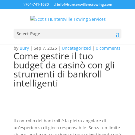
704-741-1680
info@huntersvillenctowing.com
Select Page
by
Bury
|
Sep 7, 2025
|
Uncategorized
|
0 comments
Come gestire il tuo
budget da casinò con gli
strumenti di bankroll
intelligenti
Il controllo del bankroll è la pietra angolare di
un’esperienza di gioco responsabile. Senza un limite
chiaro, anche una sessione di puro divertimento può