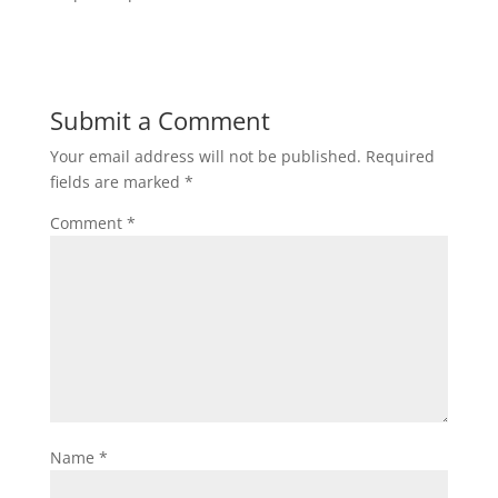
Submit a Comment
Your email address will not be published.
Required
fields are marked
*
Comment
*
Name
*