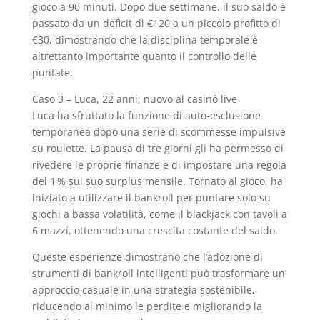
gioco a 90 minuti. Dopo due settimane, il suo saldo è
passato da un deficit di €120 a un piccolo profitto di
€30, dimostrando che la disciplina temporale è
altrettanto importante quanto il controllo delle
puntate.
Caso 3 – Luca, 22 anni, nuovo al casinò live
Luca ha sfruttato la funzione di auto‑esclusione
temporanea dopo una serie di scommesse impulsive
su roulette. La pausa di tre giorni gli ha permesso di
rivedere le proprie finanze e di impostare una regola
del 1 % sul suo surplus mensile. Tornato al gioco, ha
iniziato a utilizzare il bankroll per puntare solo su
giochi a bassa volatilità, come il blackjack con tavoli a
6 mazzi, ottenendo una crescita costante del saldo.
Queste esperienze dimostrano che l’adozione di
strumenti di bankroll intelligenti può trasformare un
approccio casuale in una strategia sostenibile,
riducendo al minimo le perdite e migliorando la