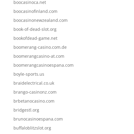
boocasinoca.net
boocasinofinland.com
boocasinonewzealand.com
book-of-dead-slot.org
bookofdead-game.net
boomerang-casino.com.de
boomerangcasino-at.com
boomerangcasinoespana.com
boyle-sports.us
braidelectrical.co.uk
brango-casinonz.com
brbetanocasino.com
bridgestl.org
brunocasinoespana.com
buffaloblitzslot.org