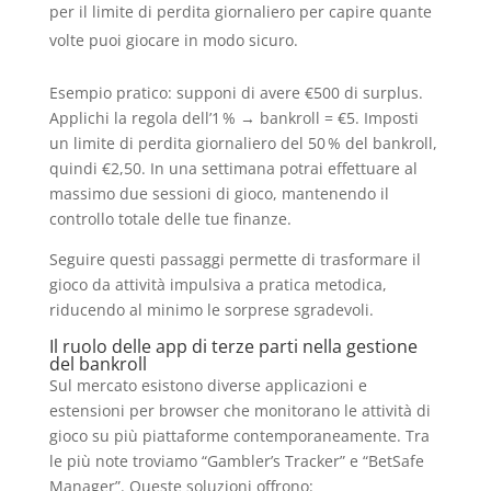
per il limite di perdita giornaliero per capire quante
volte puoi giocare in modo sicuro.
Esempio pratico: supponi di avere €500 di surplus.
Applichi la regola dell’1 % → bankroll = €5. Imposti
un limite di perdita giornaliero del 50 % del bankroll,
quindi €2,50. In una settimana potrai effettuare al
massimo due sessioni di gioco, mantenendo il
controllo totale delle tue finanze.
Seguire questi passaggi permette di trasformare il
gioco da attività impulsiva a pratica metodica,
riducendo al minimo le sorprese sgradevoli.
Il ruolo delle app di terze parti nella gestione
del bankroll
Sul mercato esistono diverse applicazioni e
estensioni per browser che monitorano le attività di
gioco su più piattaforme contemporaneamente. Tra
le più note troviamo “Gambler’s Tracker” e “BetSafe
Manager”. Queste soluzioni offrono: