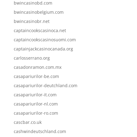
bwincasinobd.com
bwincasinobelgium.com
bwincasinobr.net
captaincookscasinoca.net
captaincookscasinosuomi.com
captainjackcasinocanada.org
carlosserrano.org
casadonramon.com.mx
casapariurilor-be.com
casapariurilor-deutchland.com
casapariurilor-it.com
casapariurilor-nl.com
casapariurilor-ro.com
cascbar.co.uk
cashwindeutschland.com