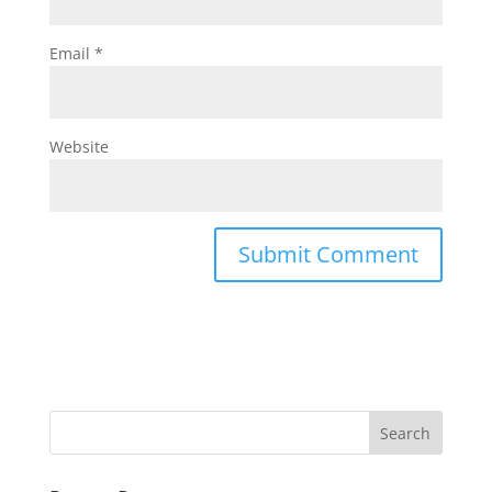
Email
*
Website