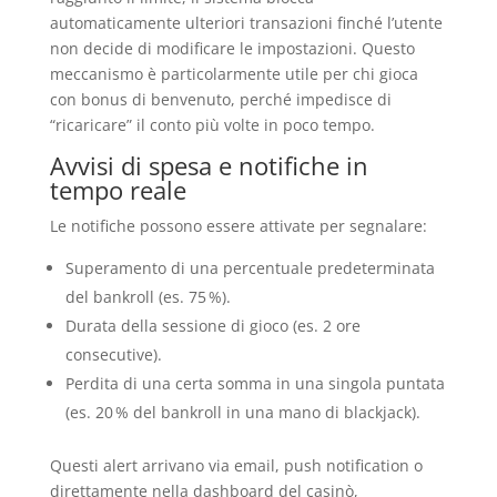
automaticamente ulteriori transazioni finché l’utente
non decide di modificare le impostazioni. Questo
meccanismo è particolarmente utile per chi gioca
con bonus di benvenuto, perché impedisce di
“ricaricare” il conto più volte in poco tempo.
Avvisi di spesa e notifiche in
tempo reale
Le notifiche possono essere attivate per segnalare:
Superamento di una percentuale predeterminata
del bankroll (es. 75 %).
Durata della sessione di gioco (es. 2 ore
consecutive).
Perdita di una certa somma in una singola puntata
(es. 20 % del bankroll in una mano di blackjack).
Questi alert arrivano via email, push notification o
direttamente nella dashboard del casinò,