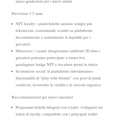
meno gradazioni per i nuovi utenti.
Previsioni 3‑5 anni
NFT loyalty: i punti fedeltà saranno sempre più
tokenizzati, consentendo scambi su piattaforme
decentralizzate e aumentando la liquidità per i
giocatori.
Metaverso: i casinò integreranno ambienti 3D dove i
giocatori potranno partecipare a tornei live,
guadagnare badge NFT e riscattare premi in token.
Scommesse social: le piattaforme introdurranno
funzionalità di “play‑with‑friends” con pool di punti
condivisi, favorendo la viralità e la crescita organica.
Raccomandazioni per nuovi operatori
Programmi fedeltà integrati con crypto: sviluppare un
token di loyalty compatibile con i principali wallet