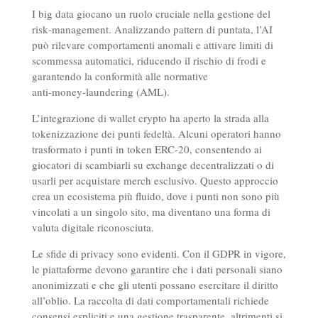
I big data giocano un ruolo cruciale nella gestione del
risk‑management. Analizzando pattern di puntata, l’AI
può rilevare comportamenti anomali e attivare limiti di
scommessa automatici, riducendo il rischio di frodi e
garantendo la conformità alle normative
anti‑money‑laundering (AML).
L’integrazione di wallet crypto ha aperto la strada alla
tokenizzazione dei punti fedeltà. Alcuni operatori hanno
trasformato i punti in token ERC‑20, consentendo ai
giocatori di scambiarli su exchange decentralizzati o di
usarli per acquistare merch esclusivo. Questo approccio
crea un ecosistema più fluido, dove i punti non sono più
vincolati a un singolo sito, ma diventano una forma di
valuta digitale riconosciuta.
Le sfide di privacy sono evidenti. Con il GDPR in vigore,
le piattaforme devono garantire che i dati personali siano
anonimizzati e che gli utenti possano esercitare il diritto
all’oblio. La raccolta di dati comportamentali richiede
consensi espliciti e una gestione trasparente, altrimenti si