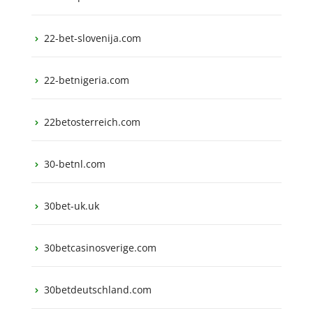
22-bet-slovenija.com
22-betnigeria.com
22betosterreich.com
30-betnl.com
30bet-uk.uk
30betcasinosverige.com
30betdeutschland.com