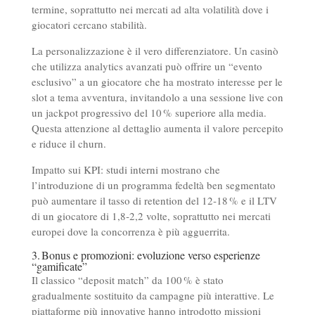
termine, soprattutto nei mercati ad alta volatilità dove i
giocatori cercano stabilità.
La personalizzazione è il vero differenziatore. Un casinò
che utilizza analytics avanzati può offrire un “evento
esclusivo” a un giocatore che ha mostrato interesse per le
slot a tema avventura, invitandolo a una sessione live con
un jackpot progressivo del 10 % superiore alla media.
Questa attenzione al dettaglio aumenta il valore percepito
e riduce il churn.
Impatto sui KPI: studi interni mostrano che
l’introduzione di un programma fedeltà ben segmentato
può aumentare il tasso di retention del 12‑18 % e il LTV
di un giocatore di 1,8‑2,2 volte, soprattutto nei mercati
europei dove la concorrenza è più agguerrita.
3. Bonus e promozioni: evoluzione verso esperienze
“gamificate”
Il classico “deposit match” da 100 % è stato
gradualmente sostituito da campagne più interattive. Le
piattaforme più innovative hanno introdotto missioni