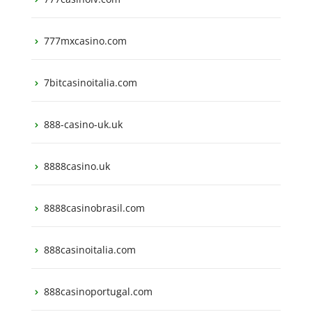
777mxcasino.com
7bitcasinoitalia.com
888-casino-uk.uk
8888casino.uk
8888casinobrasil.com
888casinoitalia.com
888casinoportugal.com