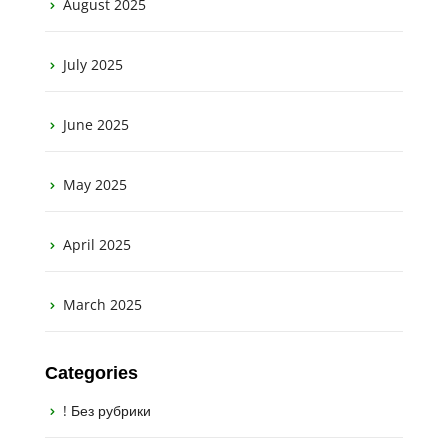
August 2025
July 2025
June 2025
May 2025
April 2025
March 2025
Categories
! Без рубрики