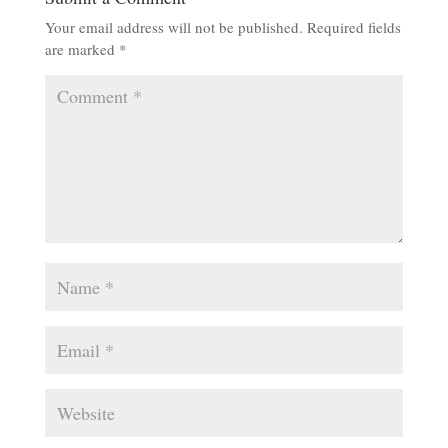
Your email address will not be published.
Required fields
are marked
*