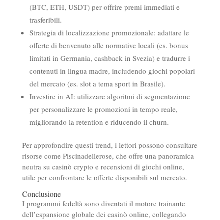
(BTC, ETH, USDT) per offrire premi immediati e
trasferibili.
Strategia di localizzazione promozionale: adattare le
offerte di benvenuto alle normative locali (es. bonus
limitati in Germania, cashback in Svezia) e tradurre i
contenuti in lingua madre, includendo giochi popolari
del mercato (es. slot a tema sport in Brasile).
Investire in AI: utilizzare algoritmi di segmentazione
per personalizzare le promozioni in tempo reale,
migliorando la retention e riducendo il churn.
Per approfondire questi trend, i lettori possono consultare
risorse come Piscinadellerose, che offre una panoramica
neutra su casinò crypto e recensioni di giochi online,
utile per confrontare le offerte disponibili sul mercato.
Conclusione
I programmi fedeltà sono diventati il motore trainante
dell’espansione globale dei casinò online, collegando