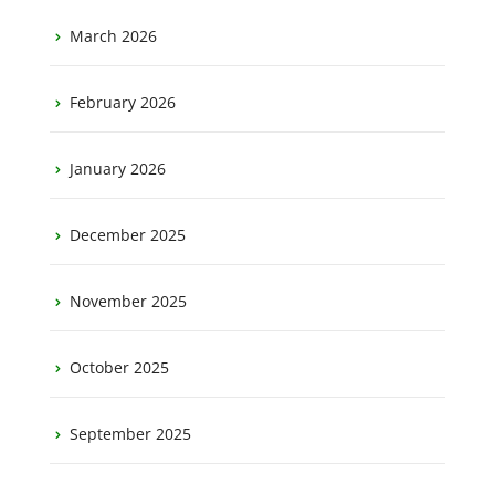
March 2026
February 2026
January 2026
December 2025
November 2025
October 2025
September 2025