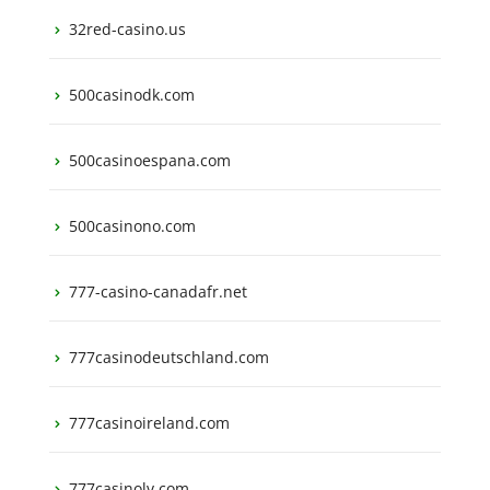
32red-casino.us
500casinodk.com
500casinoespana.com
500casinono.com
777-casino-canadafr.net
777casinodeutschland.com
777casinoireland.com
777casinolv.com