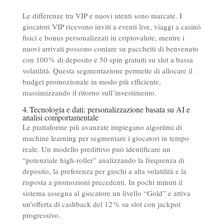
Le differenze tra VIP e nuovi utenti sono marcate. I
giocatori VIP ricevono inviti a eventi live, viaggi a casinò
fisici e bonus personalizzati in criptovalute, mentre i
nuovi arrivati possono contare su pacchetti di benvenuto
con 100 % di deposito e 50 spin gratuiti su slot a bassa
volatilità. Questa segmentazione permette di allocare il
budget promozionale in modo più efficiente,
massimizzando il ritorno sull’investimento.
4. Tecnologia e dati: personalizzazione basata su AI e
analisi comportamentale
Le piattaforme più avanzate impiegano algoritmi di
machine learning per segmentare i giocatori in tempo
reale. Un modello predittivo può identificare un
“potenziale high‑roller” analizzando la frequenza di
deposito, la preferenza per giochi a alta volatilità e la
risposta a promozioni precedenti. In pochi minuti il
sistema assegna al giocatore un livello “Gold” e attiva
un’offerta di cashback del 12 % su slot con jackpot
progressivo.