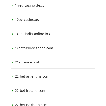
1-red-casino-de.com
10betcasino.us
1xbet-india-online.in3
1xbetcasinoespana.com
21-casino-uk.uk
22-bet-argentina.com
22-bet-ireland.com
22-bet-pakistan.com