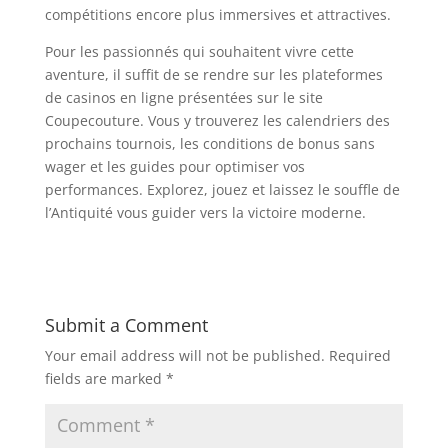
compétitions encore plus immersives et attractives.
Pour les passionnés qui souhaitent vivre cette
aventure, il suffit de se rendre sur les plateformes
de casinos en ligne présentées sur le site
Coupecouture. Vous y trouverez les calendriers des
prochains tournois, les conditions de bonus sans
wager et les guides pour optimiser vos
performances. Explorez, jouez et laissez le souffle de
l’Antiquité vous guider vers la victoire moderne.
Submit a Comment
Your email address will not be published.
Required
fields are marked
*