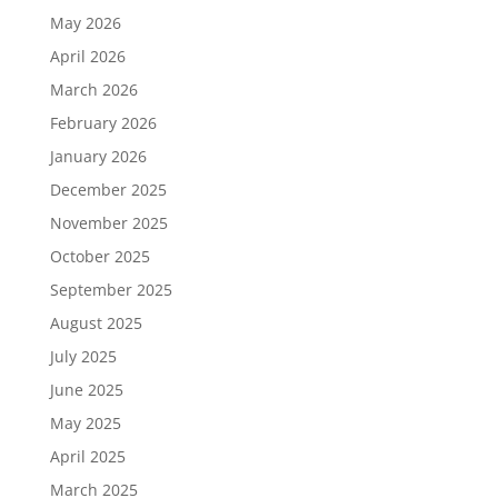
May 2026
April 2026
March 2026
February 2026
January 2026
December 2025
November 2025
October 2025
September 2025
August 2025
July 2025
June 2025
May 2025
April 2025
March 2025