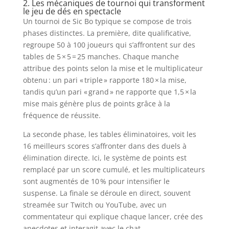
2. Les mécaniques de tournoi qui transforment
le jeu de dés en spectacle
Un tournoi de Sic Bo typique se compose de trois
phases distinctes. La première, dite qualificative,
regroupe 50 à 100 joueurs qui s’affrontent sur des
tables de 5 × 5 = 25 manches. Chaque manche
attribue des points selon la mise et le multiplicateur
obtenu : un pari « triple » rapporte 180 × la mise,
tandis qu’un pari « grand » ne rapporte que 1,5 × la
mise mais génère plus de points grâce à la
fréquence de réussite.
La seconde phase, les tables éliminatoires, voit les
16 meilleurs scores s’affronter dans des duels à
élimination directe. Ici, le système de points est
remplacé par un score cumulé, et les multiplicateurs
sont augmentés de 10 % pour intensifier le
suspense. La finale se déroule en direct, souvent
streamée sur Twitch ou YouTube, avec un
commentateur qui explique chaque lancer, crée des
anecdotes et interagit avec le chat.