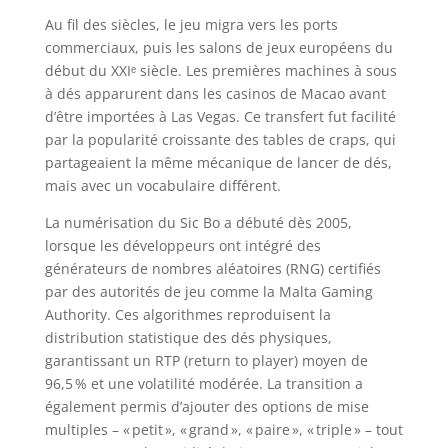
Au fil des siècles, le jeu migra vers les ports
commerciaux, puis les salons de jeux européens du
début du XXIᵉ siècle. Les premières machines à sous
à dés apparurent dans les casinos de Macao avant
d’être importées à Las Vegas. Ce transfert fut facilité
par la popularité croissante des tables de craps, qui
partageaient la même mécanique de lancer de dés,
mais avec un vocabulaire différent.
La numérisation du Sic Bo a débuté dès 2005,
lorsque les développeurs ont intégré des
générateurs de nombres aléatoires (RNG) certifiés
par des autorités de jeu comme la Malta Gaming
Authority. Ces algorithmes reproduisent la
distribution statistique des dés physiques,
garantissant un RTP (return to player) moyen de
96,5 % et une volatilité modérée. La transition a
également permis d’ajouter des options de mise
multiples – « petit », « grand », « paire », « triple » – tout