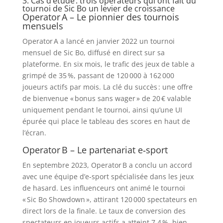
3. Cas d’étude : trois opérateurs qui ont fait du
tournoi de Sic Bo un levier de croissance
Operator A – Le pionnier des tournois
mensuels
Operator A a lancé en janvier 2022 un tournoi
mensuel de Sic Bo, diffusé en direct sur sa
plateforme. En six mois, le trafic des jeux de table a
grimpé de 35 %, passant de 120 000 à 162 000
joueurs actifs par mois. La clé du succès : une offre
de bienvenue « bonus sans wager » de 20 € valable
uniquement pendant le tournoi, ainsi qu’une UI
épurée qui place le tableau des scores en haut de
l’écran.
Operator B – Le partenariat e‑sport
En septembre 2023, Operator B a conclu un accord
avec une équipe d’e‑sport spécialisée dans les jeux
de hasard. Les influenceurs ont animé le tournoi
« Sic Bo Showdown », attirant 120 000 spectateurs en
direct lors de la finale. Le taux de conversion des
spectateurs en joueurs actifs a atteint 7,4 %, bien