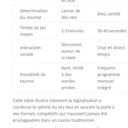
en bois
Détermination
Lancer de
RNG certifié
du résultat
dés réel
Temps de jeu
2‑3 minutes
30‑45 secondes
moyen
Discussion
Interaction
Chat en direct,
autour de
sociale
emojis
la table
Rare, limité
Fréquent,
Possibilité de
à des
programme
tournoi
soirées
mensuel
privées
intégré
Cette table illustre comment la digitalisation a
condensé le rythme du jeu tout en ouvrant la porte à
des formats compétitifs qui n’auraient jamais été
envisageables dans un casino traditionnel.