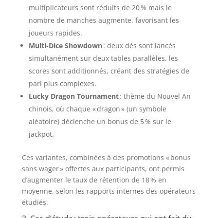
multiplicateurs sont réduits de 20 % mais le
nombre de manches augmente, favorisant les
joueurs rapides.
Multi‑Dice Showdown
: deux dés sont lancés
simultanément sur deux tables parallèles, les
scores sont additionnés, créant des stratégies de
pari plus complexes.
Lucky Dragon Tournament
: thème du Nouvel An
chinois, où chaque « dragon » (un symbole
aléatoire) déclenche un bonus de 5 % sur le
jackpot.
Ces variantes, combinées à des promotions « bonus
sans wager » offertes aux participants, ont permis
d’augmenter le taux de rétention de 18 % en
moyenne, selon les rapports internes des opérateurs
étudiés.