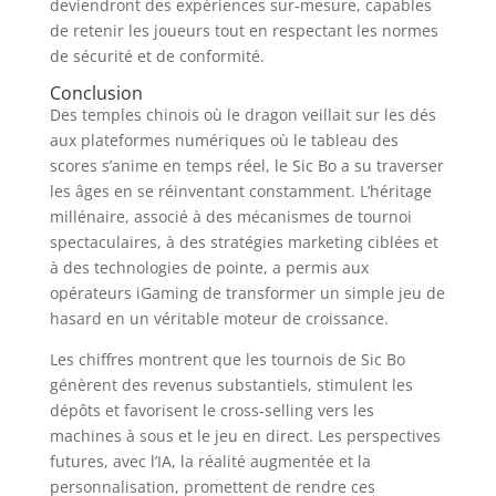
deviendront des expériences sur‑mesure, capables
de retenir les joueurs tout en respectant les normes
de sécurité et de conformité.
Conclusion
Des temples chinois où le dragon veillait sur les dés
aux plateformes numériques où le tableau des
scores s’anime en temps réel, le Sic Bo a su traverser
les âges en se réinventant constamment. L’héritage
millénaire, associé à des mécanismes de tournoi
spectaculaires, à des stratégies marketing ciblées et
à des technologies de pointe, a permis aux
opérateurs iGaming de transformer un simple jeu de
hasard en un véritable moteur de croissance.
Les chiffres montrent que les tournois de Sic Bo
génèrent des revenus substantiels, stimulent les
dépôts et favorisent le cross‑selling vers les
machines à sous et le jeu en direct. Les perspectives
futures, avec l’IA, la réalité augmentée et la
personnalisation, promettent de rendre ces