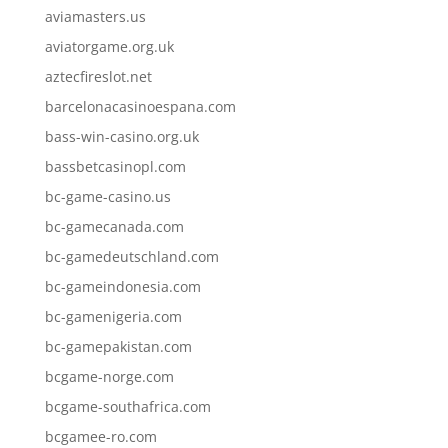
aviamasters.us
aviatorgame.org.uk
aztecfireslot.net
barcelonacasinoespana.com
bass-win-casino.org.uk
bassbetcasinopl.com
bc-game-casino.us
bc-gamecanada.com
bc-gamedeutschland.com
bc-gameindonesia.com
bc-gamenigeria.com
bc-gamepakistan.com
bcgame-norge.com
bcgame-southafrica.com
bcgamee-ro.com