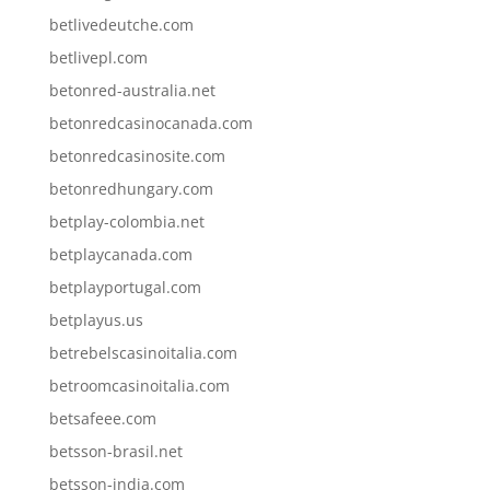
betlivedeutche.com
betlivepl.com
betonred-australia.net
betonredcasinocanada.com
betonredcasinosite.com
betonredhungary.com
betplay-colombia.net
betplaycanada.com
betplayportugal.com
betplayus.us
betrebelscasinoitalia.com
betroomcasinoitalia.com
betsafeee.com
betsson-brasil.net
betsson-india.com