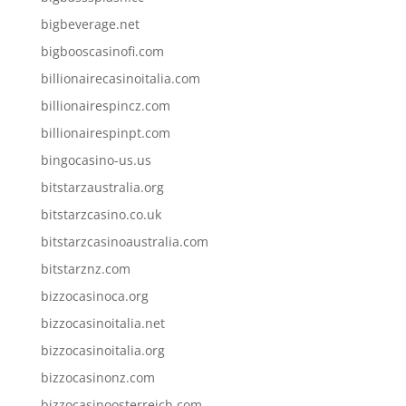
bigbeverage.net
bigbooscasinofi.com
billionairecasinoitalia.com
billionairespincz.com
billionairespinpt.com
bingocasino-us.us
bitstarzaustralia.org
bitstarzcasino.co.uk
bitstarzcasinoaustralia.com
bitstarznz.com
bizzocasinoca.org
bizzocasinoitalia.net
bizzocasinoitalia.org
bizzocasinonz.com
bizzocasinoosterreich.com