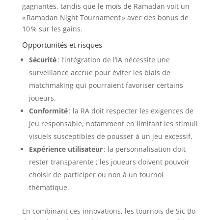
gagnantes, tandis que le mois de Ramadan voit un
« Ramadan Night Tournament » avec des bonus de
10 % sur les gains.
Opportunités et risques
Sécurité
: l’intégration de l’IA nécessite une
surveillance accrue pour éviter les biais de
matchmaking qui pourraient favoriser certains
joueurs.
Conformité
: la RA doit respecter les exigences de
jeu responsable, notamment en limitant les stimuli
visuels susceptibles de pousser à un jeu excessif.
Expérience utilisateur
: la personnalisation doit
rester transparente ; les joueurs doivent pouvoir
choisir de participer ou non à un tournoi
thématique.
En combinant ces innovations, les tournois de Sic Bo