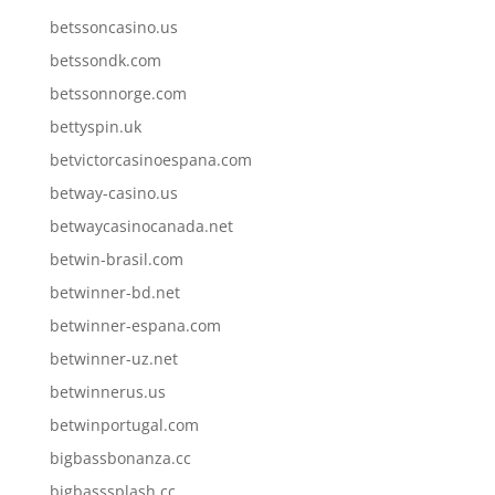
betssoncasino.us
betssondk.com
betssonnorge.com
bettyspin.uk
betvictorcasinoespana.com
betway-casino.us
betwaycasinocanada.net
betwin-brasil.com
betwinner-bd.net
betwinner-espana.com
betwinner-uz.net
betwinnerus.us
betwinportugal.com
bigbassbonanza.cc
bigbasssplash.cc