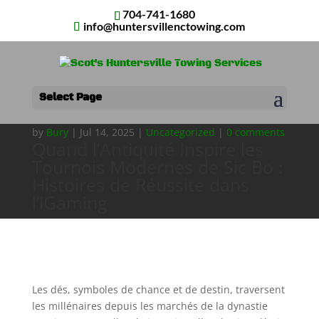
704-741-1680
info@huntersvillenctowing.com
Select Page
by
Bury
|
Jul 14, 2025
|
Uncategorized
|
0 comments
Quand l’Antiquité Inspire les
Tournois Modernes de Sic Bo :
Histoires de Réussite dans
l’iGaming
Les dés, symboles de chance et de destin, traversent
les millénaires depuis les marchés de la dynastie