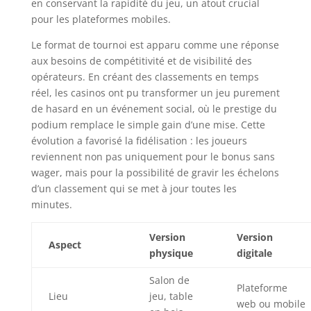
en conservant la rapidité du jeu, un atout crucial
pour les plateformes mobiles.
Le format de tournoi est apparu comme une réponse
aux besoins de compétitivité et de visibilité des
opérateurs. En créant des classements en temps
réel, les casinos ont pu transformer un jeu purement
de hasard en un événement social, où le prestige du
podium remplace le simple gain d’une mise. Cette
évolution a favorisé la fidélisation : les joueurs
reviennent non pas uniquement pour le bonus sans
wager, mais pour la possibilité de gravir les échelons
d’un classement qui se met à jour toutes les
minutes.
Version
Version
Aspect
physique
digitale
Salon de
Plateforme
Lieu
jeu, table
web ou mobile