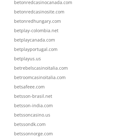
betonredcasinocanada.com
betonredcasinosite.com
betonredhungary.com
betplay-colombia.net
betplaycanada.com
betplayportugal.com
betplayus.us
betrebelscasinoitalia.com
betroomcasinoitalia.com
betsafeee.com
betsson-brasil.net
betsson-india.com
betssoncasino.us
betssondk.com
betssonnorge.com