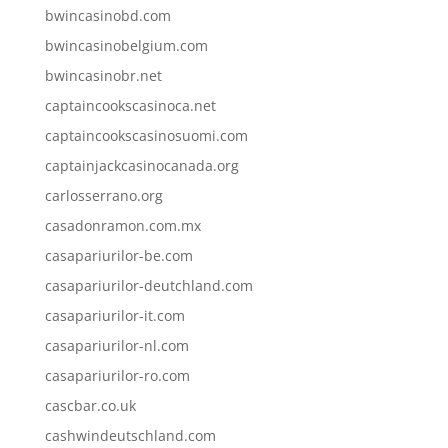
bwincasinobd.com
bwincasinobelgium.com
bwincasinobr.net
captaincookscasinoca.net
captaincookscasinosuomi.com
captainjackcasinocanada.org
carlosserrano.org
casadonramon.com.mx
casapariurilor-be.com
casapariurilor-deutchland.com
casapariurilor-it.com
casapariurilor-nl.com
casapariurilor-ro.com
cascbar.co.uk
cashwindeutschland.com