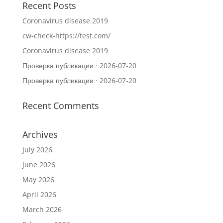
Recent Posts
Coronavirus disease 2019
cw-check-https://test.com/
Coronavirus disease 2019
Проверка публикации · 2026-07-20
Проверка публикации · 2026-07-20
Recent Comments
Archives
July 2026
June 2026
May 2026
April 2026
March 2026