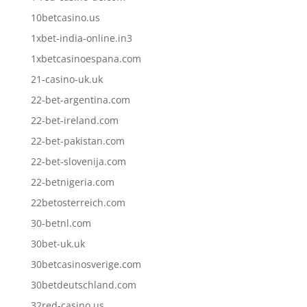
10betcasino.us
1xbet-india-online.in3
1xbetcasinoespana.com
21-casino-uk.uk
22-bet-argentina.com
22-bet-ireland.com
22-bet-pakistan.com
22-bet-slovenija.com
22-betnigeria.com
22betosterreich.com
30-betnl.com
30bet-uk.uk
30betcasinosverige.com
30betdeutschland.com
32red-casino.us