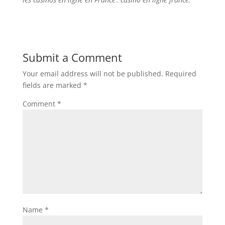
Submit a Comment
Your email address will not be published.
Required
fields are marked
*
Comment
*
Name
*