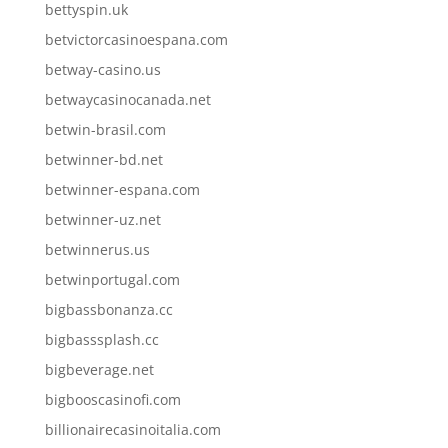
bettyspin.uk
betvictorcasinoespana.com
betway-casino.us
betwaycasinocanada.net
betwin-brasil.com
betwinner-bd.net
betwinner-espana.com
betwinner-uz.net
betwinnerus.us
betwinportugal.com
bigbassbonanza.cc
bigbasssplash.cc
bigbeverage.net
bigbooscasinofi.com
billionairecasinoitalia.com