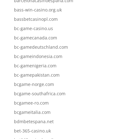
barcelonacasinoespana.com
bass-win-casino.org.uk
bassbetcasinopl.com
bc-game-casino.us
bc-gamecanada.com
bc-gamedeutschland.com
bc-gameindonesia.com
bc-gamenigeria.com
bc-gamepakistan.com
bcgame-norge.com
bcgame-southafrica.com
bcgamee-ro.com
bcgameitalia.com
bdmbetespana.net
bet-365-casino.uk