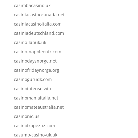
casimbacasino.uk
casiniacasinocanada.net
casiniacasinoitalia.com
casiniadeutschland.com
casino-labuk.uk
casino-napoleonfr.com
casinodaysnorge.net
casinofridaynorge.org
casinogurudk.com
casinointense.win
casinomaniaitalia.net
casinomateaustralia.net
casinonic.us
casinotropeznz.com
casumo-casino-uk.uk