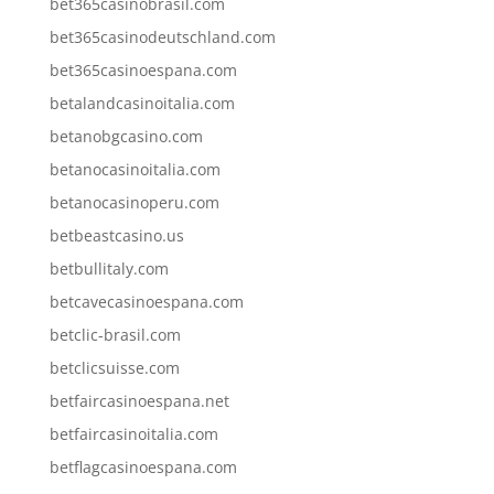
bet365casinobrasil.com
bet365casinodeutschland.com
bet365casinoespana.com
betalandcasinoitalia.com
betanobgcasino.com
betanocasinoitalia.com
betanocasinoperu.com
betbeastcasino.us
betbullitaly.com
betcavecasinoespana.com
betclic-brasil.com
betclicsuisse.com
betfaircasinoespana.net
betfaircasinoitalia.com
betflagcasinoespana.com