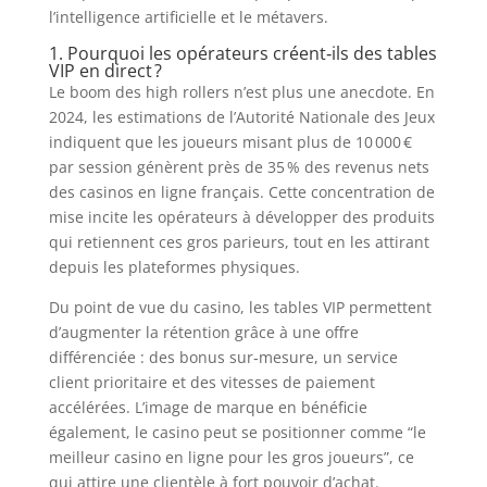
l’intelligence artificielle et le métavers.
1. Pourquoi les opérateurs créent‑ils des tables
VIP en direct ?
Le boom des high rollers n’est plus une anecdote. En
2024, les estimations de l’Autorité Nationale des Jeux
indiquent que les joueurs misant plus de 10 000 €
par session génèrent près de 35 % des revenus nets
des casinos en ligne français. Cette concentration de
mise incite les opérateurs à développer des produits
qui retiennent ces gros parieurs, tout en les attirant
depuis les plateformes physiques.
Du point de vue du casino, les tables VIP permettent
d’augmenter la rétention grâce à une offre
différenciée : des bonus sur‑mesure, un service
client prioritaire et des vitesses de paiement
accélérées. L’image de marque en bénéficie
également, le casino peut se positionner comme “le
meilleur casino en ligne pour les gros joueurs”, ce
qui attire une clientèle à fort pouvoir d’achat.