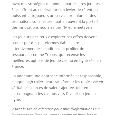
pivot des stratégies de bonus pour les gros joueurs.
Elles offrent aux opérateurs un levier de rétention
puissant, aux joueurs un service premium et des
promotions sur‑mesure, tout en ouvrant la porte à
des innovations nourries par l’IA et le métavers.
Les joueurs désireux d’explorer ces offres doivent
passer par des plateformes fiables, lire
attentivement les conditions et profiter de
ressources comme Troops, qui recense les
meilleures options de jeu de casino en ligne réel en
France.
En adoptant une approche informée et responsable,
chaque high roller peut transformer les tables VIP en
véritables sources de valeur ajoutée, tout en
accompagnant les casinos vers l’avenir du jeu en
ligne.
Visitez le site de référence pour plus d’informations sur
les casinos en ligne en France : casino en ligne france.