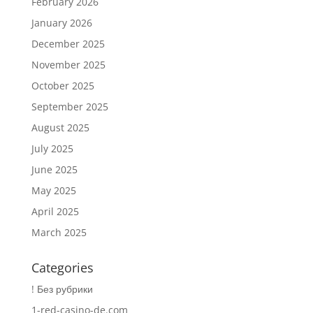
February 2026
January 2026
December 2025
November 2025
October 2025
September 2025
August 2025
July 2025
June 2025
May 2025
April 2025
March 2025
Categories
! Без рубрики
1-red-casino-de.com