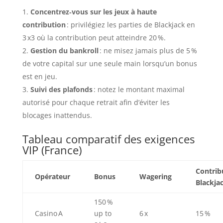
Concentrez‑vous sur les jeux à haute
contribution
: privilégiez les parties de Blackjack en
3 x3 où la contribution peut atteindre 20 %.
Gestion du bankroll
: ne misez jamais plus de 5 %
de votre capital sur une seule main lorsqu’un bonus
est en jeu.
Suivi des plafonds
: notez le montant maximal
autorisé pour chaque retrait afin d’éviter les
blocages inattendus.
Tableau comparatif des exigences
VIP (France)
Contrib
Opérateur
Bonus
Wagering
Blackja
150 %
Casino A
up to
6 x
15 %