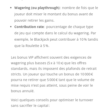
Wagering (ou playthrough)
: nombre de fois que le
joueur doit miser le montant du bonus avant de
pouvoir retirer les gains.
Contribution rate
: pourcentage de chaque type
de jeu qui compte dans le calcul du wagering. Par
exemple, le Blackjack peut contribuer à 10 % tandis
que la Roulette à 5 %.
Les bonus VIP affichent souvent des exigences de
wagering plus basses (5 x à 10 x) que les offres
standards, mais ils imposent des plafonds de retrait
stricts. Un joueur qui touche un bonus de 10 000 €
pourra ne retirer que 5 000 € tant que le volume de
mise requis n’est pas atteint, sous peine de voir le
bonus annulé.
Voici quelques conseils pour optimiser le turnover
sans sacrifier le capital :