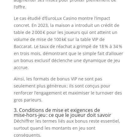
l’offre.
Le cas étudié d’EuroLux Casino montre l’impact
concret. En 2023, la maison a introduit un crédit de
table de 2 000 € pour les joueurs qui ont atteint un
volume de mise de 100 k€ sur la table VIP de
Baccarat. Le taux de réachat a grimpé de 18 % à 34 %
en trois mois, démontrant que le simple fait d’allouer
un bonus exclusif déclenche une dynamique de jeu
accrue.
Ainsi, les formats de bonus VIP ne sont pas
seulement plus généreux ; ils sont conçus pour
renforcer l’engagement et maximiser le turnover des
gros parieurs.
3. Conditions de mise et exigences de
mise‑hors‑jeu : ce que le joueur doit savoir
Déchiffrer les termes liés aux bonus reste essentiel,
surtout quand les montants en jeu sont
conséquents.