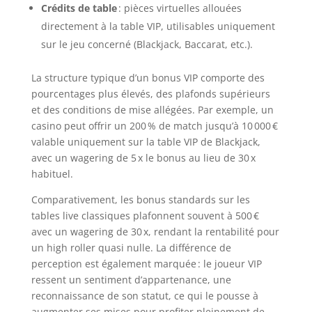
Crédits de table
: pièces virtuelles allouées
directement à la table VIP, utilisables uniquement
sur le jeu concerné (Blackjack, Baccarat, etc.).
La structure typique d’un bonus VIP comporte des
pourcentages plus élevés, des plafonds supérieurs
et des conditions de mise allégées. Par exemple, un
casino peut offrir un 200 % de match jusqu’à 10 000 €
valable uniquement sur la table VIP de Blackjack,
avec un wagering de 5 x le bonus au lieu de 30 x
habituel.
Comparativement, les bonus standards sur les
tables live classiques plafonnent souvent à 500 €
avec un wagering de 30 x, rendant la rentabilité pour
un high roller quasi nulle. La différence de
perception est également marquée : le joueur VIP
ressent un sentiment d’appartenance, une
reconnaissance de son statut, ce qui le pousse à
augmenter ses mises pour profiter pleinement de