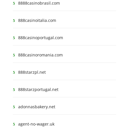
8888casinobrasil.com
888casinoitalia.com
888casinoportugal.com
888casinoromania.com
888starzpl.net
888starzportugal.net
adonnasbakery.net
agent-no-wager.uk