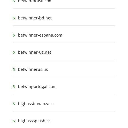
betwin-brasil.com
betwinner-bd.net
betwinner-espana.com
betwinner-uz.net
betwinnerus.us
betwinportugal.com
bigbassbonanza.cc
bigbasssplash.cc