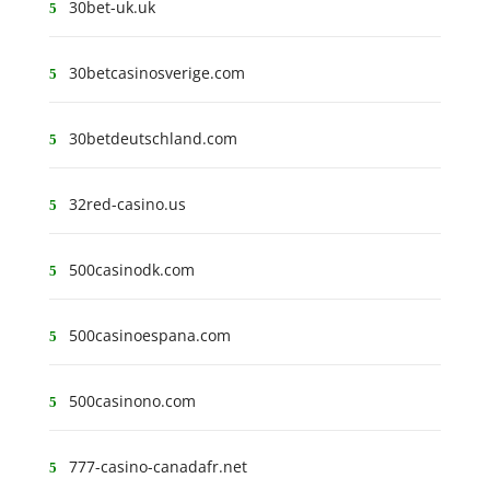
30bet-uk.uk
30betcasinosverige.com
30betdeutschland.com
32red-casino.us
500casinodk.com
500casinoespana.com
500casinono.com
777-casino-canadafr.net