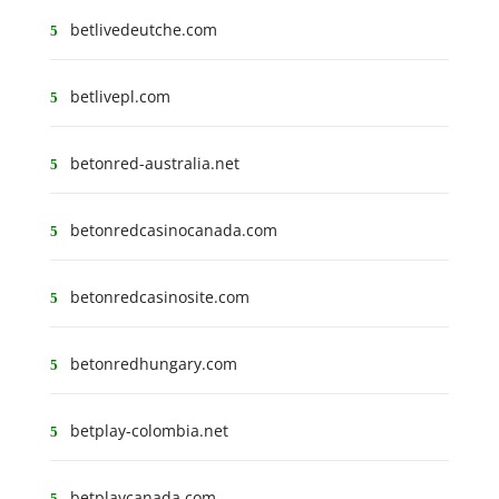
betlivedeutche.com
betlivepl.com
betonred-australia.net
betonredcasinocanada.com
betonredcasinosite.com
betonredhungary.com
betplay-colombia.net
betplaycanada.com