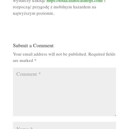
wystarczy kliknąć
https://totalcasinocasinopl.com/
i
rozpocząć przygodę z mobilnym hazardem na
najwyższym poziomie.
Submit a Comment
Your email address will not be published.
Required fields
are marked
*