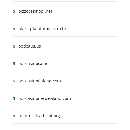
bizzocasinopl.net
blaze-plataforma.com.br
bodogus.us
boocasinoca.net
boocasinofinland.com
boocasinonewzealand.com
book-of-dead-slot.org