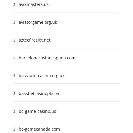
aviamasters.us
aviatorgame.org.uk
aztecfireslot.net
barcelonacasinoespana.com
bass-win-casino.org.uk
bassbetcasinopl.com
bc-game-casino.us
bc-gamecanada.com