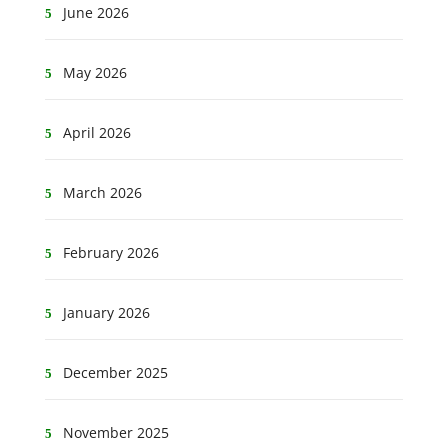
June 2026
May 2026
April 2026
March 2026
February 2026
January 2026
December 2025
November 2025