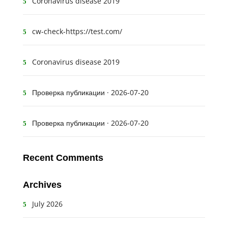
Coronavirus disease 2019
cw-check-https://test.com/
Coronavirus disease 2019
Проверка публикации · 2026-07-20
Проверка публикации · 2026-07-20
Recent Comments
Archives
July 2026