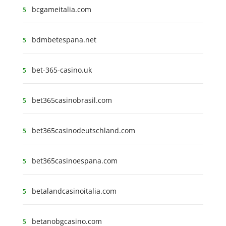
bcgameitalia.com
bdmbetespana.net
bet-365-casino.uk
bet365casinobrasil.com
bet365casinodeutschland.com
bet365casinoespana.com
betalandcasinoitalia.com
betanobgcasino.com