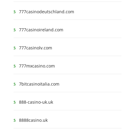
777casinodeutschland.com
777casinoireland.com
777casinolv.com
777mxcasino.com
7bitcasinoitalia.com
888-casino-uk.uk
8888casino.uk