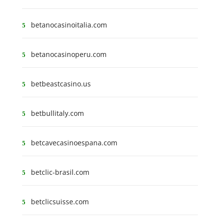
betanocasinoitalia.com
betanocasinoperu.com
betbeastcasino.us
betbullitaly.com
betcavecasinoespana.com
betclic-brasil.com
betclicsuisse.com