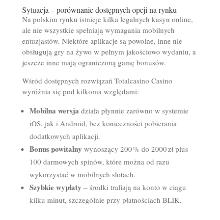
Sytuacja – porównanie dostępnych opcji na rynku
Na polskim rynku istnieje kilka legalnych kasyn online,
ale nie wszystkie spełniają wymagania mobilnych
entuzjastów. Niektóre aplikacje są powolne, inne nie
obsługują gry na żywo w pełnym jakościowo wydaniu, a
jeszcze inne mają ograniczoną gamę bonusów.
Wśród dostępnych rozwiązań Totalcasino Casino
wyróżnia się pod kilkoma względami:
Mobilna wersja
działa płynnie zarówno w systemie
iOS, jak i Android, bez konieczności pobierania
dodatkowych aplikacji.
Bonus powitalny
wynoszący 200 % do 2000 zł plus
100 darmowych spinów, które można od razu
wykorzystać w mobilnych slotach.
Szybkie wypłaty
– środki trafiają na konto w ciągu
kilku minut, szczególnie przy płatnościach BLIK.