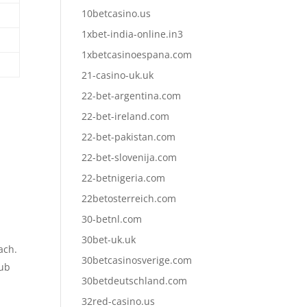
10betcasino.us
1xbet-india-online.in3
1xbetcasinoespana.com
21-casino-uk.uk
22-bet-argentina.com
22-bet-ireland.com
22-bet-pakistan.com
22-bet-slovenija.com
22-betnigeria.com
22betosterreich.com
30-betnl.com
30bet-uk.uk
ach.
30betcasinosverige.com
lub
30betdeutschland.com
32red-casino.us