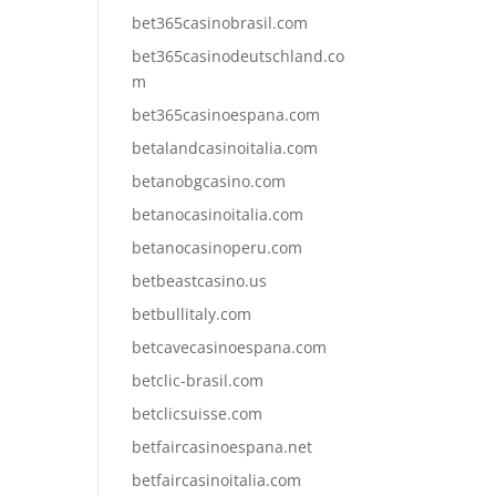
bet365casinobrasil.com
bet365casinodeutschland.co
m
bet365casinoespana.com
betalandcasinoitalia.com
betanobgcasino.com
betanocasinoitalia.com
betanocasinoperu.com
betbeastcasino.us
betbullitaly.com
betcavecasinoespana.com
betclic-brasil.com
betclicsuisse.com
betfaircasinoespana.net
betfaircasinoitalia.com