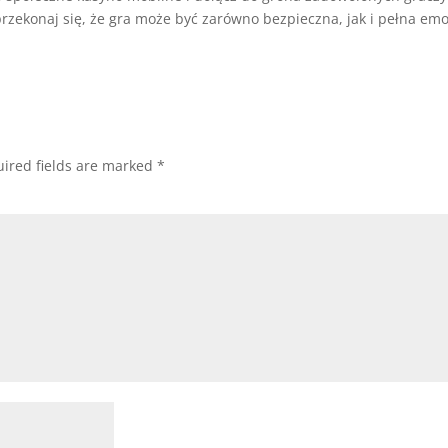
 przekonaj się, że gra może być zarówno bezpieczna, jak i pełna emo
ired fields are marked
*