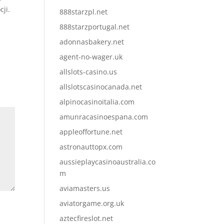
cji.
888starzpl.net
888starzportugal.net
adonnasbakery.net
agent-no-wager.uk
allslots-casino.us
allslotscasinocanada.net
alpinocasinoitalia.com
amunracasinoespana.com
appleoffortune.net
astronauttopx.com
aussieplaycasinoaustralia.co
m
aviamasters.us
aviatorgame.org.uk
aztecfireslot.net