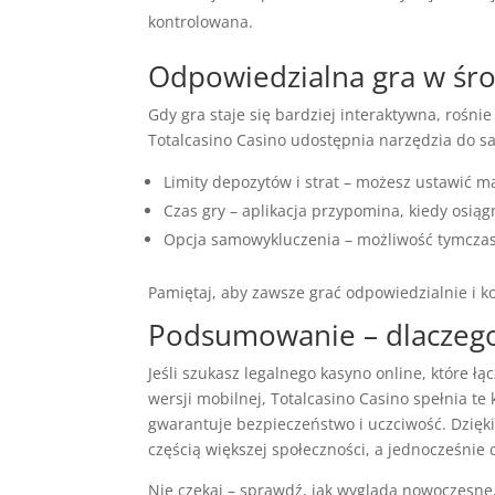
kontrolowana.
Odpowiedzialna gra w śr
Gdy gra staje się bardziej interaktywna, rośni
Totalcasino Casino udostępnia narzędzia do s
Limity depozytów i strat – możesz ustawić m
Czas gry – aplikacja przypomina, kiedy osiąg
Opcja samowykluczenia – możliwość tymczas
Pamiętaj, aby zawsze grać odpowiedzialnie i k
Podsumowanie – dlaczego
Jeśli szukasz legalnego kasyno online, które ł
wersji mobilnej, Totalcasino Casino spełnia te 
gwarantuje bezpieczeństwo i uczciwość. Dzięki
częścią większej społeczności, a jednocześnie 
Nie czekaj – sprawdź, jak wygląda nowoczesne