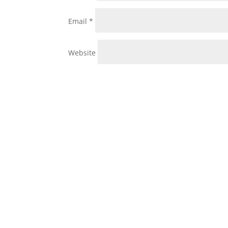
Email
*
Website