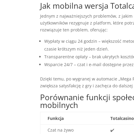
Jak mobilna wersja Totalc
Jednym z najważniejszych problemów, z jakim b
użytkowników rezygnuje z platform, które potr
rozwiązuje ten problem, oferując:
Wypłaty w ciągu 24 godzin – większość metod
czasie krótszym niż jeden dzień.
Transparentne opłaty – brak ukrytych kosztó
Wsparcie 24/7 – czat i e‑mail dostępne prze
Dzięki temu, po wygranej w automacie „Mega F
zwiększa satysfakcję z gry i zachęca do dalszej
Porównanie funkcji społ
mobilnych
Funkcja
Totalcasin
Czat na żywo
✔️