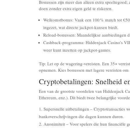
Bonussen zijn meer dan alleen extra speeltegoed; 
doen zonder extra eigen geld te riskeren.
Welkomstbonus: Vaak een 100 % match tot €500 
ingezet, wat directe jackpot‑kansen biedt.
Reload‑bonussen: Maandelijkse aanbiedingen di
Cashback‑programma: Hiddenjack Casino’s VIP‑ca
weer kunt inzetten op jackpot‑games.
Tip: Let op de wagering‑vereisten. Een 35× vereis
opnemen. Kies bonussen met lagere vereisten om s
Cryptobetalingen: Snelheid en
Een van de grootste voordelen van Hiddenjack Casi
Ethereum, enz.). Dit biedt twee belangrijke voorde
Supersnelle uitbetalingen – Cryptotransacties w
bankoverschrijvingen die dagen kunnen duren.
Anonimiteit – Voor spelers die hun financiële g