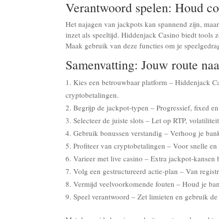
Verantwoord spelen: Houd con
Het najagen van jackpots kan spannend zijn, maar 
inzet als speeltijd. Hiddenjack Casino biedt tools z
Maak gebruik van deze functies om je speelgedrag
Samenvatting: Jouw route naa
Kies een betrouwbaar platform – Hiddenjack Ca
cryptobetalingen.
Begrijp de jackpot‑typen – Progressief, fixed 
Selecteer de juiste slots – Let op RTP, volatilitei
Gebruik bonussen verstandig – Verhoog je bankro
Profiteer van cryptobetalingen – Voor snelle en
Varieer met live casino – Extra jackpot‑kansen b
Volg een gestructureerd actie‑plan – Van registr
Vermijd veelvoorkomende fouten – Houd je bank
Speel verantwoord – Zet limieten en gebruik de