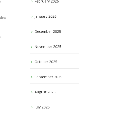
February 2026
t
January 2026
rden
December 2025
r
November 2025
October 2025
September 2025
August 2025
July 2025