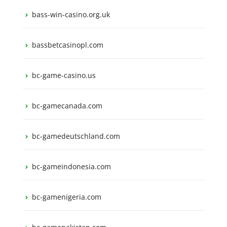
bass-win-casino.org.uk
bassbetcasinopl.com
bc-game-casino.us
bc-gamecanada.com
bc-gamedeutschland.com
bc-gameindonesia.com
bc-gamenigeria.com