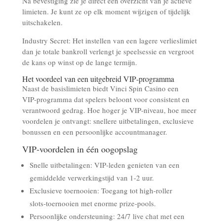
Na bevestiging zie je direct een overzicht van je actieve
limieten. Je kunt ze op elk moment wijzigen of tijdelijk
uitschakelen.
Industry Secret: Het instellen van een lagere verlieslimiet
dan je totale bankroll verlengt je speelsessie en vergroot
de kans op winst op de lange termijn.
Het voordeel van een uitgebreid VIP‑programma
Naast de basislimieten biedt Vinci Spin Casino een
VIP‑programma dat spelers beloont voor consistent en
verantwoord gedrag. Hoe hoger je VIP‑niveau, hoe meer
voordelen je ontvangt: snellere uitbetalingen, exclusieve
bonussen en een persoonlijke accountmanager.
VIP‑voordelen in één oogopslag
Snelle uitbetalingen: VIP‑leden genieten van een
gemiddelde verwerkingstijd van 1‑2 uur.
Exclusieve toernooien: Toegang tot high‑roller
slots‑toernooien met enorme prize‑pools.
Persoonlijke ondersteuning: 24/7 live chat met een