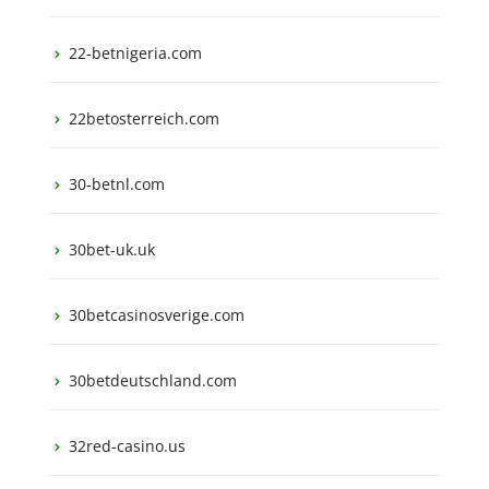
22-betnigeria.com
22betosterreich.com
30-betnl.com
30bet-uk.uk
30betcasinosverige.com
30betdeutschland.com
32red-casino.us