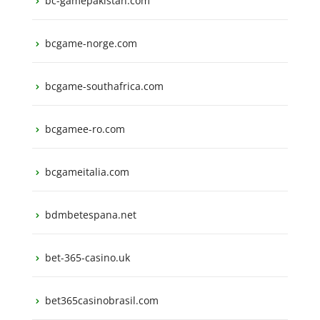
bc-gamepakistan.com
bcgame-norge.com
bcgame-southafrica.com
bcgamee-ro.com
bcgameitalia.com
bdmbetespana.net
bet-365-casino.uk
bet365casinobrasil.com