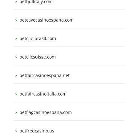
betbullitaly.com
betcavecasinoespana.com
betclic-brasil.com
betclicsuisse.com
betfaircasinoespana.net
betfaircasinoitalia.com
betflagcasinoespana.com
betfredcasino.us