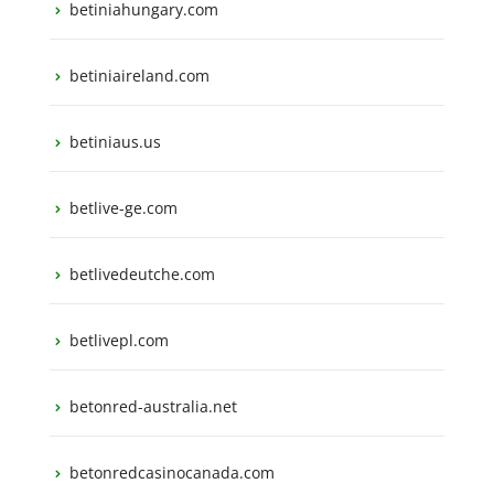
betiniahungary.com
betiniaireland.com
betiniaus.us
betlive-ge.com
betlivedeutche.com
betlivepl.com
betonred-australia.net
betonredcasinocanada.com