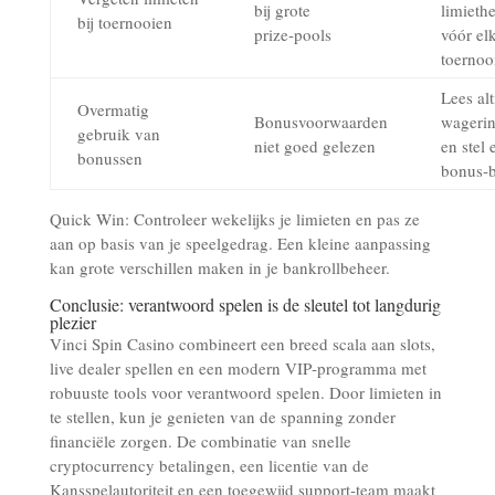
bij grote
limieth
bij toernooien
prize‑pools
vóór el
toernooi
Lees alt
Overmatig
Bonusvoorwaarden
wagerin
gebruik van
niet goed gelezen
en stel 
bonussen
bonus‑b
Quick Win: Controleer wekelijks je limieten en pas ze
aan op basis van je speelgedrag. Een kleine aanpassing
kan grote verschillen maken in je bankrollbeheer.
Conclusie: verantwoord spelen is de sleutel tot langdurig
plezier
Vinci Spin Casino combineert een breed scala aan slots,
live dealer spellen en een modern VIP‑programma met
robuuste tools voor verantwoord spelen. Door limieten in
te stellen, kun je genieten van de spanning zonder
financiële zorgen. De combinatie van snelle
cryptocurrency betalingen, een licentie van de
Kansspelautoriteit en een toegewijd support‑team maakt