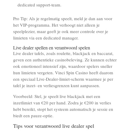
dedicated support‑team.
Pro Tip: Als je regelmatig speelt, meld je dan aan voor
het VIP‑programma. Het verhoogt niet alleen je
speelplezier, maar geeft je ook meer controle over je
limieten via een dedicated manager.
Live dealer spellen en verantwoord spelen
Live dealer tafels, zoals roulette, blackjack en baccarat,
geven een authentieke casinobeleving. Ze kunnen echter
ook emotioneel intensief zijn, waardoor spelers sneller
hun limieten vergeten. Vinci Spin Casino heeft daarom
een speciaal Live‑Dealer‑limiet‑scherm waarmee je per
tafel je inzet‑ en verliesgrenzen kunt aanpassen.
Voorbeeld: Stel, je speelt live blackjack met een
inzetlimiet van €20 per hand. Zodra je €200 in verlies
hebt bereikt, stopt het systeem automatisch je sessie en
biedt een pauze‑optie.
Tips voor verantwoord live dealer spel