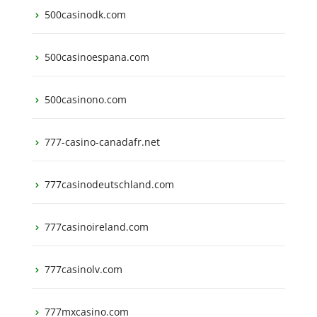
500casinodk.com
500casinoespana.com
500casinono.com
777-casino-canadafr.net
777casinodeutschland.com
777casinoireland.com
777casinolv.com
777mxcasino.com