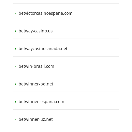
betvictorcasinoespana.com
betway-casino.us
betwaycasinocanada.net
betwin-brasil.com
betwinner-bd.net
betwinner-espana.com
betwinner-uz.net